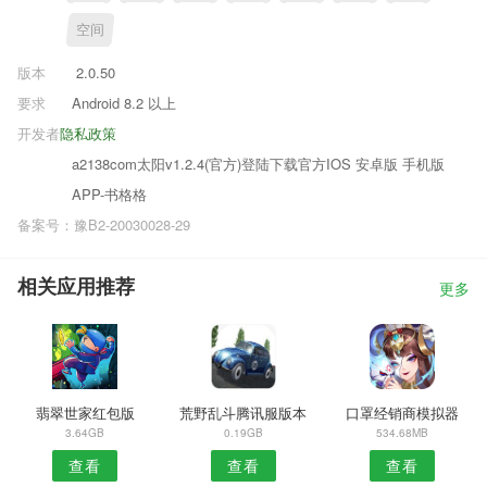
空间
版本
2.0.50
要求
Android 8.2 以上
开发者
隐私政策
a2138com太阳v1.2.4(官方)登陆下载官方IOS 安卓版 手机版
APP-书格格
备案号：豫B2-20030028-29
相关应用推荐
更多
翡翠世家红包版
荒野乱斗腾讯服版本
口罩经销商模拟器
3.64GB
0.19GB
534.68MB
查看
查看
查看