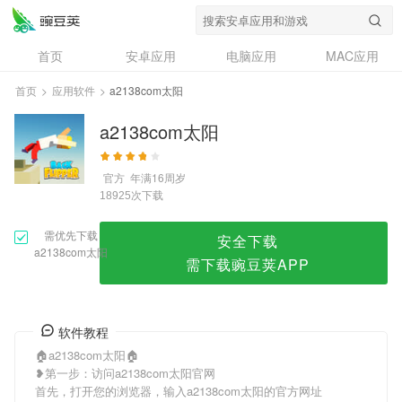
a2138com太阳
首页
安卓应用
电脑应用
MAC应用
资讯
专题
设计奖
创意应用
首页
>
应用软件
>
a2138com太阳
问答
a2138com太阳
官方
年满16周岁
次下载
18925
需优先下载
安全下载
a2138com太阳
需下载豌豆荚APP
软件教程
🏠a2138com太阳🏠
❥第一步：访问a2138com太阳官网
首先，打开您的浏览器，输入a2138com太阳的官方网址