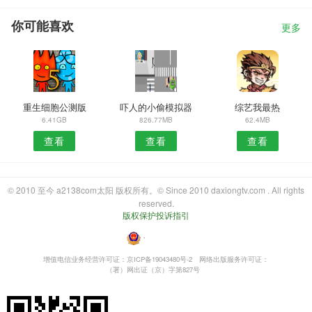
你可能喜欢
更多
重生细胞公测版
吓人的小偷模拟器
综艺我最热
6.41GB
826.77MB
62.4MB
查看
查看
查看
© 2010 至今 a2138com太阳 版权所有。© Since 2010 daxiongtv.com . All rights
reserved.
版权保护投诉指引
・
增值电信业务经营许可证：京ICP备19043480号-2
网络出版服务许可证：
（署）网出证（京）字第827号