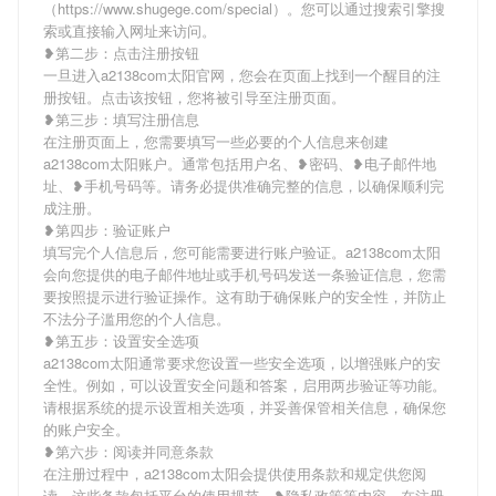
（https://www.shugege.com/special）。您可以通过搜索引擎搜
索或直接输入网址来访问。
❥第二步：点击注册按钮
一旦进入a2138com太阳官网，您会在页面上找到一个醒目的注
册按钮。点击该按钮，您将被引导至注册页面。
❥第三步：填写注册信息
在注册页面上，您需要填写一些必要的个人信息来创建
a2138com太阳账户。通常包括用户名、❥密码、❥电子邮件地
址、❥手机号码等。请务必提供准确完整的信息，以确保顺利完
成注册。
❥第四步：验证账户
填写完个人信息后，您可能需要进行账户验证。a2138com太阳
会向您提供的电子邮件地址或手机号码发送一条验证信息，您需
要按照提示进行验证操作。这有助于确保账户的安全性，并防止
不法分子滥用您的个人信息。
❥第五步：设置安全选项
a2138com太阳通常要求您设置一些安全选项，以增强账户的安
全性。例如，可以设置安全问题和答案，启用两步验证等功能。
请根据系统的提示设置相关选项，并妥善保管相关信息，确保您
的账户安全。
❥第六步：阅读并同意条款
在注册过程中，a2138com太阳会提供使用条款和规定供您阅
读。这些条款包括平台的使用规范、❥隐私政策等内容。在注册