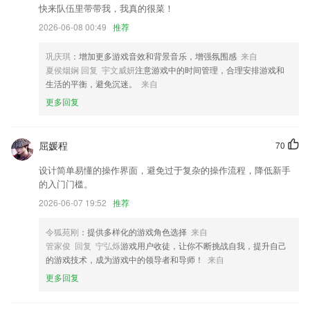
快来队伍里带带我，我真的很菜！
将会让你使用更加流畅，体验会更好！
2026-06-08 00:49
推荐
新增视频使用教程。
众包功能优化
巩庆琪
：增加更多游戏音效和背景音乐，增强氛围感
来自
夏侯烟娴 回复 宇文威妍
注意游戏中的时间管理，合理安排游戏和
邀请附近的朋友进入群，人数越多红包越多！
生活的平衡，避免沉迷。
来自
优质视频模板一键get同款，超多热门玩法等你来拍！
更多回复
解决部分手机闪退问题。
联系我们
屈媛程
70
以上就是通宝下载地址的介绍，如果您喜欢这款软件，您可以到应用商店
进行打分评论，说出您的使用经历，以帮助我们更好的对产品进行优化修
设计简单易懂的操作界面，避免过于复杂的操作流程，降低新手
改。
的入门门槛。
2026-06-07 19:52
推荐
令狐苑刚
：提供多样化的游戏角色选择
来自
管家俊 回复 宁弘烁
游戏用户收徒，让你不断挑战自我，提升自己
的游戏技术，成为游戏中的领导者和导师！
来自
更多回复