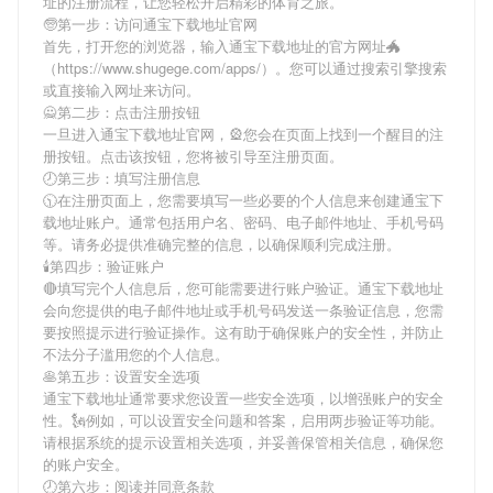
址
的注册流程，让您轻松开启精彩的体育之旅。
🧓第一步：访问通宝下载地址官网
首先，打开您的浏览器，输入
通宝下载地址
的官方网址🐲
（https://www.shugege.com/apps/）。您可以通过搜索引擎搜索
或直接输入网址来访问。
🙅第二步：点击注册按钮
一旦进入
通宝下载地址
官网，🎡您会在页面上找到一个醒目的注
册按钮。点击该按钮，您将被引导至注册页面。
🕗第三步：填写注册信息
🕥在注册页面上，您需要填写一些必要的个人信息来创建
通宝下
载地址
账户。通常包括用户名、密码、电子邮件地址、手机号码
等。请务必提供准确完整的信息，以确保顺利完成注册。
🕯第四步：验证账户
🔴填写完个人信息后，您可能需要进行账户验证。
通宝下载地址
会向您提供的电子邮件地址或手机号码发送一条验证信息，您需
要按照提示进行验证操作。这有助于确保账户的安全性，并防止
不法分子滥用您的个人信息。
🥞第五步：设置安全选项
通宝下载地址
通常要求您设置一些安全选项，以增强账户的安全
性。🗽例如，可以设置安全问题和答案，启用两步验证等功能。
请根据系统的提示设置相关选项，并妥善保管相关信息，确保您
的账户安全。
🕗第六步：阅读并同意条款