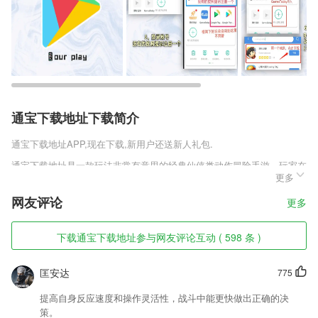
通宝下载地址下载简介
通宝下载地址
APP,现在下载,新用户还送新人礼包.
通宝下载地址是一款玩法非常有意思的经典仙侠类动作冒险手游，玩家在
更多
这款游戏中是可以体验很多的玩法，只不过这些玩法是需要玩家慢慢来开
启的，玩家一定要快速的进行体验这款游戏的玩法，因为玩家体验这些玩
网友评论
更多
法是可以获取大量的资源。
通宝下载地址软件特色
下载通宝下载地址参与网友评论互动 ( 598 条 )
1,学车视频：专业制作、高清视频，减少练车恐惧！
匡安达
775
2,实时能看得见的整个农场每个细节以及生长过程完全可追溯,健康真正
的看得见
提高自身反应速度和操作灵活性，战斗中能更快做出正确的决
3,本应用采用弹散音(空弦音)的方式调音，所有弦都直接弹空弦音，极大
策。