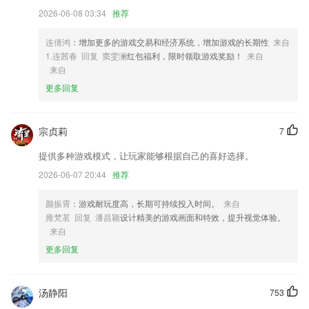
的方便了使用者。而传统的调音是要弹各种泛音的，有一些复杂。
2026-06-08 03:34
推荐
4,你能够在这儿学习到许多丰厚精品的常识，
连倩鸿
：增加更多的游戏交易和经济系统，增加游戏的长期性
来自
5,详细的提供各个科室医生的主攻方向和排班时间，病友可根据自己的病
1.连茜春 回复 窦雯澜
红包福利，限时领取游戏奖励！
来自
情选择合适的医生进行预约挂号就诊
来自
6,【贷款类型丰富】
更多回复
通宝下载地址软件优势
1.真实反馈与学员一起
宗贞莉
7
2.平台提供错题本的功能，用户可以在线整理自己错了的题目
提供多种游戏模式，让玩家能够根据自己的喜好选择。
3.这里的课程都是由优质的教师进行课程讲解，确保学生能够学习重要的
2026-06-07 20:44
推荐
内容
颜振霄
：游戏耐玩度高，长期可持续投入时间。
来自
4.·软件自带丰富知识课程，家长可以为孩子定制学习任务计划
雍梵茗 回复 潘昌颖
设计精美的游戏画面和特效，提升视觉体验。
5.WPS特约金牌讲师、微软全球价值专家、大神带你玩转office！提升你
来自
的PPT风格、拯救你的Word水平、提高你的Excel能力，让你告别穷忙和
更多回复
低效工作，成为职场赢家！
6.类别筛选，选择相同类型的诗词只需根据条件即可筛选；
汤静阳
753
通宝下载地址更新了什么?