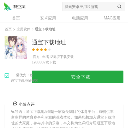
首页
安卓应用
电脑应用
MAC应用
资讯
专题
设计奖
创意应用
首页
>
应用软件
>
通宝下载地址
问答
通宝下载地址
官方
年满12周岁
下载安装
次下载
1988837
需优先下载
安全下载
通宝下载地址安装
小编点评
💻导语：
通宝下载地址
🌐是一家备受瞩目的体育平台，🚃提供丰
富多样的体育赛事和刺激的游戏体验。如果您想加入
通宝下载地
址
的大家庭，参与其中的乐趣，本文将为您详细介绍
通宝下载地