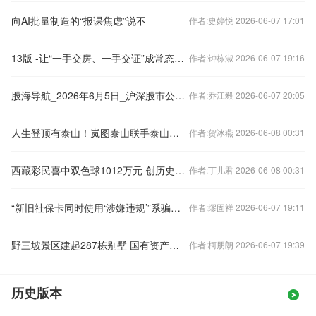
向AI批量制造的“报课焦虑”说不
作者:史婷悦 2026-06-07 17:01
13版 -让“一手交房、一手交证”成常态（有所思）
作者:钟栋淑 2026-06-07 19:16
股海导航_2026年6月5日_沪深股市公告与交易提示
作者:乔江毅 2026-06-07 20:05
人生登顶有泰山！岚图泰山联手泰山文旅，让中国旗舰成为文化名片
作者:贺冰燕 2026-06-08 00:31
西藏彩民喜中双色球1012万元 创历史新高
作者:丁儿君 2026-06-08 00:31
“新旧社保卡同时使用‘涉嫌违规’”系骗局（2026·06·04）
作者:缪固祥 2026-06-07 19:11
野三坡景区建起287栋别墅 国有资产被转卖被指未按正常程序
作者:柯朋朗 2026-06-07 19:39
历史版本