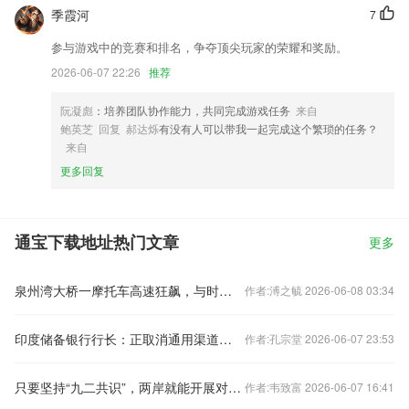
季霞河
7
参与游戏中的竞赛和排名，争夺顶尖玩家的荣耀和奖励。
2026-06-07 22:26
推荐
阮凝彪
：培养团队协作能力，共同完成游戏任务
来自
鲍英芝 回复 郝达烁
有没有人可以带我一起完成这个繁琐的任务？
来自
更多回复
通宝下载地址热门文章
更多
泉州湾大桥一摩托车高速狂飙，与时速284公里高铁并驾齐驱，警方通报
作者:溥之毓 2026-06-08 03:34
印度储备银行行长：正取消通用渠道下外国组合投资的短期投资限额与集中度限制。
作者:孔宗堂 2026-06-07 23:53
只要坚持“九二共识”，两岸就能开展对话协商
作者:韦致富 2026-06-07 16:41