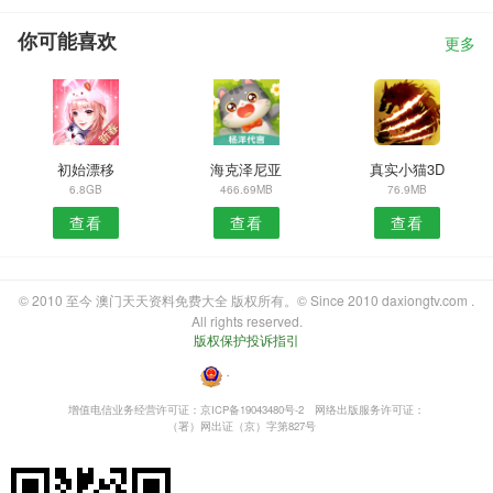
你可能喜欢
更多
初始漂移
海克泽尼亚
真实小猫3D
6.8GB
466.69MB
76.9MB
查看
查看
查看
© 2010 至今 澳门天天资料免费大全 版权所有。© Since 2010 daxiongtv.com .
All rights reserved.
版权保护投诉指引
・
增值电信业务经营许可证：京ICP备19043480号-2
网络出版服务许可证：
（署）网出证（京）字第827号