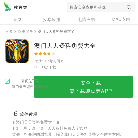
澳门天天资料免费大全
首页
安卓应用
电脑应用
MAC应用
资讯
专题
设计奖
创意应用
首页
>
应用软件
>
澳门天天资料免费大全
问答
澳门天天资料免费大全
官方
年满16周岁
次下载
30688
需优先下载
安全下载
澳门天天资料免费大全
需下载豌豆荚APP
软件教程
📱澳门天天资料免费大全📱
❥第一步：访问澳门天天资料免费大全官网
首先，打开您的浏览器，输入澳门天天资料免费大全的官方网址