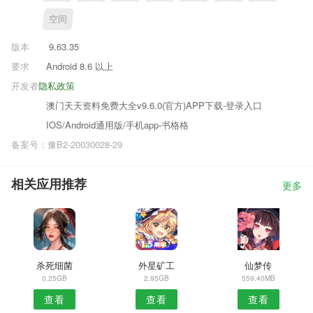
空间
版本
9.63.35
要求
Android 8.6 以上
开发者
隐私政策
澳门天天资料免费大全v9.6.0(官方)APP下载-登录入口
IOS/Android通用版/手机app-书格格
备案号：豫B2-20030028-29
相关应用推荐
更多
杀死细菌
外星矿工
仙梦传
0.25GB
2.95GB
559.40MB
查看
查看
查看