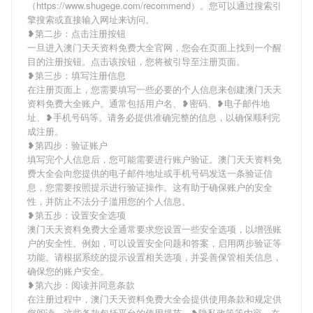
（https://www.shugege.com/recommend）。您可以通过搜索引
擎搜索或直接输入网址来访问。
❥第二步：点击注册按钮
一旦进入澳门天天资料免费大全官网，您会在页面上找到一个醒
目的注册按钮。点击该按钮，您将被引导至注册页面。
❥第三步：填写注册信息
在注册页面上，您需要填写一些必要的个人信息来创建澳门天天
资料免费大全账户。通常包括用户名、❥密码、❥电子邮件地
址、❥手机号码等。请务必提供准确完整的信息，以确保顺利完
成注册。
❥第四步：验证账户
填写完个人信息后，您可能需要进行账户验证。澳门天天资料免
费大全会向您提供的电子邮件地址或手机号码发送一条验证信
息，您需要按照提示进行验证操作。这有助于确保账户的安全
性，并防止不法分子滥用您的个人信息。
❥第五步：设置安全选项
澳门天天资料免费大全通常要求您设置一些安全选项，以增强账
户的安全性。例如，可以设置安全问题和答案，启用两步验证等
功能。请根据系统的提示设置相关选项，并妥善保管相关信息，
确保您的账户安全。
❥第六步：阅读并同意条款
在注册过程中，澳门天天资料免费大全会提供使用条款和规定供
您阅读。这些条款包括平台的使用规范、❥隐私政策等内容。在