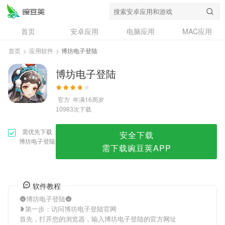
博坊电子登陆
首页
安卓应用
电脑应用
MAC应用
资讯
专题
设计奖
创意应用
首页
>
应用软件
>
博坊电子登陆
问答
博坊电子登陆
官方
年满16周岁
次下载
10983
需优先下载
安全下载
博坊电子登陆
需下载豌豆荚APP
软件教程
🌚博坊电子登陆🌚
❥第一步：访问博坊电子登陆官网
首先，打开您的浏览器，输入博坊电子登陆的官方网址