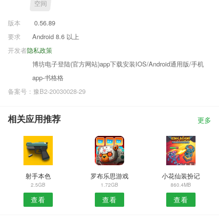
空间
版本
0.56.89
要求
Android 8.6 以上
开发者
隐私政策
博坊电子登陆(官方网站)app下载安装IOS/Android通用版/手机
app-书格格
备案号：豫B2-20030028-29
相关应用推荐
更多
射手本色
罗布乐思游戏
小花仙装扮记
2.5GB
1.72GB
860.4MB
查看
查看
查看