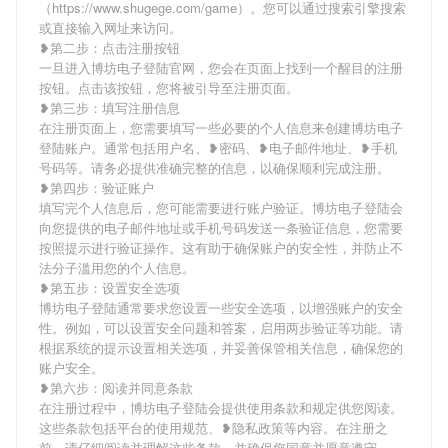
（https://www.shugege.com/game）。您可以通过搜索引擎搜索
或直接输入网址来访问。
❥第二步：点击注册按钮
一旦进入博坊电子登陆官网，您会在页面上找到一个醒目的注册
按钮。点击该按钮，您将被引导至注册页面。
❥第三步：填写注册信息
在注册页面上，您需要填写一些必要的个人信息来创建博坊电子
登陆账户。通常包括用户名、❥密码、❥电子邮件地址、❥手机
号码等。请务必提供准确完整的信息，以确保顺利完成注册。
❥第四步：验证账户
填写完个人信息后，您可能需要进行账户验证。博坊电子登陆会
向您提供的电子邮件地址或手机号码发送一条验证信息，您需要
按照提示进行验证操作。这有助于确保账户的安全性，并防止不
法分子滥用您的个人信息。
❥第五步：设置安全选项
博坊电子登陆通常要求您设置一些安全选项，以增强账户的安全
性。例如，可以设置安全问题和答案，启用两步验证等功能。请
根据系统的提示设置相关选项，并妥善保管相关信息，确保您的
账户安全。
❥第六步：阅读并同意条款
在注册过程中，博坊电子登陆会提供使用条款和规定供您阅读。
这些条款包括平台的使用规范、❥隐私政策等内容。在注册之
前，请仔细阅读并理解这些条款，并确保您同意并愿意遵守。