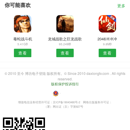
你可能喜欢
更多
毒蛇战斗机
龙城战歌之巨龙战歌
2048冲冲冲
5.41GB
95.24MB
9.8MB
查看
查看
查看
© 2010 至今 博坊电子登陆 版权所有。© Since 2010 daxiongtv.com . All rights
reserved.
版权保护投诉指引
・
增值电信业务经营许可证：京ICP备19043480号-2
网络出版服务许可证：
（署）网出证（京）字第827号