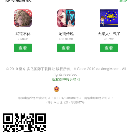
更多
武道不休
龙戒传说
火柴人生气了
9.58GB
450.94MB
96.7MB
查看
查看
查看
© 2010 至今 实亿国际下载网址 版权所有。© Since 2010 daxiongtv.com . All
rights reserved.
版权保护投诉指引
・
增值电信业务经营许可证：京ICP备19043480号-2
网络出版服务许可证：
（署）网出证（京）字第827号