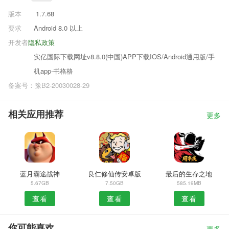
版本
1.7.68
要求
Android 8.0 以上
开发者
隐私政策
实亿国际下载网址v8.8.0(中国)APP下载IOS/Android通用版/手
机app-书格格
备案号：豫B2-20030028-29
相关应用推荐
更多
蓝月霸途战神
良仁修仙传安卓版
最后的生存之地
5.67GB
7.50GB
585.19MB
查看
查看
查看
你可能喜欢