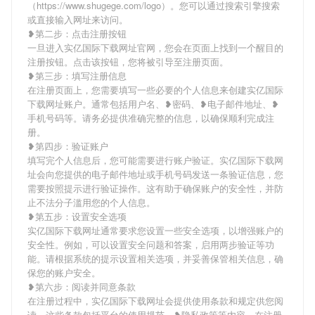
（https://www.shugege.com/logo）。您可以通过搜索引擎搜索
或直接输入网址来访问。
❥第二步：点击注册按钮
一旦进入实亿国际下载网址官网，您会在页面上找到一个醒目的
注册按钮。点击该按钮，您将被引导至注册页面。
❥第三步：填写注册信息
在注册页面上，您需要填写一些必要的个人信息来创建实亿国际
下载网址账户。通常包括用户名、❥密码、❥电子邮件地址、❥
手机号码等。请务必提供准确完整的信息，以确保顺利完成注
册。
❥第四步：验证账户
填写完个人信息后，您可能需要进行账户验证。实亿国际下载网
址会向您提供的电子邮件地址或手机号码发送一条验证信息，您
需要按照提示进行验证操作。这有助于确保账户的安全性，并防
止不法分子滥用您的个人信息。
❥第五步：设置安全选项
实亿国际下载网址通常要求您设置一些安全选项，以增强账户的
安全性。例如，可以设置安全问题和答案，启用两步验证等功
能。请根据系统的提示设置相关选项，并妥善保管相关信息，确
保您的账户安全。
❥第六步：阅读并同意条款
在注册过程中，实亿国际下载网址会提供使用条款和规定供您阅
读。这些条款包括平台的使用规范、❥隐私政策等内容。在注册