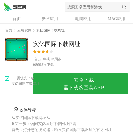
实亿国际下载网址
首页
安卓应用
电脑应用
MAC应用
资讯
专题
设计奖
创意应用
首页
>
应用软件
>
实亿国际下载网址
问答
实亿国际下载网址
官方
年满16周岁
次下载
98693
需优先下载
安全下载
实亿国际下载网址
需下载豌豆荚APP
软件教程
📞实亿国际下载网址📞
❥第一步：访问实亿国际下载网址官网
首先，打开您的浏览器，输入实亿国际下载网址的官方网址