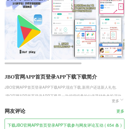
JBO官网APP首页登录APP下载下载简介
JBO官网APP首页登录APP下载
APP,现在下载,新用户还送新人礼包.
JBO官网APP首页登录APP下载是一款超级经典的仙侠题材角色扮演动
更多
作RPG手游，游戏将带你进入一个美轮美奂的仙侠世界，御剑飞行这九
州的世界，丰富多样的玩法任你自由的选择挑战，各类情缘萌宠等你来结
网友评论
更多
交，一起开启这浪漫的修仙生活吧，全新的仙侠冒险之旅就此开始了，喜
欢追仙手札正式版v4.57.74这款游戏的玩家千万不要错过!
下载JBO官网APP首页登录APP下载参与网友评论互动 ( 654 条 )
JBO官网APP首页登录APP下载软件特色