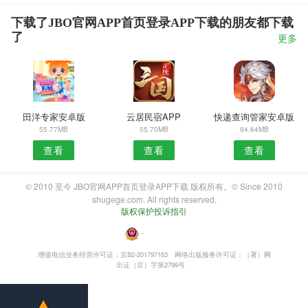
下载了JBO官网APP首页登录APP下载的朋友都下载
了
更多
田洋专家安卓版
云居民宿APP
快递查询管家安卓版
55.77MB
55.70MB
94.64MB
查看
查看
查看
© 2010 至今 JBO官网APP首页登录APP下载 版权所有。© Since 2010
shugege.com. All rights reserved.
版权保护投诉指引
・
增值电信业务经营许可证：京B2-201797163
网络出版服务许可证：（署）网
出证（京）字第2799号