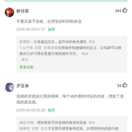
1,高级好看
解佳菊
294
2,24小时提供新鲜资讯，实时更新当地热点事件。本地头条是你获取当地
不要沉迷于游戏，合理安排时间和休息
资讯信息的平台。
2026-06-09 01:07
推荐
3,这里提供了很多英语歌曲内容，可以随时在线听映月歌曲，可以循环播
放；
薛霞朗
：出售极品宝石，提升你的角色属性
来自
4,还可以实现平台对接、订单触发，作业实时闭环；
1.云子榕 回复 皇甫蓓泰
支持操作快捷键的自定义，让玩家可以根
据自己的习惯设置最方便的操作方式。
来自
5,这里有一个很强大的功能就是拍照搜题，只需要把题目照片传上去即可
来自
为你呈现解题方式。
更多回复
6,结识精英，人脉求职，让找工作更轻松；
JBO官网APP首页登录APP下载软件优势
罗亚睿
34
1.·主要在线辅导小学阶段的英语、语文、数学，学生可以实现线上学习
游戏的音效设计真的很棒，每个动作都有对应的音效，增加了游
2.·免费试卷，常更新，学费做，省时间，随时随地做题
戏的真实感。
3.名著原声朗读，精编版讲义讲解，配套习题测试。
2026-06-08 23:22
推荐
4.个性配课——根据学员基础，平台智能推荐合适的班课组合
赫连河楠
：增加更多可供选择的角色和装备
来自
5.·对于一些难以掌握的地方，也会有非常详细的知识解读
喻爽星 回复 高之爱
定期升级装备和武器，以增强角色的战斗能