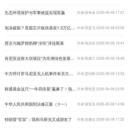
生态环境保护与军事效益实现双赢
作者:殷奇炎 2026-06-08 17:27
泡沫破裂？美股芯片板块蒸发1.3万亿美元，费城半导体指数创六年最大跌幅
作者:荀蓝飞 2026-06-08 23:08
普京与施罗德热聊“冷拒”泽连斯基
作者:徐浩岩 2026-06-08 19:41
肯尼亚这座大坝项目“为非洲绿色发展贡献中国力量”
作者:甄雅江 2026-06-08 18:49
中方呼吁罗马尼亚无人机事件有关方保持冷静克制
作者:娄怡晓 2026-06-08 13:53
财通基金这只“一年四倍基”赢麻了！场内溢价率达51%，上交所出手：重点监控
作者:曹悦慧 2026-06-08 23:55
中华人民共和国刑法修正案（十一）
作者:谢亚克 2026-06-08 14:08
特朗普“官宣”：我和马斯克又成朋友了
作者:高珊贞 2026-06-08 17:23