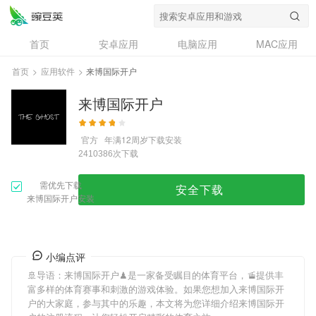
首页
安卓应用
电脑应用
MAC应用
资讯
专题
设计奖
创意应用
首页
>
应用软件
>
来博国际开户
问答
来博国际开户
官方
年满12周岁
下载安装
次下载
2410386
需优先下载
安全下载
来博国际开户安装
小编点评
🚢导语：
来博国际开户
♟是一家备受瞩目的体育平台，🚡提供丰
富多样的体育赛事和刺激的游戏体验。如果您想加入
来博国际开
户
的大家庭，参与其中的乐趣，本文将为您详细介绍
来博国际开