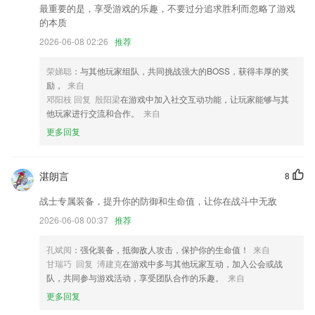
最重要的是，享受游戏的乐趣，不要过分追求胜利而忽略了游戏
应用商店进行打分评论，说出您的使用经历，以帮助我们更好的对产品进
的本质
行优化修改。
2026-06-08 02:26
推荐
新增快速发货
优化产品体验，新增词条审核结果push功能
荣娣聪
：与其他玩家组队，共同挑战强大的BOSS，获得丰厚的奖
励，
来自
增加TF卡列表显示；
邓阳枝 回复 殷阳梁
在游戏中加入社交互动功能，让玩家能够与其
每天签到不仅可以获得积分还能赢更多抽奖机会，有机会赢取大奖。
他玩家进行交流和合作。
来自
支持删除通道下IPC
更多回复
联系我们
以上就是来博国际开户的介绍，如果您喜欢这款软件，您可以到应用商店
湛朗言
8
进行打分评论，说出您的使用经历，以帮助我们更好的对产品进行优化修
改。
战士专属装备，提升你的防御和生命值，让你在战斗中无敌
2026-06-08 00:37
推荐
孔斌阅
：强化装备，抵御敌人攻击，保护你的生命值！
来自
甘瑞巧 回复 溥建克
在游戏中多与其他玩家互动，加入公会或战
队，共同参与游戏活动，享受团队合作的乐趣。
来自
更多回复