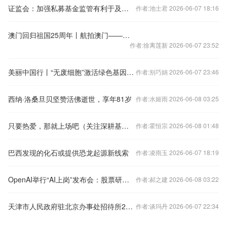
证监会：加强私募基金监管有利于及时清除害群之马，避免劣币驱逐良币
作者:池士君 2026-06-07 18:16
澳门回归祖国25周年丨航拍澳门——璀璨的南海明珠
作者:徐离莲新 2026-06-07 23:52
美丽中国行丨“无废细胞”激活绿色基因——三亚探索旅游城市可持续发展新路
作者:别巧娟 2026-06-07 23:46
西纳·洛桑旦贝坚赞活佛逝世，享年81岁
作者:水姬雨 2026-06-08 03:25
只要热爱，那就上场吧（关注深耕基层的老教练）
作者:霍恒宗 2026-06-08 01:48
巴西发现的化石或提供恐龙起源新线索
作者:凌雨玉 2026-06-07 18:19
OpenAI举行“AI上岗”发布会：股票研究、投行路演都能干
作者:郝之建 2026-06-08 03:22
天津市人民政府驻北京办事处招待所2026年公开招聘工作人员实施方案
作者:谈玛丹 2026-06-07 22:34