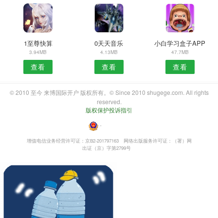
1至尊快算
0天天音乐
小白学习盒子APP
3.94MB
4.13MB
47.7MB
查看
查看
查看
© 2010 至今 来博国际开户 版权所有。© Since 2010 shugege.com. All rights
reserved.
版权保护投诉指引
・
增值电信业务经营许可证：京B2-201797163
网络出版服务许可证：（署）网
出证（京）字第2799号