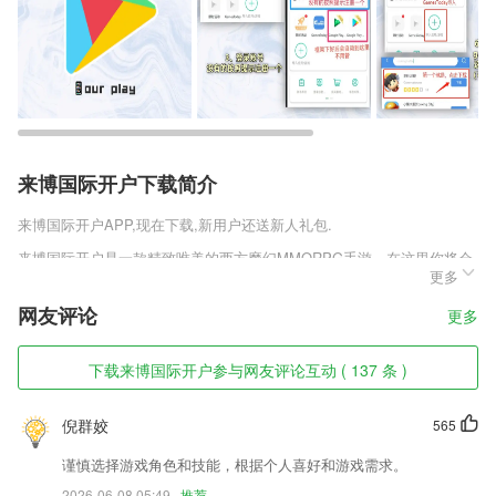
来博国际开户下载简介
来博国际开户
APP,现在下载,新用户还送新人礼包.
来博国际开户是一款精致唯美的西方魔幻MMORPG手游，在这里你将会
更多
成为猎魔勇士，使用强大的上古神器与邪恶魔王作战。各种手游职业任你
选择，多人组队完成猎魔任务，获得顶级装备战力大增。本次还为玩家们
网友评论
更多
带来了各种游戏攻略，喜欢的玩家们快来下载这款魔法来袭手游最新版体
验吧。
下载来博国际开户参与网友评论互动 ( 137 条 )
来博国际开户软件特色
1,话费充值快捷搞定，个人缴费账单轻松查询，非常方便；
倪群姣
565
2,展示自己的优秀作业作品看看谁的优秀
谨慎选择游戏角色和技能，根据个人喜好和游戏需求。
3,创图教育教师app
2026-06-08 05:49
推荐