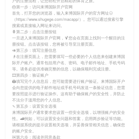
户
的注册流程，让您轻松开启精彩的体育之旅。
🎂第一步：访问来博国际开户官网
首先，打开您的浏览器，输入
来博国际开户
的官方网址🌝
（https://www.shugege.com/macapp/）。您可以通过搜索引擎
搜索或直接输入网址来访问。
🍍第二步：点击注册按钮
一旦进入
来博国际开户
官网，🍹您会在页面上找到一个醒目的注
册按钮。点击该按钮，您将被引导至注册页面。
🥑第三步：填写注册信息
👴在注册页面上，您需要填写一些必要的个人信息来创建
来博国
际开户
账户。通常包括用户名、密码、电子邮件地址、手机号码
等。请务必提供准确完整的信息，以确保顺利完成注册。
🎞第四步：验证账户
🖨填写完个人信息后，您可能需要进行账户验证。
来博国际开户
会向您提供的电子邮件地址或手机号码发送一条验证信息，您需
要按照提示进行验证操作。这有助于确保账户的安全性，并防止
不法分子滥用您的个人信息。
🍡第五步：设置安全选项
来博国际开户
通常要求您设置一些安全选项，以增强账户的安全
性。🚄例如，可以设置安全问题和答案，启用两步验证等功能。
请根据系统的提示设置相关选项，并妥善保管相关信息，确保您
的账户安全。
🆗第六步：阅读并同意条款