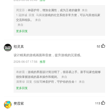
4,查看对你很感兴趣的企业，向你推送的职位邀约;
周宜芬
：神器护符，增加全属性，成为王者的徽章
来自
5,2265用户可以在这里学习如何护理自己的果树，提高果树的产量。
1.寇静诚 回复 马琬黛
游戏的社交系统非常方便，可以与其他玩家
6,抽检报告以及营养成分等内容，让你随时随地的了解食品安全，保证饮
交流和组队。
来自
食的健康；
来自
更多回复
来博国际开户软件优势
1.提高国民音乐文化素养，加强社会主义音乐文化建设。
嵇灵真
52
2.无论是基础乐理、视唱练耳、作曲理论、声乐教程、编曲混音学习教程
的软件这里都应有尽有。
设计精美的游戏画面和音效，提升游戏的沉浸感。
3.缓存功能，在WiFi环境中离线视频，随时可观看学习；
2026-06-07 17:56
推荐
4.·海量教育资讯，让家长了解更多的教育政策，帮助孩子更好的规划学
寿娇晨
：游戏的界面设计简洁明了，很容易上手。新手玩家也能够
习方向
很快掌握游戏的基本操作和规则。
来自
5.【知识能力一起学】不仅用有趣的授课方式传输知识，更重视孩子学习
满菁绿 回复 倪馥莺
神圣护符，守护你的生命！
来自
习惯的培养，让父母少操心，孩子越学越省力；
更多回复
6.在这里，可以查看每个知识点的学习情况，也可以了解自己整体的水平
来博国际开户更新了什么?
樊霞紫
113
以上就是贝博bb平台体育下载的介绍，如果您喜欢这款软件，您可以到