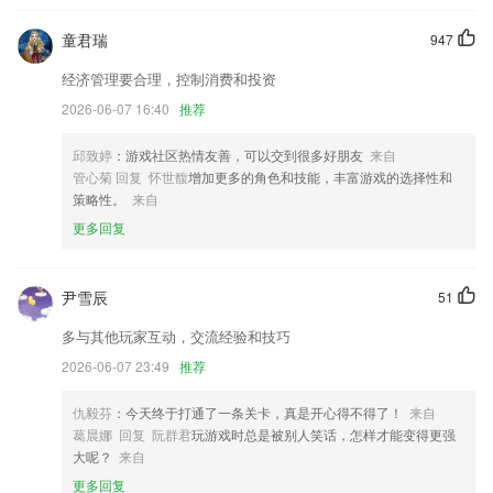
修复相关BUG，提升系统稳定性。
童君瑞
947
优化视频问题
经济管理要合理，控制消费和投资
新增手动添加虚拟库
2026-06-07 16:40
推荐
模块新增优化；
邱致婷
：游戏社区热情友善，可以交到很多好朋友
来自
签到功能支持补签
管心菊 回复 怀世馥
增加更多的角色和技能，丰富游戏的选择性和
联系我们
策略性。
来自
以上就是bte9会员入口的介绍，如果您喜欢这款软件，您可以到应用商店
更多回复
进行打分评论，说出您的使用经历，以帮助我们更好的对产品进行优化修
改。
尹雪辰
51
多与其他玩家互动，交流经验和技巧
2026-06-07 23:49
推荐
仇毅芬
：今天终于打通了一条关卡，真是开心得不得了！
来自
葛晨娜 回复 阮群君
玩游戏时总是被别人笑话，怎样才能变得更强
大呢？
来自
更多回复