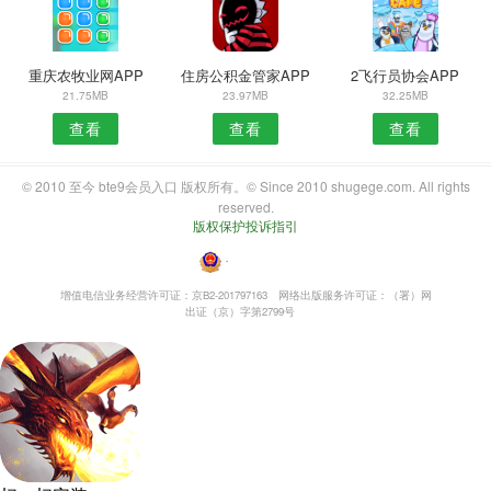
重庆农牧业网APP
住房公积金管家APP
2飞行员协会APP
21.75MB
23.97MB
32.25MB
查看
查看
查看
© 2010 至今 bte9会员入口 版权所有。© Since 2010 shugege.com. All rights
reserved.
版权保护投诉指引
・
增值电信业务经营许可证：京B2-201797163
网络出版服务许可证：（署）网
出证（京）字第2799号