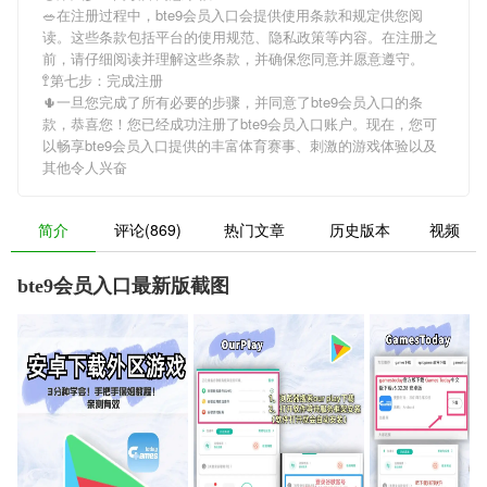
🥗在注册过程中，
bte9会员入口
会提供使用条款和规定供您阅
读。这些条款包括平台的使用规范、隐私政策等内容。在注册之
前，请仔细阅读并理解这些条款，并确保您同意并愿意遵守。
🚏第七步：完成注册
🌵一旦您完成了所有必要的步骤，并同意了
bte9会员入口
的条
款，恭喜您！您已经成功注册了bte9会员入口账户。现在，您可
以畅享
bte9会员入口
提供的丰富体育赛事、刺激的游戏体验以及
其他令人兴奋
简介
评论(869)
热门文章
历史版本
视频
bte9会员入口最新版截图