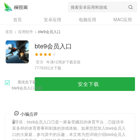
首页
安卓应用
电脑应用
MAC应用
资讯
专题
设计奖
创意应用
首页
>
应用软件
>
bte9会员入口
问答
bte9会员入口
官方
年满12周岁
下载安装
次下载
7778301
需优先下载
安全下载
bte9会员入口安装
小编点评
🖥导语：
bte9会员入口
🕓是一家备受瞩目的体育平台，🕓提供丰
富多样的体育赛事和刺激的游戏体验。如果您想加入
bte9会员入
口
的大家庭，参与其中的乐趣，本文将为您详细介绍
bte9会员入