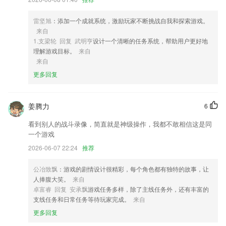
4,各地专线物流信息，手机一键查询。
雷坚旭
：添加一个成就系统，激励玩家不断挑战自我和探索游戏。
5,在线编辑
来自
6,实现大医院网上挂号，门诊付款，住院/出院结算，以及各种实验室和
1.支梁轮 回复 武明亨
设计一个清晰的任务系统，帮助用户更好地
检查报告的查询。
理解游戏目标。
来自
来自
bte9会员入口软件优势
更多回复
1.200+助教人员实时更新考试资讯、整理教学干货，为你答疑解难；
2.包括专题探究、知识归纳、中考专项、方法突破和错题笔记，让你轻松
姜腾力
6
应对考试；
看到别人的战斗录像，简直就是神级操作，我都不敢相信这是同
3.搜索课程学习，帮助2265用户在最短时间查看合适课程，便捷学习知
一个游戏
识；
2026-06-07 22:24
推荐
4.刻意练习，“步步为营”，大数据同步记录家庭成长轨迹
5.是学习音乐的基础，要准确的听辨和视唱出音阶、音程、节奏、旋律必
公冶致飘
：游戏的剧情设计很精彩，每个角色都有独特的故事，让
须学习视唱练耳;
人捧腹大笑。
来自
卓富睿 回复 安承飘
游戏任务多样，除了主线任务外，还有丰富的
6.· 个人中心功能完善，帮您轻松学习
支线任务和日常任务等待玩家完成。
来自
bte9会员入口更新了什么?
更多回复
内容库支持分享功能