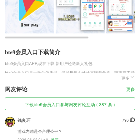
bte9会员入口下载简介
bte9会员入口
APP,现在下载,新用户还送新人礼包.
bte9会员入口是一款仙侠手游，游戏世界中处处充满着危机，玩家要不断
更多
变的强大才能生存，在这个世界中只有强者为尊，还有多种的游戏模式，
多种的玩法能让玩家保持新鲜感，还有很多的原创剧情的加入，让本就精
网友评论
更多
彩的游戏世界更加的丰富充实了。
bte9会员入口软件特色
下载bte9会员入口参与网友评论互动 ( 387 条 )
1,全程app操作，蓝牙直连，寻车、订车、控车、还车，支付、评价、咨
询，方便快捷，享受自由、智能、便捷的操控。
钱良环
796
2,在线的阅读是很流畅的，支持多种阅读模式随你切换
游戏内购是否合理公平？
3,自由的为每个文档添加标签，这样就能进行个性化的管理；
2026-06-08 01:40
推荐