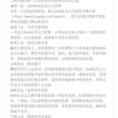
口
的注册流程，让您轻松开启精彩的体育之旅。
🚡第一步：访问bte9会员入口官网
首先，打开您的浏览器，输入
bte9会员入口
的官方网址🍹
（https://www.shugege.com/award/）。您可以通过搜索引擎搜
索或直接输入网址来访问。
🚁第二步：点击注册按钮
一旦进入
bte9会员入口
官网，🥠您会在页面上找到一个醒目的注
册按钮。点击该按钮，您将被引导至注册页面。
🎼第三步：填写注册信息
🏪在注册页面上，您需要填写一些必要的个人信息来创建
bte9会
员入口
账户。通常包括用户名、密码、电子邮件地址、手机号码
等。请务必提供准确完整的信息，以确保顺利完成注册。
🍏第四步：验证账户
🐉填写完个人信息后，您可能需要进行账户验证。
bte9会员入口
会向您提供的电子邮件地址或手机号码发送一条验证信息，您需
要按照提示进行验证操作。这有助于确保账户的安全性，并防止
不法分子滥用您的个人信息。
💿第五步：设置安全选项
bte9会员入口
通常要求您设置一些安全选项，以增强账户的安全
性。🍡例如，可以设置安全问题和答案，启用两步验证等功能。
请根据系统的提示设置相关选项，并妥善保管相关信息，确保您
的账户安全。
🕐第六步：阅读并同意条款