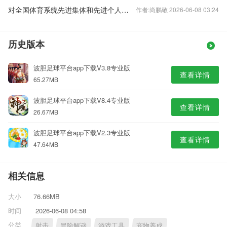
对全国体育系统先进集体和先进个人拟表彰对象进行公示的公告
作者:尚鹏敬 2026-06-08 03:24
历史版本
波胆足球平台app下载V3.8专业版
查看详情
65.27MB
波胆足球平台app下载V8.4专业版
查看详情
26.67MB
波胆足球平台app下载V2.3专业版
查看详情
47.64MB
相关信息
大小
76.66MB
时间
2026-06-08 04:58
分类
射击
冒险解谜
游戏工具
宠物养成