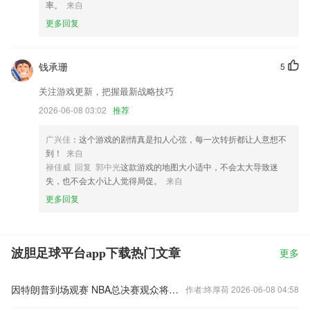
率。
来自
更多回复
钱承珊
5
关注游戏更新，把握最新战略技巧
2026-06-08 03:02
推荐
广兴佳
：这个游戏的剧情真是扣人心弦，每一次转折都让人意想不
到！
来自
禄佳威 回复 郭中光
这款游戏的地图大小适中，不会太大导致迷
失，也不会太小让人觉得局促。
来自
更多回复
波胆足球平台app下载热门文章
更多
因特朗普到场观赛 NBA总决赛观众将接受“特勤局级别”安检
作者:终厚荷 2026-06-08 04:58