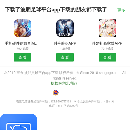
下载了波胆足球平台app下载的朋友都下载了
更多
手机硬件信息查询软件
叫兽兼职APP
伴婚礼商家端APP
70.43MB
4.28MB
73.79MB
查看
查看
查看
© 2010 至今 波胆足球平台app下载 版权所有。© Since 2010 shugege.com. All
rights reserved.
版权保护投诉指引
・
增值电信业务经营许可证：京B2-201797163
网络出版服务许可证：（署）网
出证（京）字第2799号