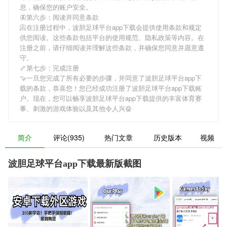
息，确保您的账户安全。
🦋第六步：阅读并同意条款
📀在注册过程中，
波胆足球平台app下载
会提供使用条款和规定
供您阅读。这些条款包括平台的使用规范、隐私政策等内容。在
注册之前，请仔细阅读并理解这些条款，并确保您同意并愿意遵
守。
🦴第七步：完成注册
🍠一旦您完成了所有必要的步骤，并同意了
波胆足球平台app下
载
的条款，恭喜您！您已经成功注册了波胆足球平台app下载账
户。现在，您可以畅享
波胆足球平台app下载
提供的丰富体育赛
事、刺激的游戏体验以及其他令人兴奋
简介
评论(935)
热门文章
历史版本
视频
波胆足球平台app下载最新版截图