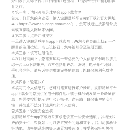
介绍
波胆足球平台app下载
的注册流程，让您轻松开启精彩的体
育之旅。
🏺第一步：访问波胆足球平台app下载官网
首先，打开您的浏览器，输入
波胆足球平台app下载
的官方网址
🚙（https://www.shugege.com/mac/）。您可以通过搜索引擎搜
索或直接输入网址来访问。
🥌第二步：点击注册按钮
一旦进入
波胆足球平台app下载
官网，🎮您会在页面上找到一个
醒目的注册按钮。点击该按钮，您将被引导至注册页面。
🐙第三步：填写注册信息
🛴在注册页面上，您需要填写一些必要的个人信息来创建
波胆足
球平台app下载
账户。通常包括用户名、密码、电子邮件地址、
手机号码等。请务必提供准确完整的信息，以确保顺利完成注
册。
🈷第四步：验证账户
🍏填写完个人信息后，您可能需要进行账户验证。
波胆足球平台
app下载
会向您提供的电子邮件地址或手机号码发送一条验证信
息，您需要按照提示进行验证操作。这有助于确保账户的安全
性，并防止不法分子滥用您的个人信息。
💻第五步：设置安全选项
波胆足球平台app下载
通常要求您设置一些安全选项，以增强账
户的安全性。⏰例如，可以设置安全问题和答案，启用两步验证
等功能。请根据系统的提示设置相关选项，并妥善保管相关信