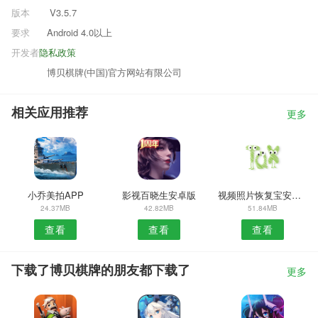
版本
V3.5.7
要求
Android 4.0以上
开发者
隐私政策
博贝棋牌(中国)官方网站有限公司
相关应用推荐
更多
小乔美拍APP
影视百晓生安卓版
视频照片恢复宝安卓版
24.37MB
42.82MB
51.84MB
查看
查看
查看
下载了博贝棋牌的朋友都下载了
更多