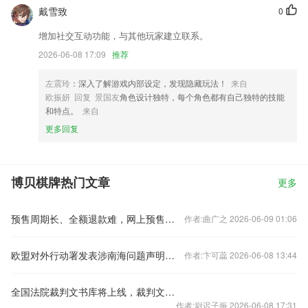
戴雪致
0
增加社交互动功能，与其他玩家建立联系。
2026-06-08 17:09
推荐
左震玲
：深入了解游戏内部设定，发现隐藏玩法！
来自
欧振妍 回复 景国友
角色设计独特，每个角色都有自己独特的技能
和特点。
来自
更多回复
博贝棋牌热门文章
更多
预售周期长、全额退款难，网上预售票套路埋得深
作者:曲广之 2026-06-09 01:06
欧盟对外行动署发表涉南海问题声明，中国驻欧盟使团驳斥
作者:卞可蕊 2026-06-08 13:44
全国法院裁判文书库将上线，裁判文书公开何去何从？
作者:尉迟子振 2026-06-08 17:31