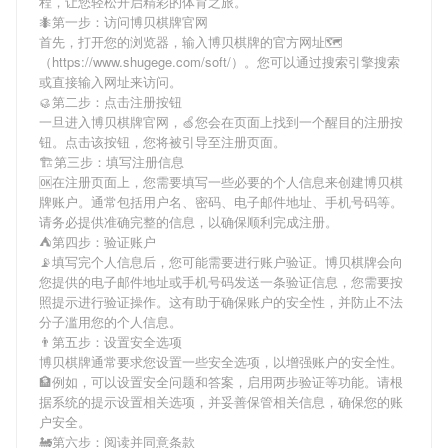
程，让您轻松开启精彩的体育之旅。
🐜第一步：访问博贝棋牌官网
首先，打开您的浏览器，输入
博贝棋牌
的官方网址🗺
（https://www.shugege.com/soft/）。您可以通过搜索引擎搜索
或直接输入网址来访问。
🥮第二步：点击注册按钮
一旦进入
博贝棋牌
官网，🍏您会在页面上找到一个醒目的注册按
钮。点击该按钮，您将被引导至注册页面。
🏗第三步：填写注册信息
🆗在注册页面上，您需要填写一些必要的个人信息来创建
博贝棋
牌
账户。通常包括用户名、密码、电子邮件地址、手机号码等。
请务必提供准确完整的信息，以确保顺利完成注册。
⛺️第四步：验证账户
📡填写完个人信息后，您可能需要进行账户验证。
博贝棋牌
会向
您提供的电子邮件地址或手机号码发送一条验证信息，您需要按
照提示进行验证操作。这有助于确保账户的安全性，并防止不法
分子滥用您的个人信息。
👨第五步：设置安全选项
博贝棋牌
通常要求您设置一些安全选项，以增强账户的安全性。
🏦例如，可以设置安全问题和答案，启用两步验证等功能。请根
据系统的提示设置相关选项，并妥善保管相关信息，确保您的账
户安全。
🚂第六步：阅读并同意条款