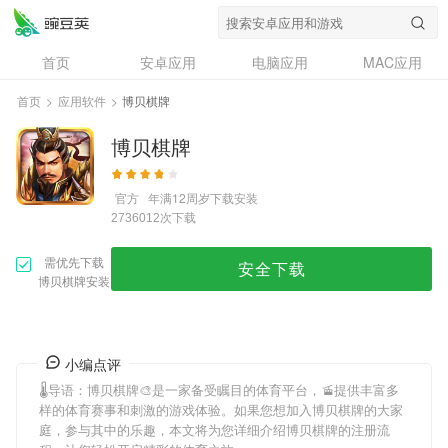
首页
安卓应用
电脑应用
MAC应用
资讯
专题
设计奖
创意应用
首页
>
应用软件
>
博贝棋牌
问答
博贝棋牌
官方
年满12周岁
下载安装
次下载
2736012
需优先下载
安全下载
博贝棋牌安装
小编点评
🌡导语：
博贝棋牌
🎨是一家备受瞩目的体育平台，🚡提供丰富多
样的体育赛事和刺激的游戏体验。如果您想加入
博贝棋牌
的大家
庭，参与其中的乐趣，本文将为您详细介绍
博贝棋牌
的注册流