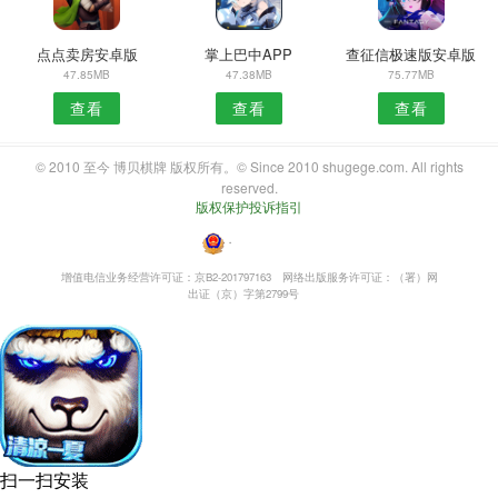
点点卖房安卓版
掌上巴中APP
查征信极速版安卓版
47.85MB
47.38MB
75.77MB
查看
查看
查看
© 2010 至今 博贝棋牌 版权所有。© Since 2010 shugege.com. All rights
reserved.
版权保护投诉指引
・
增值电信业务经营许可证：京B2-201797163
网络出版服务许可证：（署）网
出证（京）字第2799号
扫一扫安装