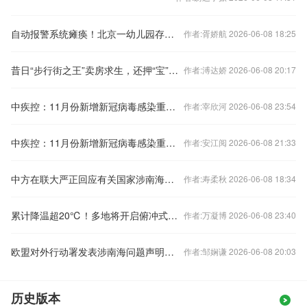
自动报警系统瘫痪！北京一幼儿园存重大火灾隐患
作者:胥娇航 2026-06-08 18:25
昔日“步行街之王”卖房求生，还押“宝”千元羽绒服
作者:溥达娇 2026-06-08 20:17
中疾控：11月份新增新冠病毒感染重症病例135例
作者:宰欣河 2026-06-08 23:54
中疾控：11月份新增新冠病毒感染重症病例135例
作者:安江阅 2026-06-08 21:33
中方在联大严正回应有关国家涉南海问题错误言论
作者:寿柔秋 2026-06-08 18:34
累计降温超20℃！多地将开启俯冲式降温
作者:万凝博 2026-06-08 23:40
欧盟对外行动署发表涉南海问题声明，中国驻欧盟使团驳斥
作者:邹娴谦 2026-06-08 20:03
历史版本