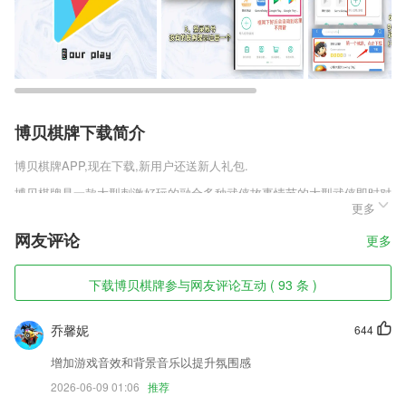
博贝棋牌下载简介
博贝棋牌
APP,现在下载,新用户还送新人礼包.
博贝棋牌是一款大型刺激好玩的融合多种武侠故事情节的大型武侠即时对
更多
战角色扮演手游，拥有热血激情的游戏画面，上百种经典的武侠技能，玩
家可以自由学习，随意的进行组合搭配，打造出一组最强的技能连击组
网友评论
更多
合，轻松快速的秒杀你的对手，成为这个武侠世界第一的存在，对玄夜传
官网上线送坐骑v3.5.1这款游戏感兴趣的玩家赶紧来趣趣手游网下载体验
吧。
下载博贝棋牌参与网友评论互动 ( 93 条 )
博贝棋牌软件特色
乔馨妮
644
1,还可以在平台上查看阿克苏地区的直播，可以掌握更全面的动态信息。
增加游戏音效和背景音乐以提升氛围感
2,专业风格滤镜，一键轻松美颜，让生活一秒变大片，只待为你的视频提
2026-06-09 01:06
推荐
供别样质感。