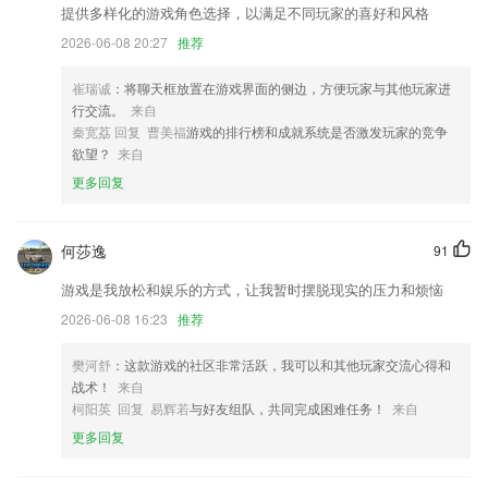
提供多样化的游戏角色选择，以满足不同玩家的喜好和风格
博贝棋牌更新了什么?
2026-06-08 20:27
推荐
优化首页搜索功能
崔瑞诚
：将聊天框放置在游戏界面的侧边，方便玩家与其他玩家进
支持微信QQ图片分享；
行交流。
来自
简化设定笔记提醒时间的操作步骤；
秦宽荔 回复 曹美福
游戏的排行榜和成就系统是否激发玩家的竞争
欲望？
来自
修复了阅读页退出后卡住的bug；
更多回复
改进用户体验，优化性能；
新增多种拼图模板
何莎逸
91
联系我们
以上就是博贝棋牌的介绍，如果您喜欢这款软件，您可以到应用商店进行
游戏是我放松和娱乐的方式，让我暂时摆脱现实的压力和烦恼
打分评论，说出您的使用经历，以帮助我们更好的对产品进行优化修改。
2026-06-08 16:23
推荐
樊河舒
：这款游戏的社区非常活跃，我可以和其他玩家交流心得和
战术！
来自
柯阳英 回复 易辉若
与好友组队，共同完成困难任务！
来自
更多回复