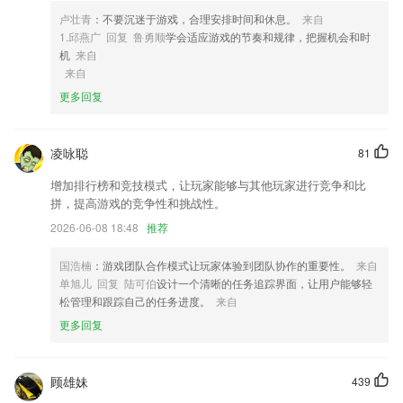
3,【一建考试通关密卷，把握一建考试精髓】
卢壮青
：不要沉迷于游戏，合理安排时间和休息。
来自
4,推荐周边的家长圈子和周边的家长一起互动交流，分享教育心得体会。
1.邱燕广 回复 鲁勇顺
学会适应游戏的节奏和规律，把握机会和时
了解身边的幼升小、小升初相关升学择校政策消息，良好的交流氛围，高
机
来自
质量的教育社区和牛娃家长一起做好父母。
来自
更多回复
5,还有智能提醒功能，有病毒的情况下还会提醒用户。
6,【直播板块：互动性】
凌咏聪
博贝棋牌软件优势
81
增加排行榜和竞技模式，让玩家能够与其他玩家进行竞争和比
1.所有提供的课程都是权威的资源，学习时刻都可以进行
拼，提高游戏的竞争性和挑战性。
2.方言语音读题，提供卫藏、安多、康巴三种方言的题库朗读，符合广大
2026-06-08 18:48
推荐
藏族朋友的需求；
3.·对于从事铁路学员或者是工作人员们来说，它也是一个教学渠道。
国浩楠
：游戏团队合作模式让玩家体验到团队协作的重要性。
来自
单旭儿 回复 陆可伯
设计一个清晰的任务追踪界面，让用户能够轻
4.内容囊括：手机钢琴谱大全、钢琴谱入门教程、钢琴谱简谱、钢琴曲经
松管理和跟踪自己的任务进度。
来自
典集；
更多回复
5.特色的学习小组，按男女学员搭配，每十人划分为一学习小组，实行组
长负责制，互帮互学，一同进步，不但有助于提高学习效率，而且对扩展
人脉关系也起到了相当的作用。
顾雄妹
439
6.丰富的英语课件归类清晰，易办理的学习中心