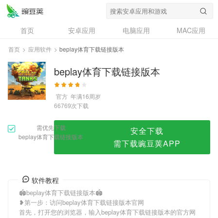
beplay体育下载链接版本
首页
安卓应用
电脑应用
MAC应用
资讯
专题
设计奖
创意应用
首页
>
应用软件
>
beplay体育下载链接版本
问答
beplay体育下载链接版本
官方
年满16周岁
次下载
66769
需优先下载
安全下载
beplay体育下载链接版本
需下载豌豆荚APP
软件教程
🏟beplay体育下载链接版本🏟
❥第一步：访问beplay体育下载链接版本官网
首先，打开您的浏览器，输入beplay体育下载链接版本的官方网