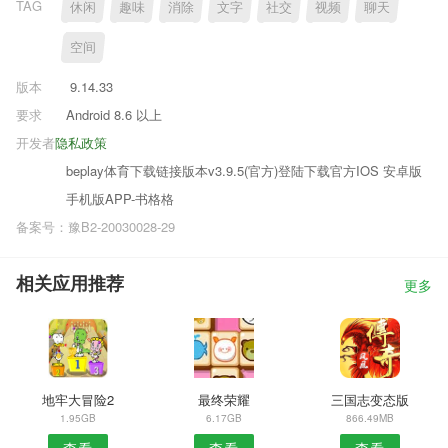
TAG
休闲
趣味
消除
文字
社交
视频
聊天
空间
版本
9.14.33
要求
Android 8.6 以上
开发者
隐私政策
beplay体育下载链接版本v3.9.5(官方)登陆下载官方IOS 安卓版
手机版APP-书格格
备案号：豫B2-20030028-29
相关应用推荐
更多
地牢大冒险2
最终荣耀
三国志变态版
1.95GB
6.17GB
866.49MB
查看
查看
查看