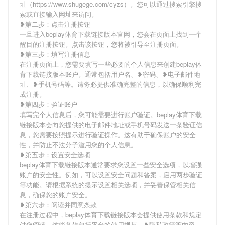
址（https://www.shugege.com/cyzs）。您可以通过搜索引擎搜
索或直接输入网址来访问。
❥第二步：点击注册按钮
一旦进入beplay体育下载链接版本官网，您会在页面上找到一个
醒目的注册按钮。点击该按钮，您将被引导至注册页面。
❥第三步：填写注册信息
在注册页面上，您需要填写一些必要的个人信息来创建beplay体
育下载链接版本账户。通常包括用户名、❥密码、❥电子邮件地
址、❥手机号码等。请务必提供准确完整的信息，以确保顺利完
成注册。
❥第四步：验证账户
填写完个人信息后，您可能需要进行账户验证。beplay体育下载
链接版本会向您提供的电子邮件地址或手机号码发送一条验证信
息，您需要按照提示进行验证操作。这有助于确保账户的安全
性，并防止不法分子滥用您的个人信息。
❥第五步：设置安全选项
beplay体育下载链接版本通常要求您设置一些安全选项，以增强
账户的安全性。例如，可以设置安全问题和答案，启用两步验证
等功能。请根据系统的提示设置相关选项，并妥善保管相关信
息，确保您的账户安全。
❥第六步：阅读并同意条款
在注册过程中，beplay体育下载链接版本会提供使用条款和规定
供您阅读。这些条款包括平台的使用规范、❥隐私政策等内容。