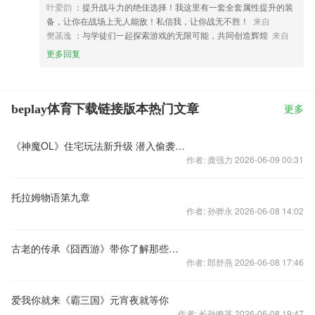
叶爱韵
：提升战斗力的绝佳选择！我这里有一套全套属性提升的装
备，让你在战场上无人能敌！私信我，让你战无不胜！
来自
樊菡逸
：与学徒们一起探索游戏的无限可能，共同创造辉煌
来自
更多回复
beplay体育下载链接版本热门文章
更多
《神魔OL》住宅玩法新升级 潜入偷袭防不胜防
作者: 龚强力 2026-06-09 00:31
托拉姆物语第九章
作者: 孙骅永 2026-06-08 14:02
古老的传承《囧西游》带你了解那些现代建筑
作者: 郎舒燕 2026-06-08 17:46
爱我你就来《霸三国》元宵夜就等你
作者: 长孙鸣菡 2026-06-08 19:47