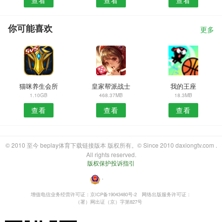
你可能喜欢
更多
猫咪养生会所
皇家帮派战士
我的王座
1.10GB
468.37MB
18.3MB
查看
查看
查看
© 2010 至今 beplay体育下载链接版本 版权所有。© Since 2010 daxiongtv.com .
All rights reserved.
版权保护投诉指引
・
增值电信业务经营许可证：京ICP备19043480号-2
网络出版服务许可证：
（署）网出证（京）字第827号