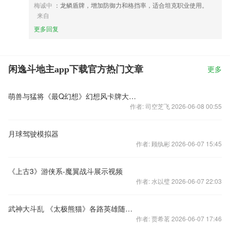
梅诚中
：龙鳞盾牌，增加防御力和格挡率，适合坦克职业使用。
来自
更多回复
闲逸斗地主app下载官方热门文章
更多
萌兽与猛将《最Q幻想》幻想风卡牌大作战
作者: 司空芝飞 2026-06-08 00:55
月球驾驶模拟器
作者: 顾纨彬 2026-06-07 15:45
《上古3》游侠系-魔翼战斗展示视频
作者: 水以璧 2026-06-07 22:03
武神大斗乱 《太极熊猫》各路英雄随你挑
作者: 贾希茗 2026-06-07 17:46