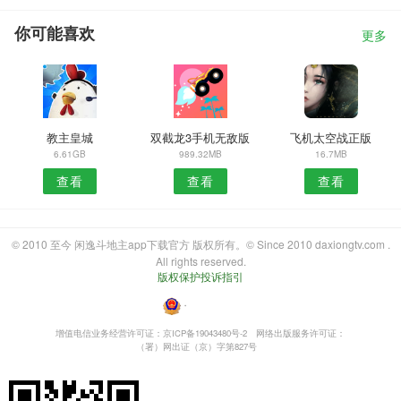
你可能喜欢
更多
教主皇城
双截龙3手机无敌版
飞机太空战正版
6.61GB
989.32MB
16.7MB
查看
查看
查看
© 2010 至今 闲逸斗地主app下载官方 版权所有。© Since 2010 daxiongtv.com .
All rights reserved.
版权保护投诉指引
・
增值电信业务经营许可证：京ICP备19043480号-2
网络出版服务许可证：
（署）网出证（京）字第827号