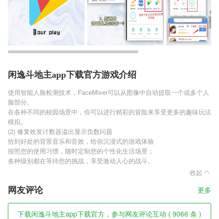
闲逸斗地主app下载官方游戏介绍
使用智能人脸检测技术，FaceMixer可以从图像中自动提取一个或多个人
脸部分。
在各种不同的校园场景中，你可以进行精彩的冒险来享受更多的趣味玩法
模拟。
(2) 修复收发计数器溢出显示负数问题
恰到好处的背景音乐和音效，给你沉浸式的游戏体验
按照您的使用习惯，随时定制您的个性化生活场景；
各种级别都在等待您的挑战，享受激动人心的战斗。
收起
网友评论
更多
下载闲逸斗地主app下载官方，参与网友评论互动 ( 9066 条 )