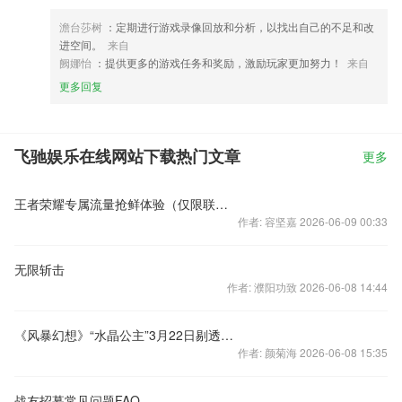
澹台莎树
：定期进行游戏录像回放和分析，以找出自己的不足和改
进空间。
来自
阙娜怡
：提供更多的游戏任务和奖励，激励玩家更加努力！
来自
更多回复
飞驰娱乐在线网站下载热门文章
更多
王者荣耀专属流量抢鲜体验（仅限联通、安卓手Q一区）
作者: 容坚嘉 2026-06-09 00:33
无限斩击
作者: 濮阳功致 2026-06-08 14:44
《风暴幻想》“水晶公主”3月22日剔透开启
作者: 颜菊海 2026-06-08 15:35
战友招募常见问题FAQ