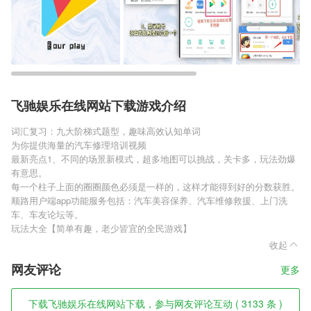
飞驰娱乐在线网站下载游戏介绍
词汇复习：九大阶梯式题型，趣味高效认知单词
为你提供海量的汽车修理培训视频
最新亮点1、不同的场景新模式，超多地图可以挑战，关卡多，玩法劲爆
有意思。
每一个柱子上面的圈圈颜色必须是一样的，这样才能得到好的分数获胜。
顺路用户端app功能服务包括：汽车美容保养、汽车维修救援、上门洗
车、车友论坛等。
玩法大全【简单有趣，老少皆宜的全民游戏】
收起
网友评论
更多
下载飞驰娱乐在线网站下载，参与网友评论互动 ( 3133 条 )