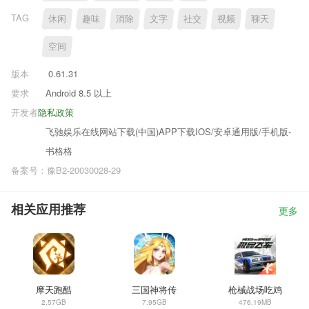
TAG
休闲
趣味
消除
文字
社交
视频
聊天
空间
版本
0.61.31
要求
Android 8.5 以上
开发者
隐私政策
飞驰娱乐在线网站下载(中国)APP下载IOS/安卓通用版/手机版-
书格格
备案号：豫B2-20030028-29
相关应用推荐
更多
摩天跑酷
三国神将传
枪械战场吃鸡
2.57GB
7.95GB
476.19MB