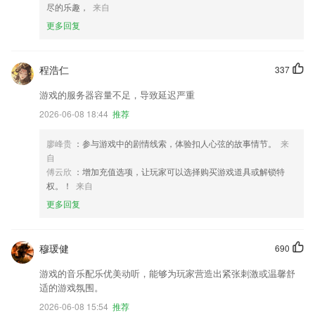
尽的乐趣，
来自
更多回复
程浩仁
337
游戏的服务器容量不足，导致延迟严重
2026-06-08 18:44
推荐
廖峰贵
：参与游戏中的剧情线索，体验扣人心弦的故事情节。
来
自
傅云欣
：增加充值选项，让玩家可以选择购买游戏道具或解锁特
权。！
来自
更多回复
穆瑗健
690
游戏的音乐配乐优美动听，能够为玩家营造出紧张刺激或温馨舒
适的游戏氛围。
2026-06-08 15:54
推荐