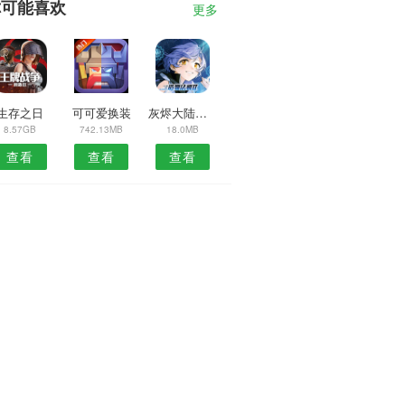
你可能喜欢
更多
生存之日
可可爱换装
灰烬大陆官方版
8.57GB
742.13MB
18.0MB
查看
查看
查看