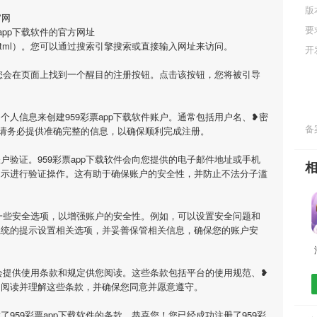
版
官网
要
app下载软件的官方网址
/777694.html）。您可以通过搜索引擎搜索或直接输入网址来访问。
开
网，您会在页面上找到一个醒目的注册按钮。点击该按钮，您将被引导
个人信息来创建959彩票app下载软件账户。通常包括用户名、❥密
备案
请务必提供准确完整的信息，以确保顺利完成注册。
户验证。959彩票app下载软件会向您提供的电子邮件地址或手机
提示进行验证操作。这有助于确保账户的安全性，并防止不法分子滥
设置一些安全选项，以增强账户的安全性。例如，可以设置安全问题和
系统的提示设置相关选项，并妥善保管相关信息，确保您的账户安
软件会提供使用条款和规定供您阅读。这些条款包括平台的使用规范、❥
细阅读并理解这些条款，并确保您同意并愿意遵守。
959彩票app下载软件的条款，恭喜您！您已经成功注册了959彩