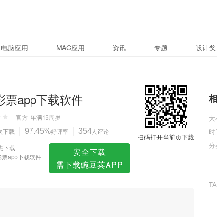
件
电脑应用
MAC应用
资讯
专题
设计奖
9彩票app下载软件
官方
年满16周岁
大
次下载
97.45%
好评率
354
人评论
时
扫码打开当前页下载
分
先下载
安全下载
彩票app下载软件
需下载豌豆荚APP
T