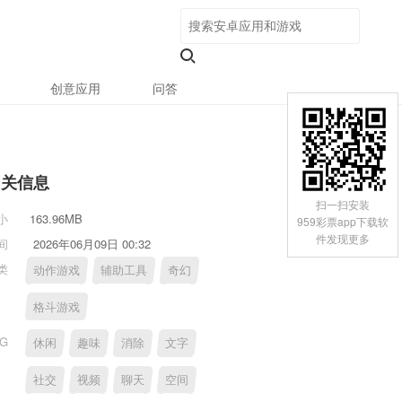
创意应用
问答
相关信息
扫一扫安装
小
163.96MB
959彩票app下载软
件发现更多
间
2026年06月09日 00:32
类
动作游戏
辅助工具
奇幻
格斗游戏
AG
休闲
趣味
消除
文字
社交
视频
聊天
空间