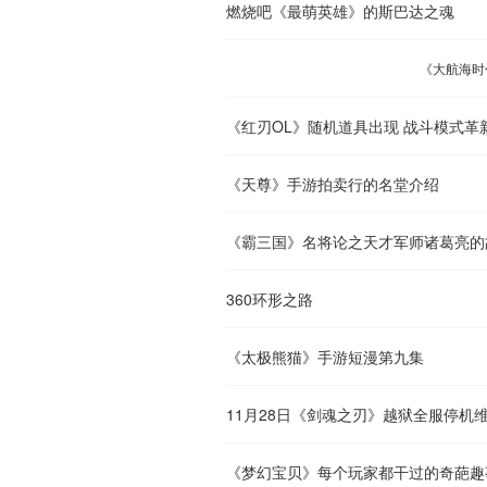
燃烧吧《最萌英雄》的斯巴达之魂
《大航海时
《红刃OL》随机道具出现 战斗模式革
《天尊》手游拍卖行的名堂介绍
《霸三国》名将论之天才军师诸葛亮的
360环形之路
《太极熊猫》手游短漫第九集
11月28日《剑魂之刃》越狱全服停机
《梦幻宝贝》每个玩家都干过的奇葩趣