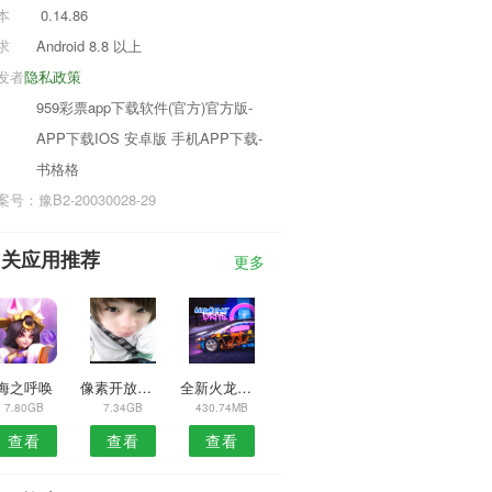
本
0.14.86
求
Android 8.8 以上
发者
隐私政策
959彩票app下载软件(官方)官方版-
APP下载IOS 安卓版 手机APP下载-
书格格
号：豫B2-20030028-29
相关应用推荐
更多
海之呼唤
像素开放世界中文版
全新火龙三合一版本
7.80GB
7.34GB
430.74MB
查看
查看
查看