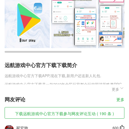
远航游戏中心官方下载下载简介
远航游戏中心官方下载
APP,现在下载,新用户还送新人礼包.
远航游戏中心官方下载是一款2019年全民玩家都会玩的国战策略类RPG
更多
手机游戏，汉室末年，天下纷争不断，群雄起义，招募能人异士，自立为
王，推翻汉室王朝，玩家在战国美人安卓版v1.0.1中将扮演拥有一方领土
网友评论
更多
的主公，你需要礼贤下士，招募大量的武将军师，为你出谋划策，征战沙
场!
下载远航游戏中心官方下载参与网友评论互动 ( 190 条 )
远航游戏中心官方下载软件特色
1,轻松育儿的软件，很详细的就能辅导各种知识点。
翟宏致
600