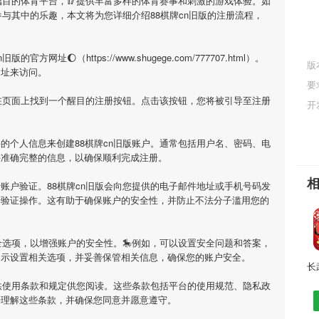
瞩目的体育平台，🥢提供丰富多样的体育赛事和刺激的游戏体验。如
参与其中的乐趣，本文将为您详细介绍
88棋牌cn旧版
的注册流程，
n旧版
的官方网址🌔（https://www.shugege.com/777707.html）。
版
网址来访问。
要
会在页面上找到一个醒目的注册按钮。点击该按钮，您将被引导至注册
开
要的个人信息来创建
88棋牌cn旧版
账户。通常包括用户名、密码、电
供准确完整的信息，以确保顺利完成注册。
行账户验证。
88棋牌cn旧版
会向您提供的电子邮件地址或手机号码发
行验证操作。这有助于确保账户的安全性，并防止不法分子滥用您的
选项，以增强账户的安全性。🎠例如，可以设置安全问题和答案，
提示设置相关选项，并妥善保管相关信息，确保您的账户安全。
供使用条款和规定供您阅读。这些条款包括平台的使用规范、隐私政
并理解这些条款，并确保您同意并愿意遵守。