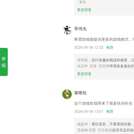
来自
更多回复
1.·有着数10年的题库沉淀，非常多的人
2.填补管弦乐陪练市场空白
莘伟先
3.查看证书，快捷方便，手机轻松就可以
4.严格按照同步教材选词
希望游戏能提供更多的游戏模式，
5.能够将绘制的函数图像存储下来，比如
2026-06-08 12:32
推荐
6.数百人长时间的精心研发出来，所有的
举
胥翔英
：设计有趣的挑战和难度，
88棋牌cn旧版更新了什么?
报
从芬学 回复 田芬骅
带我装备最好
更多回复
音乐收藏功能优化，获取更多你喜爱的音
邀请好友活动；
索唯轮
首页增加系统消息；
以上就是Kaiyun·体育平台(kaiyu
这个游戏给我带来了很多快乐时光
用经历，以帮助我们更好的对产品进行优
2026-06-08 13:07
推荐
随时随地出单，坐等保单配送！
施荔琦
：勇往直前，不要畏惧失败
文字标注书签，让阅读留下更多痕迹
贡雄婵 回复 司空俊昌
提供充足的游