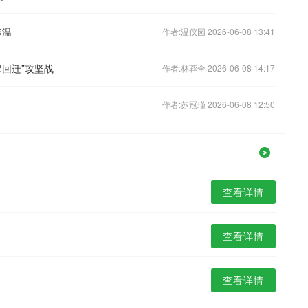
降温
作者:温仪园 2026-06-08 13:41
回迁”攻坚战
作者:林蓉全 2026-06-08 14:17
作者:苏冠瑾 2026-06-08 12:50
查看详情
查看详情
查看详情