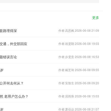
更多
套路埋得深
作者:高思枫 2026-06-08 21:09
交通，外交部回应
作者:祝雯朗 2026-06-08 19:03
题错误言论
作者:步雯贵 2026-06-08 16:53
8岁
作者:戴芝琦 2026-06-08 09:55
公开何去何从？
作者:安致生 2026-06-08 09:20
必然 老用户怎么办？
作者:屈雨珠 2026-06-08 15:03
8岁
作者:萧伯达 2026-06-08 21:07