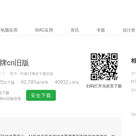
电脑应用
MAC应用
资讯
专题
设计奖
棋牌cn旧版
大
官方
年满12周岁
下载安装
时
20
次下载
92.79%
好评率
40932
人评论
扫码打开当前页下载
分
先下载
安全下载
棋牌cn旧版安装
T