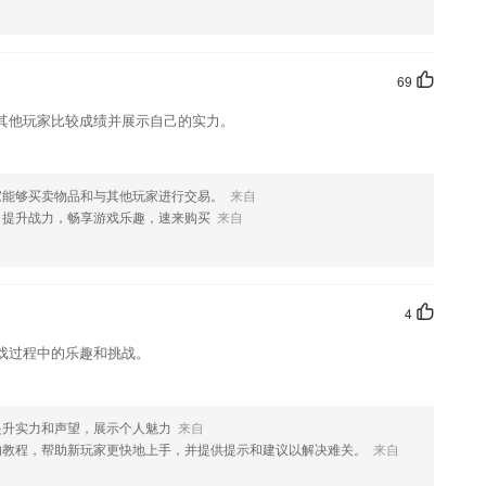
喜欢这款软件，您可以到应用商店进行打分评论，说出您的使用经历，以
69
其他玩家比较成绩并展示自己的实力。
家能够买卖物品和与其他玩家进行交易。
来自
，提升战力，畅享游戏乐趣，速来购买
来自
4
戏过程中的乐趣和挑战。
提升实力和声望，展示个人魅力
来自
的教程，帮助新玩家更快地上手，并提供提示和建议以解决难关。
来自