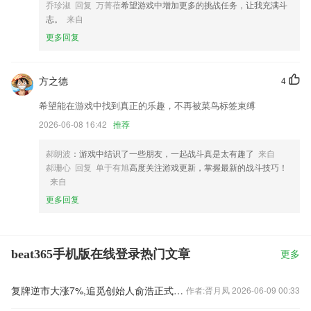
乔珍淑 回复 万菁蓓
希望游戏中增加更多的挑战任务，让我充满斗
志。
来自
更多回复
方之德
4
希望能在游戏中找到真正的乐趣，不再被菜鸟标签束缚
2026-06-08 16:42
推荐
郝朗波
：游戏中结识了一些朋友，一起战斗真是太有趣了
来自
郝珊心 回复 单于有旭
高度关注游戏更新，掌握最新的战斗技巧！
来自
更多回复
beat365手机版在线登录热门文章
更多
复牌逆市大涨7%,追觅创始人俞浩正式入主嘉美包装
作者:胥月凤 2026-06-09 00:33