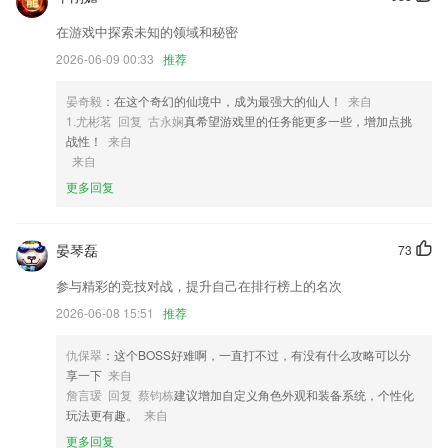
2,有了锡盟中心医院app,在家也能取报告单,无需往返医院查询、取单
3,【约妹子帅哥】颜值高、爱聊天，还能陪你玩游戏
在游戏中探索未知的领域和秘密
2026-06-09 00:33
推荐
4,丰富的车型信息供你看车选车，让你逛越久乐越久，每天都会为用户推
送最新的汽车资讯；
晏奇毅
：在这个奇幻的仙境中，成为最强大的仙人！
来自
5,【直播课】
1.尤彬茗 回复 古永娴
真希望游戏里的任务能更多一些，增加点挑
6,离线收听节省流量，高速批量无限下载，便于随时随地学英语。
战性！
来自
来自
beat365手机版在线登录软件优势
更多回复
1.英语作文不会写？英语单词不认识？语文作文不会写？写作文在凑字？
用作业答案搜索器，提供作文素材，参考作文，让你轻松写作。
晏琴磊
73
2.炫酷涂色，海量的涂色作品可以创作
参与精彩的竞技对战，提升自己在排行榜上的名次
3.根据学习的情况进行打分，随时查看到更多的练习的情况；
2026-06-08 15:51
推荐
4.BBC英语，英语新闻，日常口语等免费海量在线精品外语学习课程，随
身听。
仇保翠
：这个BOSS好难啊，一直打不过，有没有什么攻略可以分
5.学习不同的知识也会更高效，更好的了解随时在线上进行学习网课知识
享一下
来自
的快捷。
詹言瑗 回复 蔡钧栋
建议增加自定义角色外观和装备系统，个性化
玩法更有趣。
来自
6.只为每一位热爱音乐的爱好者而生，无论您是已经得道的大神还是初出
茅庐的菜鸟，它都将是您不可拒绝的节奏工具。
更多回复