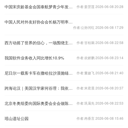
中国宋庆龄基金会国泰航梦青少年发展基金启动
作者:姜罡莲 2026-06-08 20:28
中国人民对外友好协会会长杨万明率团访问加拿大、美国
作者:公孙河红 2026-06-08 17:29
西方动摇了世界的信心，一场围绕主权的竞赛已经开始！
作者:甘桂琬 2026-06-08 22:58
我国软件业务收入同比增长10.9%
作者:农娇鹏 2026-06-08 23:14
尼日尔一载客卡车在撒哈拉沙漠抛锚，至少49人不幸渴死，2名幸存者徒步50公里获救
作者:董婕飞 2026-06-08 21:40
跨海论汉｜美国汉学家何谷理：我依然是十七世纪中国文学的大粉丝
作者:米君晨 2026-06-08 20:37
北京冬奥组委向国际奥委会全会做陈述报告（走向冬奥）
作者:巩霭先 2026-06-08 22:53
瑶山遗址公园
作者:冉香言 2026-06-08 15:46