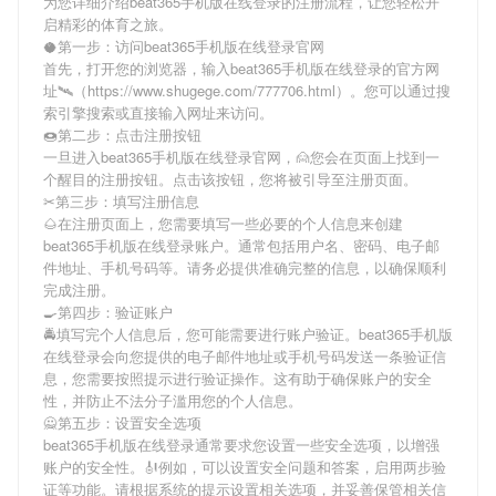
为您详细介绍
beat365手机版在线登录
的注册流程，让您轻松开
启精彩的体育之旅。
🥥第一步：访问beat365手机版在线登录官网
首先，打开您的浏览器，输入
beat365手机版在线登录
的官方网
址🛰（https://www.shugege.com/777706.html）。您可以通过搜
索引擎搜索或直接输入网址来访问。
🍩第二步：点击注册按钮
一旦进入
beat365手机版在线登录
官网，🙍您会在页面上找到一
个醒目的注册按钮。点击该按钮，您将被引导至注册页面。
✂第三步：填写注册信息
🌰在注册页面上，您需要填写一些必要的个人信息来创建
beat365手机版在线登录
账户。通常包括用户名、密码、电子邮
件地址、手机号码等。请务必提供准确完整的信息，以确保顺利
完成注册。
🍳第四步：验证账户
🚔填写完个人信息后，您可能需要进行账户验证。
beat365手机版
在线登录
会向您提供的电子邮件地址或手机号码发送一条验证信
息，您需要按照提示进行验证操作。这有助于确保账户的安全
性，并防止不法分子滥用您的个人信息。
🙅第五步：设置安全选项
beat365手机版在线登录
通常要求您设置一些安全选项，以增强
账户的安全性。🎻例如，可以设置安全问题和答案，启用两步验
证等功能。请根据系统的提示设置相关选项，并妥善保管相关信