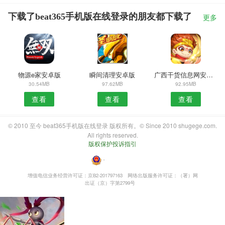
下载了beat365手机版在线登录的朋友都下载了
更多
物源e家安卓版
瞬间清理安卓版
广西干货信息网安卓版
30.54MB
97.62MB
92.95MB
查看
查看
查看
© 2010 至今 beat365手机版在线登录 版权所有。© Since 2010 shugege.com.
All rights reserved.
版权保护投诉指引
・
增值电信业务经营许可证：京B2-201797163
网络出版服务许可证：（署）网
出证（京）字第2799号