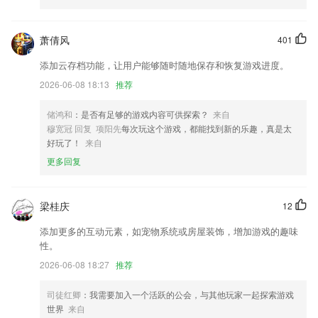
beat365手机版在线登录更新了什么?
新增“动态”，个人用户支持发布实时动态啦
萧倩风
401
[增强]H型钢自定义计算增加圆角半径参数r
添加云存档功能，让用户能够随时随地保存和恢复游戏进度。
[优化]车牌识别优化算法，提高逆光准确率
2026-06-08 18:13
推荐
防止熊小孩子找你要手机玩，担心你的手机被他拿去乱玩乱发
储鸿和
：是否有足够的游戏内容可供探索？
来自
更新首页间距
穆宽冠 回复 项阳先
每次玩这个游戏，都能找到新的乐趣，真是太
好玩了！
来自
智能点数，1s精准出结果！
更多回复
联系我们
以上就是beat365手机版在线登录的介绍，如果您喜欢这款软件，您可以
到应用商店进行打分评论，说出您的使用经历，以帮助我们更好的对产品
梁桂庆
12
进行优化修改。
添加更多的互动元素，如宠物系统或房屋装饰，增加游戏的趣味
性。
2026-06-08 18:27
推荐
司徒红卿
：我需要加入一个活跃的公会，与其他玩家一起探索游戏
世界
来自