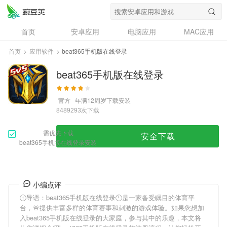
首页
安卓应用
电脑应用
MAC应用
资讯
专题
设计奖
创意应用
首页
>
应用软件
>
beat365手机版在线登录
问答
beat365手机版在线登录
官方
年满12周岁
下载安装
次下载
8489293
需优先下载
安全下载
beat365手机版在线登录安装
小编点评
🕧导语：
beat365手机版在线登录
🕛是一家备受瞩目的体育平
台，🚨提供丰富多样的体育赛事和刺激的游戏体验。如果您想加
入
beat365手机版在线登录
的大家庭，参与其中的乐趣，本文将