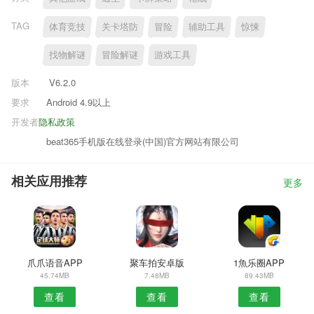
TAG
体育竞技
关卡塔防
冒险
辅助工具
惊悚
找物解谜
冒险解谜
游戏工具
版本
V6.2.0
要求
Android 4.9以上
开发者
隐私政策
beat365手机版在线登录(中国)官方网站有限公司
相关应用推荐
更多
爪爪语音APP
聚车拍安卓版
1魚乐圈APP
45.74MB
7.48MB
89.43MB
查看
查看
查看