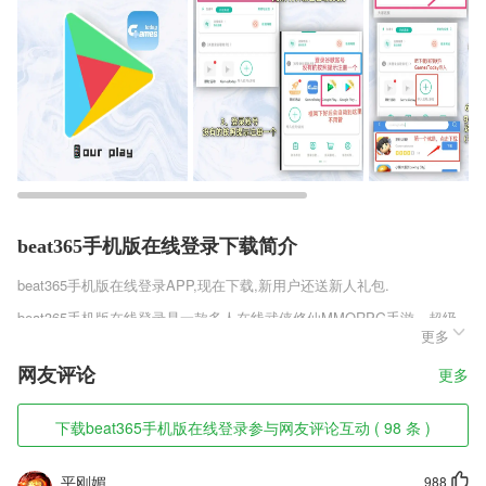
beat365手机版在线登录下载简介
beat365手机版在线登录
APP,现在下载,新用户还送新人礼包.
beat365手机版在线登录是一款多人在线武侠修仙MMORPG手游，超级
更多
多的游戏主线玩法，丰富的游戏剧情，还有原创地图和原创的主体玩法，
多种多样的游戏boss等着你来战，精彩的游戏秘境自由探寻，寻找属于
网友评论
更多
你的那一把绝世兵器，在这片实力为尊的大陆上，战它个天翻地覆吧！
beat365手机版在线登录软件特色
下载beat365手机版在线登录参与网友评论互动 ( 98 条 )
1,私人题库定制
平刚媚
988