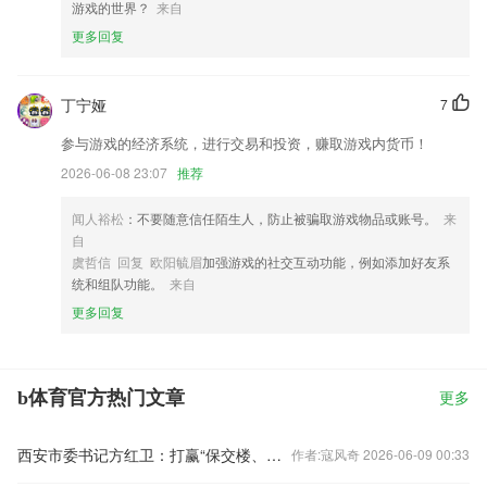
游戏的世界？
来自
更多回复
丁宁娅
7
参与游戏的经济系统，进行交易和投资，赚取游戏内货币！
2026-06-08 23:07
推荐
闻人裕松
：不要随意信任陌生人，防止被骗取游戏物品或账号。
来
自
虞哲信 回复 欧阳毓眉
加强游戏的社交互动功能，例如添加好友系
统和组队功能。
来自
更多回复
b体育官方热门文章
更多
西安市委书记方红卫：打赢“保交楼、保回迁”攻坚战
作者:寇风奇 2026-06-09 00:33