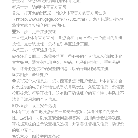
册流程，让您轻松开启精彩的体育之旅。
🍃第一步：访问b体育官方官网
首先，打开您的浏览器，输入
b体育官方
的官方网址🌛
（https://www.shugege.com/777702.html）。您可以通过搜索引
擎搜索或直接输入网址来访问。
🌉第二步：点击注册按钮
一旦进入
b体育官方
官网，🚆您会在页面上找到一个醒目的注册
按钮。点击该按钮，您将被引导至注册页面。
🛵第三步：填写注册信息
🐚在注册页面上，您需要填写一些必要的个人信息来创建
b体育
官方
账户。通常包括用户名、密码、电子邮件地址、手机号码
等。请务必提供准确完整的信息，以确保顺利完成注册。
🐌第四步：验证账户
🌚填写完个人信息后，您可能需要进行账户验证。
b体育官方
会
向您提供的电子邮件地址或手机号码发送一条验证信息，您需要
按照提示进行验证操作。这有助于确保账户的安全性，并防止不
法分子滥用您的个人信息。
💷第五步：设置安全选项
b体育官方
通常要求您设置一些安全选项，以增强账户的安全
性。🛹例如，可以设置安全问题和答案，启用两步验证等功能。
请根据系统的提示设置相关选项，并妥善保管相关信息，确保您
的账户安全。
🥯第六步：阅读并同意条款