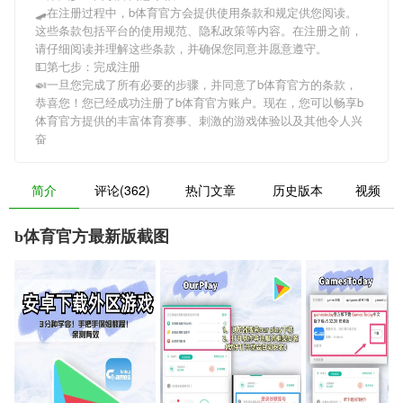
🛹在注册过程中，
b体育官方
会提供使用条款和规定供您阅读。
这些条款包括平台的使用规范、隐私政策等内容。在注册之前，
请仔细阅读并理解这些条款，并确保您同意并愿意遵守。
💵第七步：完成注册
🍛一旦您完成了所有必要的步骤，并同意了
b体育官方
的条款，
恭喜您！您已经成功注册了b体育官方账户。现在，您可以畅享
b
体育官方
提供的丰富体育赛事、刺激的游戏体验以及其他令人兴
奋
简介
评论(362)
热门文章
历史版本
视频
b体育官方最新版截图