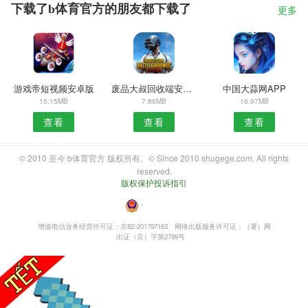
下载了b体育官方的朋友都下载了
更多
游戏帝短视频安卓版
废品大叔回收端安卓版
中国大蒜网APP
15.15MB
7.86MB
16.97MB
查看
查看
查看
© 2010 至今 b体育官方 版权所有。© Since 2010 shugege.com. All rights
reserved.
版权保护投诉指引
・
增值电信业务经营许可证：京B2-201797163
网络出版服务许可证：（署）网
出证（京）字第2799号