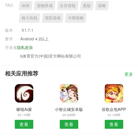
TAG
休闲
宠物养成
生存冒险
悬疑
策略
格斗街机
塔防游戏
卡牌策略
版本
V1.7.1
要求
Android 4.2以上
开发者
隐私政策
b体育官方(中国)官方网站有限公司
相关应用推荐
更多
哆啦Ai家
小智云城安卓版
谷歌众包APP
28.14MB
68.88MB
34.18MB
查看
查看
查看