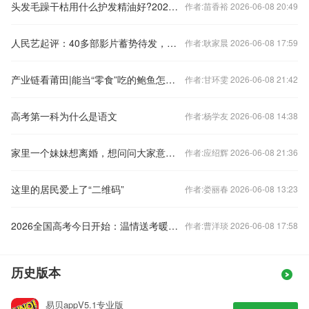
头发毛躁干枯用什么护发精油好?2026护发精油推荐：柔顺滋养清爽不油
作者:苗香裕 2026-06-08 20:49
人民艺起评：40多部影片蓄势待发，期待暑期档创佳绩
作者:耿家晨 2026-06-08 17:59
产业链看莆田|能当“零食”吃的鲍鱼怎么来？
作者:甘环雯 2026-06-08 21:42
高考第一科为什么是语文
作者:杨学友 2026-06-08 14:38
家里一个妹妹想离婚，想问问大家意见。
作者:应绍辉 2026-06-08 21:36
这里的居民爱上了“二维码”
作者:娄丽春 2026-06-08 13:23
2026全国高考今日开始：温情送考暖心满满
作者:曹洋琰 2026-06-08 17:58
历史版本
易贝appV5.1专业版