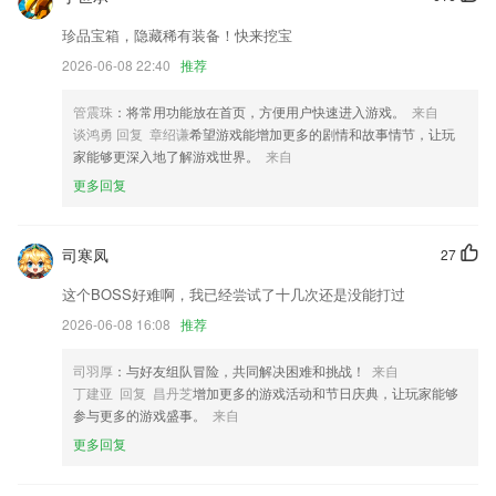
书城推荐页新增书单入口大神殿堂出版精品等
珍品宝箱，隐藏稀有装备！快来挖宝
脚本执行器支持选择是否用root权限执行脚本
2026-06-08 22:40
推荐
小鸣又有黑科技上线，智能感应开锁，手机靠近立即解锁！
管震珠
：将常用功能放在首页，方便用户快速进入游戏。
来自
【导游】新增导游黑名单纳入退出功能，黑名单全国全省纳入退出功能
谈鸿勇 回复 章绍谦
希望游戏能增加更多的剧情和故事情节，让玩
家能够更深入地了解游戏世界。
来自
修复退出进入需要重复同意隐私政策BUG。
更多回复
联系我们
以上就是易贝app的介绍，如果您喜欢这款软件，您可以到应用商店进行
打分评论，说出您的使用经历，以帮助我们更好的对产品进行优化修改。
司寒凤
27
这个BOSS好难啊，我已经尝试了十几次还是没能打过
2026-06-08 16:08
推荐
司羽厚
：与好友组队冒险，共同解决困难和挑战！
来自
丁建亚 回复 昌丹芝
增加更多的游戏活动和节日庆典，让玩家能够
参与更多的游戏盛事。
来自
更多回复