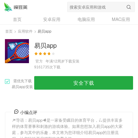
首页
安卓应用
电脑应用
MAC应用
资讯
专题
设计奖
创意应用
首页
>
应用软件
>
易贝app
问答
易贝app
官方
年满12周岁
下载安装
次下载
9161735
需优先下载
安全下载
易贝app安装
小编点评
🎆导语：
易贝app
🥩是一家备受瞩目的体育平台，🛴提供丰富多
样的体育赛事和刺激的游戏体验。如果您想加入
易贝app
的大家
庭，参与其中的乐趣，本文将为您详细介绍
易贝app
的注册流