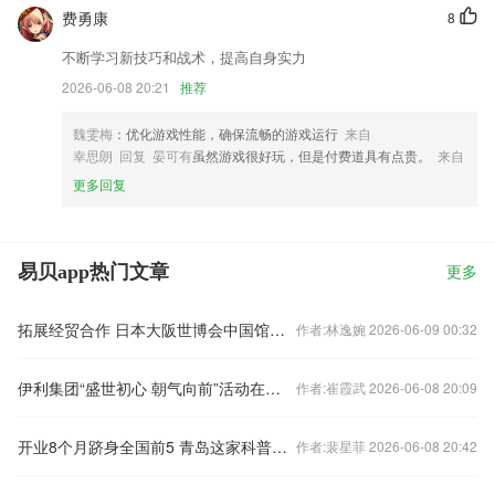
费勇康
8
不断学习新技巧和战术，提高自身实力
2026-06-08 20:21
推荐
魏雯梅
：优化游戏性能，确保流畅的游戏运行
来自
幸思朗 回复 晏可有
虽然游戏很好玩，但是付费道具有点贵。
来自
更多回复
易贝app热门文章
更多
拓展经贸合作 日本大阪世博会中国馆河北活动周开幕
作者:林逸婉 2026-06-09 00:32
伊利集团“盛世初心 朝气向前”活动在沪启动
作者:崔霞武 2026-06-08 20:09
开业8个月跻身全国前5 青岛这家科普基地彻底火了
作者:裴星菲 2026-06-08 20:42