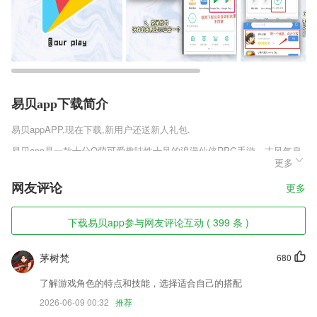
易贝app下载简介
易贝app
APP,现在下载,新用户还送新人礼包.
易贝app是一款十分Q萌可爱趣味性十足的浪漫仙侠RPG手游，古风气息
更多
十足的游戏画面，各种可爱Q萌形象的仙侠职业角色，玩家可以尽情的选
择，各种与众不同的修仙对战玩法，浪漫的仙侣情缘系统，在仙萌九天手
网友评论
更多
游这里将会邂逅到自己的爱人，一起挑战夫妻双修仙侠副本，获得游戏的
资源。
下载易贝app参与网友评论互动 ( 399 条 )
易贝app软件特色
1,100多种写字练习
茅树梵
680
2,多元化学习书法、国画、国学
了解游戏角色的特点和技能，选择适合自己的搭配
3,玩转普通话学习社区，与广大普通话学友们一起交流普通话学习考试经
2026-06-09 00:32
推荐
验，更有趣玩配音、美文朗读等多个普通话圈子话题等你来解锁。