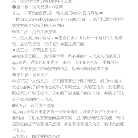
程，让您轻松开启精彩的体育之旅。
🌑第一步：访问易贝app官网
首先，打开您的浏览器，输入
易贝app
的官方网址🚛
（https://www.shugege.com/777699.html）。您可以通过搜索引
擎搜索或直接输入网址来访问。
📸第二步：点击注册按钮
一旦进入
易贝app
官网，🚟您会在页面上找到一个醒目的注册按
钮。点击该按钮，您将被引导至注册页面。
🌲第三步：填写注册信息
🚂在注册页面上，您需要填写一些必要的个人信息来创建
易贝
app
账户。通常包括用户名、密码、电子邮件地址、手机号码
等。请务必提供准确完整的信息，以确保顺利完成注册。
🎭第四步：验证账户
㊗填写完个人信息后，您可能需要进行账户验证。
易贝app
会向
您提供的电子邮件地址或手机号码发送一条验证信息，您需要按
照提示进行验证操作。这有助于确保账户的安全性，并防止不法
分子滥用您的个人信息。
🛢第五步：设置安全选项
易贝app
通常要求您设置一些安全选项，以增强账户的安全性。
🈚例如，可以设置安全问题和答案，启用两步验证等功能。请根
据系统的提示设置相关选项，并妥善保管相关信息，确保您的账
户安全。
🐊第六步：阅读并同意条款