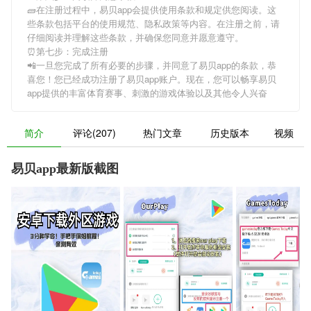
🧱在注册过程中，
易贝app
会提供使用条款和规定供您阅读。这
些条款包括平台的使用规范、隐私政策等内容。在注册之前，请
仔细阅读并理解这些条款，并确保您同意并愿意遵守。
⏰第七步：完成注册
📲一旦您完成了所有必要的步骤，并同意了
易贝app
的条款，恭
喜您！您已经成功注册了易贝app账户。现在，您可以畅享
易贝
app
提供的丰富体育赛事、刺激的游戏体验以及其他令人兴奋
简介
评论(207)
热门文章
历史版本
视频
易贝app最新版截图