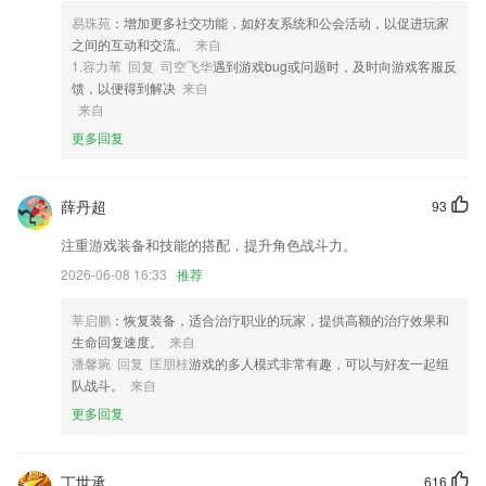
4,支持在视频通话界面开启/关闭摄像头、麦克风。
易珠苑
：增加更多社交功能，如好友系统和公会活动，以促进玩家
之间的互动和交流。
来自
5,一键取证取得的电子证据可在法律诉讼、法律纠纷、调解仲裁中被可信
1.容力苇 回复 司空飞华
遇到游戏bug或问题时，及时向游戏客服反
采纳，帮助您有效维权。
馈，以便得到解决
来自
6,操作简单，可以随时使用，完成工作，让自己的工作服务更到位。
来自
更多回复
易贝app软件优势
1.定期精选文章/考前备考专题/纸条严选好课，帮你更系统、全面地提升
自己。
薛丹超
93
2.设置最新志愿填报系统，方便你填报志愿信息；
注重游戏装备和技能的搭配，提升角色战斗力。
3.每周一个新故事、2265宝宝不腻烦。新的故事新的体验，新的学习，新
2026-06-08 16:33
推荐
的成长，每周呈送
莘启鹏
：恢复装备，适合治疗职业的玩家，提供高额的治疗效果和
4.让更多孩子和家庭足不出户，即可享受优质的教育资源和学习体验。
生命回复速度。
来自
5.除了课程,辅助分级阅读系统、听力资料,提供孩子课后的全方位学习辅
潘馨琬 回复 匡朋桂
游戏的多人模式非常有趣，可以与好友一起组
导,帮助听说读写全面发展.听说读写全面发展.
队战斗。
来自
6.提供错题收藏，让你在复习过程中彻底解决各类错题。
更多回复
易贝app更新了什么?
待办页面新增拖动功能
丁世承
616