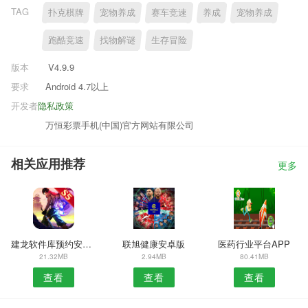
TAG
扑克棋牌
宠物养成
赛车竞速
养成
宠物养成
跑酷竞速
找物解谜
生存冒险
版本
V4.9.9
要求
Android 4.7以上
开发者
隐私政策
万恒彩票手机(中国)官方网站有限公司
相关应用推荐
更多
建龙软件库预约安卓版
联旭健康安卓版
医药行业平台APP
21.32MB
2.94MB
80.41MB
查看
查看
查看