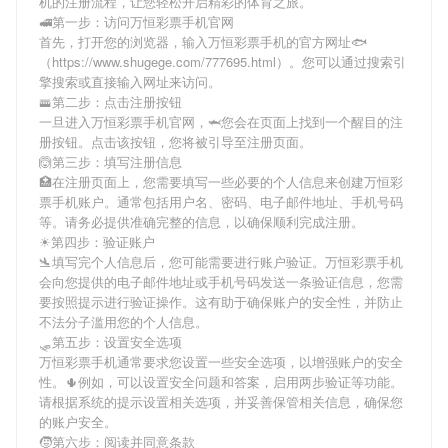
机
的注册流程，让您轻松开启精彩的体育之旅。
🚅第一步：访问万恒彩票手机官网
首先，打开您的浏览器，输入
万恒彩票手机
的官方网址🐟
（https://www.shugege.com/777695.html）。您可以通过搜索引
擎搜索或直接输入网址来访问。
🚟第二步：点击注册按钮
一旦进入
万恒彩票手机
官网，🦈您会在页面上找到一个醒目的注
册按钮。点击该按钮，您将被引导至注册页面。
🙆第三步：填写注册信息
🏥在注册页面上，您需要填写一些必要的个人信息来创建
万恒彩
票手机
账户。通常包括用户名、密码、电子邮件地址、手机号码
等。请务必提供准确完整的信息，以确保顺利完成注册。
☀第四步：验证账户
🛬填写完个人信息后，您可能需要进行账户验证。
万恒彩票手机
会向您提供的电子邮件地址或手机号码发送一条验证信息，您需
要按照提示进行验证操作。这有助于确保账户的安全性，并防止
不法分子滥用您的个人信息。
🛷第五步：设置安全选项
万恒彩票手机
通常要求您设置一些安全选项，以增强账户的安全
性。🌵例如，可以设置安全问题和答案，启用两步验证等功能。
请根据系统的提示设置相关选项，并妥善保管相关信息，确保您
的账户安全。
🧒第六步：阅读并同意条款