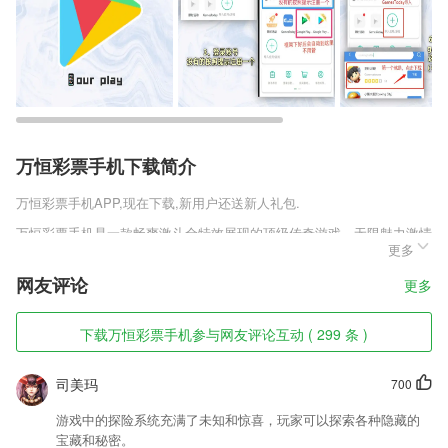
万恒彩票手机下载简介
万恒彩票手机
APP,现在下载,新用户还送新人礼包.
万恒彩票手机是一款畅爽激斗全特效展现的顶级传奇游戏，无限魅力激情
更多
绽放，大量礼包免费发放，为玩家们带来爱不释手的奇幻体验，还有各种
的奇妙体验，以及战斗武力值设定，激活码礼包打开直升战斗力，获得超
网友评论
更多
强的属性加成。
万恒彩票手机软件特色
下载万恒彩票手机参与网友评论互动 ( 299 条 )
1,根据客户需求,准备相应的年度技术推荐和开发项目
司美玛
700
2,为你提供了非常贴心的学车服务，让你能够快速的拿到驾照。
3,高级函数 (Sin,Cos,Ln,X!, ^, √,…)
游戏中的探险系统充满了未知和惊喜，玩家可以探索各种隐藏的
宝藏和秘密。