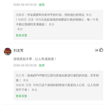
4,RunCamAPP适用设备
2026-06-09 00:32
推荐
5,全新设备分享功能，一键扫码，让家人朋友与您同乐
6,企业：汇集全国的企业信息
倪薇容
：学会观察和分析对手的行动，找到他们的弱点
来自
1.邹林安 回复 溥伟振
这款游戏的地图设计真的很精心，每一个关
万恒彩票手机软件优势
卡都让我感到充满挑战！
来自
来自
1.海量题库。拥有强大的题库宝藏，各类偏难怪题秒拍即得答案，比小猿
搜题更有针对性。
更多回复
2.学习一看就会，一考就错？
3.所有的专业知识都有详细的分析和讲解，方便用户学习。
刘龙莺
36
4.考试计划个数记录查看
游戏奖励丰厚，让人有成就感！
5.可以在平台上进行签到，还可以提前规划教学计划。
2026-06-09 00:30
推荐
6.携手名师，打造精品课程。
邱之霄
：游戏的PVP模式让我与其他玩家进行激烈的对战，非常刺
万恒彩票手机更新了什么?
激！
来自
包枝彪 回复 庾枫思
这个游戏的剧情设计真是扣人心弦，让人玩得
下载并安装配套应用程序。新应用程序图标。
停不下来！
来自
新增图片压缩功能
更多回复
新增“职业性格测评”模块；