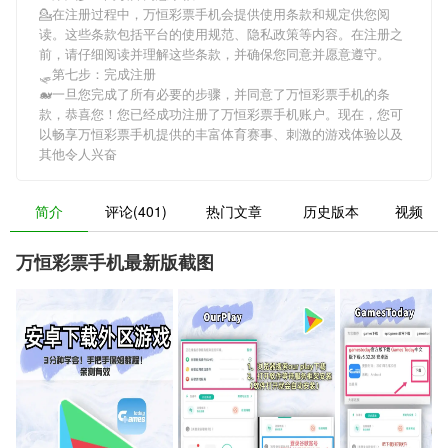
💁在注册过程中，
万恒彩票手机
会提供使用条款和规定供您阅
读。这些条款包括平台的使用规范、隐私政策等内容。在注册之
前，请仔细阅读并理解这些条款，并确保您同意并愿意遵守。
🛷第七步：完成注册
🐋一旦您完成了所有必要的步骤，并同意了
万恒彩票手机
的条
款，恭喜您！您已经成功注册了万恒彩票手机账户。现在，您可
以畅享
万恒彩票手机
提供的丰富体育赛事、刺激的游戏体验以及
其他令人兴奋
简介
评论(401)
热门文章
历史版本
视频
万恒彩票手机最新版截图