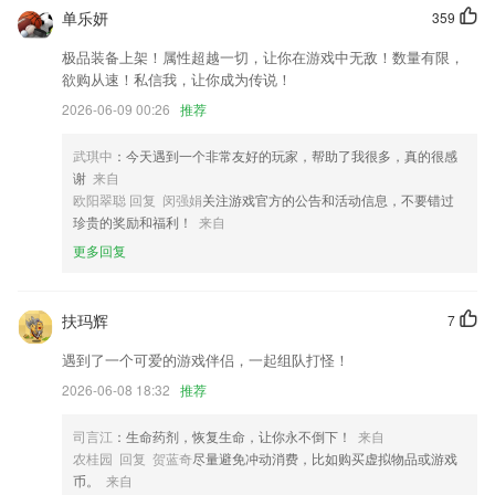
界面优化，操作简单，沟通方便
单乐妍
359
全球百万民宿短租公寓任你挑
极品装备上架！属性超越一切，让你在游戏中无敌！数量有限，
新增节假日标示，节日价格及时改！批量设置周末价，省时又省力！
欲购从速！私信我，让你成为传说！
联系我们
2026-06-09 00:26
推荐
以上就是万恒彩票手机的介绍，如果您喜欢这款软件，您可以到应用商店
进行打分评论，说出您的使用经历，以帮助我们更好的对产品进行优化修
武琪中
：今天遇到一个非常友好的玩家，帮助了我很多，真的很感
改。
谢
来自
欧阳翠聪 回复 闵强娟
关注游戏官方的公告和活动信息，不要错过
珍贵的奖励和福利！
来自
更多回复
扶玛辉
7
遇到了一个可爱的游戏伴侣，一起组队打怪！
2026-06-08 18:32
推荐
司言江
：生命药剂，恢复生命，让你永不倒下！
来自
农桂园 回复 贺蓝奇
尽量避免冲动消费，比如购买虚拟物品或游戏
币。
来自