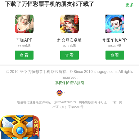
下载了万恒彩票手机的朋友都下载了
更多
车咖APP
约会网安卓版
华阳车检APP
66.69MB
97.31MB
59.39MB
查看
查看
查看
© 2010 至今 万恒彩票手机 版权所有。© Since 2010 shugege.com. All rights
reserved.
版权保护投诉指引
・
增值电信业务经营许可证：京B2-201797163
网络出版服务许可证：（署）网
出证（京）字第2799号