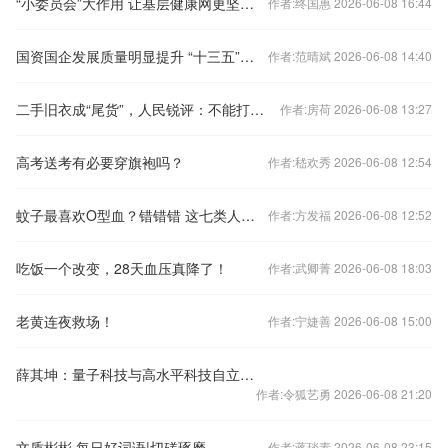
“小委员会”大作用 让基层健康网更坚韧有力
作者:终国惠 2026-06-08 16:44
国资国企发展质量明显提升 “十三五”末资产总额超二百一十八万亿元
作者:范晴斌 2026-06-08 14:40
二手旧衣成“尾货”，人民锐评：不能打着循环经济的旗号做“黑心生意”
作者:房荷 2026-06-08 13:27
高考送考有必要穿旗袍吗？
作者:嵇欢秀 2026-06-08 12:54
蚊子最喜欢O型血？错错错 这七类人在它们眼里才是“真香”
作者:方发福 2026-06-08 12:52
吃饭一个改变，28天血压真降了！
作者:武卿菁 2026-06-08 18:03
老黄连夜救场！
作者:宁婕善 2026-06-08 15:00
薛其坤：量子科技与高水平科技自立自强
作者:令狐艺勇 2026-06-08 21:20
文质彬彬·每日好词语|切磋琢磨
作者:蒋琰素 2026-06-08 23:15