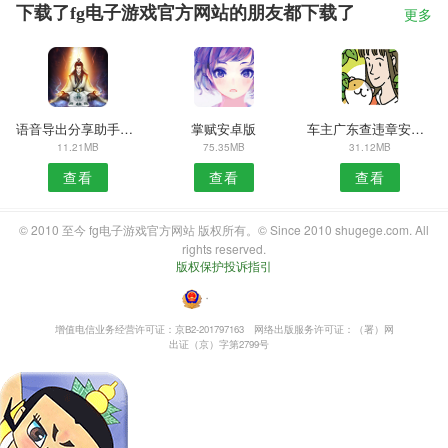
下载了fg电子游戏官方网站的朋友都下载了
更多
语音导出分享助手APP
掌赋安卓版
车主广东查违章安卓版
11.21MB
75.35MB
31.12MB
查看
查看
查看
© 2010 至今 fg电子游戏官方网站 版权所有。© Since 2010 shugege.com. All
rights reserved.
版权保护投诉指引
・
增值电信业务经营许可证：京B2-201797163
网络出版服务许可证：（署）网
出证（京）字第2799号