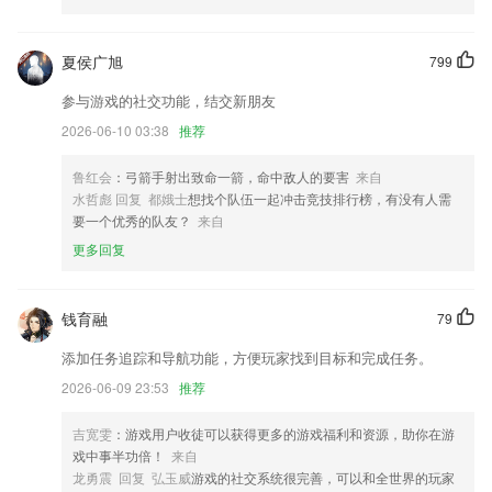
新式的 MSwitch
修复 APK 注入日志记录功能存在的一些问题
夏侯广旭
799
修复安卓10上传图片和视频失败的问题
参与游戏的社交功能，结交新朋友
优化了拍拍功能
2026-06-10 03:38
推荐
优化设备巡查ui页面
鲁红会
：弓箭手射出致命一箭，命中敌人的要害
来自
联系我们
水哲彪 回复 都娥士
想找个队伍一起冲击竞技排行榜，有没有人需
以上就是fg电子游戏官方网站的介绍，如果您喜欢这款软件，您可以到应
要一个优秀的队友？
来自
用商店进行打分评论，说出您的使用经历，以帮助我们更好的对产品进行
更多回复
优化修改。
钱育融
79
添加任务追踪和导航功能，方便玩家找到目标和完成任务。
2026-06-09 23:53
推荐
吉宽雯
：游戏用户收徒可以获得更多的游戏福利和资源，助你在游
戏中事半功倍！
来自
龙勇震 回复 弘玉威
游戏的社交系统很完善，可以和全世界的玩家