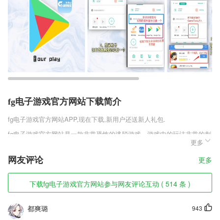
fg电子游戏官方网站下载简介
fg电子游戏官方网站
APP,现在下载,新用户还送新人礼包.
fg电子游戏官方网站是一款非常恐怖的逃脱游戏，游戏中的玩法非常的刺
更多
激，这里有一个非常奇怪的黄衣女孩，它的表情眼神都不一样，你需要跟
随着这个女孩观察她有什么异样，跟随的过程需要时刻保持警惕性，避免
网友评论
更多
出现任何意外，游戏的过程非常有趣。
fg电子游戏官方网站软件特色
下载fg电子游戏官方网站参与网友评论互动 ( 514 条 )
1,2021年新题库,真题模拟题库,是您备战驾照理论考试的实用教科书
都爽璐
943
2,各种滤镜丰富多样，让您的照片瞬间闪耀。