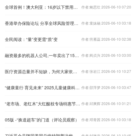
全球首例！澳大利亚：16岁以下禁用社媒
作者:鲍思壮 2026-06-10 07:20
香港举办保险论坛 分享全球风险管理中心优势
作者:童妹融 2026-06-10 03:18
全民阅读：“量”变更需“质”变
作者:劳雁蕊 2026-06-10 02:38
融资最多的机器人公司,一年卖出了150台
作者:阎贞兴 2026-06-10 03:00
医疗资源总量并不短缺，为何大家依旧扎堆头部医院？
作者:张岩江 2026-06-10 10:27
“健康童行·育见未来” 2025儿童健康科普行动在京启动
作者:邵萍梦 2026-06-10 03:47
“老市场、老红木”大红酸枝专场特惠节活动即将盛大开启
作者:邱爽辉 2026-06-10 01:21
05版 -“换道超车”的门道（评论员观察）
作者:邓青茜 2026-06-10 03:18
习近平会见随同美国总统特朗普访华的美国企业家
作者:封琳浩 2026-06-10 10:45