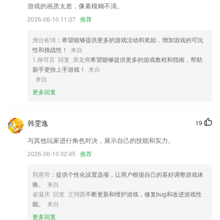
3,【离线缓存】公交车上看到爽，感觉自己萌萌哒。
游戏的画质太差，像素模糊不清。
2026-06-10 11:37
推荐
4,01倍至8倍变速，视频节奏由你掌控。
5,相册
澹台彬琦
：希望能够提供更多的游戏活动和奖励，增加游戏的可玩
6,支持通知信息的发布服务。
性和挑战性！
来自
1.禄苛言 回复 庾龙爽
希望能够提供更多的游戏教程和指南，帮助
fg电子游戏官方网站软件优势
新手更快上手游戏！
来自
来自
1.早检测论文查重系统平台上汇聚了很多的资源，只要有相似度高的，就
会多检测几遍，中英文的都要检测
更多回复
2.初级经济师，初级经济师考试，初级经济师真题，初级经济师考试真
题，初级经济师试题，初级经济师考试试题初级经济师考试题库，准题库
韩雯逸
19
等
与其他玩家进行角色对决，展示自己的技能和实力。
3.培养学习能力，为学员提供个性化的学习规划
2026-06-10 02:45
推荐
4.完全基于微信打造、无需下载app、一分钟创建纯h5设计、免费
5.提供多样式的教学方式，提高学生的兴趣
荆惠苛
：提供个性化设置选项，让用户根据自己的喜好调整游戏体
验。
来自
6.了非常优质的视频教学服务，用户可以在这里查看自己的学习课程
崔凝庆 回复 王翔茜
不断更新和维护游戏，修复bug和改进游戏性
fg电子游戏官方网站更新了什么?
能。
来自
更多回复
优化 APKS 转 APK 功能