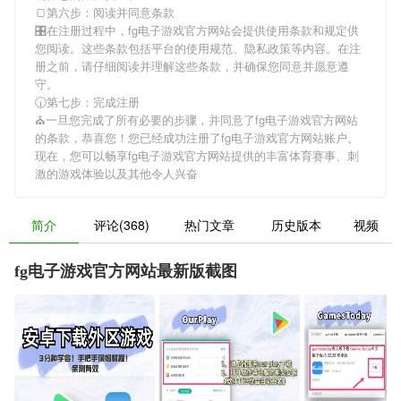
🍞第六步：阅读并同意条款
🎛在注册过程中，
fg电子游戏官方网站
会提供使用条款和规定供
您阅读。这些条款包括平台的使用规范、隐私政策等内容。在注
册之前，请仔细阅读并理解这些条款，并确保您同意并愿意遵
守。
🕡第七步：完成注册
⛪一旦您完成了所有必要的步骤，并同意了
fg电子游戏官方网站
的条款，恭喜您！您已经成功注册了fg电子游戏官方网站账户。
现在，您可以畅享
fg电子游戏官方网站
提供的丰富体育赛事、刺
激的游戏体验以及其他令人兴奋
简介
评论(368)
热门文章
历史版本
视频
fg电子游戏官方网站最新版截图