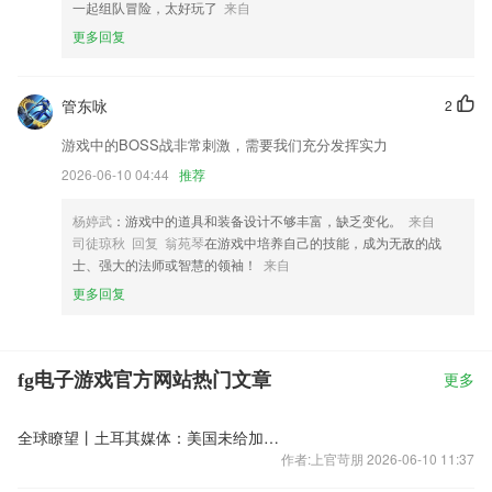
一起组队冒险，太好玩了
来自
更多回复
管东咏
2
游戏中的BOSS战非常刺激，需要我们充分发挥实力
2026-06-10 04:44
推荐
杨婷武
：游戏中的道具和装备设计不够丰富，缺乏变化。
来自
司徒琼秋 回复 翁苑琴
在游戏中培养自己的技能，成为无敌的战
士、强大的法师或智慧的领袖！
来自
更多回复
fg电子游戏官方网站热门文章
更多
全球瞭望丨土耳其媒体：美国未给加沙民众带来任何有意义的救济
作者:上官苛朋 2026-06-10 11:37