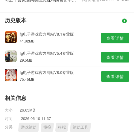
历史版本
fg电子游戏官方网站V8.1专业版
查看详情
41.82MB
fg电子游戏官方网站V5.4专业版
查看详情
29.5MB
fg电子游戏官方网站V8.0专业版
查看详情
75.45MB
相关信息
大小
26.63MB
时间
2026-06-10 11:37
分类
游戏辅助
模拟
模拟
辅助工具