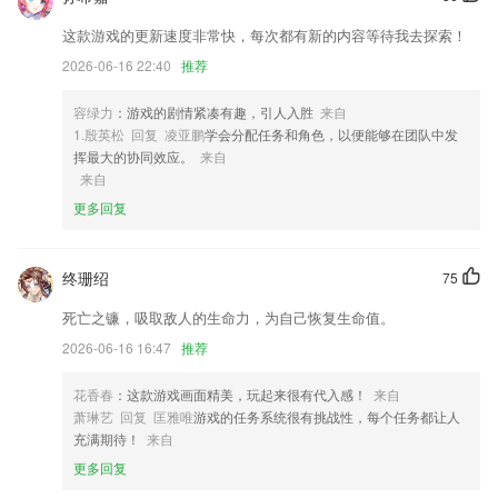
2,界面采用极简风格设计，操作简单快捷
这款游戏的更新速度非常快，每次都有新的内容等待我去探索！
3,特征、心情、肖像、天气、地点、时间、食物等七大类，100多个水印
2026-06-16 22:40
推荐
4,同反义词：提供词语通同义词反义词查询，语文作业好帮手；
容绿力
：游戏的剧情紧凑有趣，引人入胜
来自
5,海量的资讯内容的聚合，为用户带去了全面的阅读体验；
1.殷英松 回复 凌亚鹏
学会分配任务和角色，以便能够在团队中发
6,整合资源,提升门店效率
挥最大的协同效应。
来自
来自
下载9号彩票手机版安装软件优势
更多回复
1.·在线上传题目，互动学习，作业难题都不是问题
2.益诚网校app中所有的课程目录都非常详细，可以让用户对课程的内容
终珊绍
75
信息有一个初步的了解，然后决定是否学习整个课程
死亡之镰，吸取敌人的生命力，为自己恢复生命值。
3.可促进亲子间的交流与感情发展，为孩子的成长打下良好的基础
2026-06-16 16:47
推荐
4.·精选阅读真题材料，直击阅读失分短板
5.随时随地进行信息咨询、事务处理、文件处理，提高教职员工工作效
花香春
：这款游戏画面精美，玩起来很有代入感！
来自
率，方便师生校园生活
萧琳艺 回复 匡雅唯
游戏的任务系统很有挑战性，每个任务都让人
充满期待！
来自
6.在线考试，这里有着海量考试题库可以随时模拟各种技能的真实考试
更多回复
下载9号彩票手机版安装更新了什么?