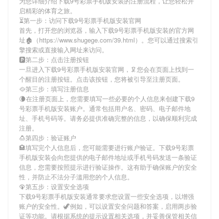
为您详细介绍
下载9号彩票手机版安装
的注册流程，让您轻松开
启精彩的体育之旅。
⏳第一步：访问下载9号彩票手机版安装官网
首先，打开您的浏览器，输入
下载9号彩票手机版安装
的官方网
址🏚（https://www.shugege.com/39.html）。您可以通过搜索引
擎搜索或直接输入网址来访问。
🅿第二步：点击注册按钮
一旦进入
下载9号彩票手机版安装
官网，🦑您会在页面上找到一
个醒目的注册按钮。点击该按钮，您将被引导至注册页面。
🥘第三步：填写注册信息
🌘在注册页面上，您需要填写一些必要的个人信息来创建
下载9
号彩票手机版安装
账户。通常包括用户名、密码、电子邮件地
址、手机号码等。请务必提供准确完整的信息，以确保顺利完成
注册。
🍮第四步：验证账户
🏩填写完个人信息后，您可能需要进行账户验证。
下载9号彩票
手机版安装
会向您提供的电子邮件地址或手机号码发送一条验证
信息，您需要按照提示进行验证操作。这有助于确保账户的安全
性，并防止不法分子滥用您的个人信息。
🦚第五步：设置安全选项
下载9号彩票手机版安装
通常要求您设置一些安全选项，以增强
账户的安全性。🦖例如，可以设置安全问题和答案，启用两步验
证等功能。请根据系统的提示设置相关选项，并妥善保管相关信