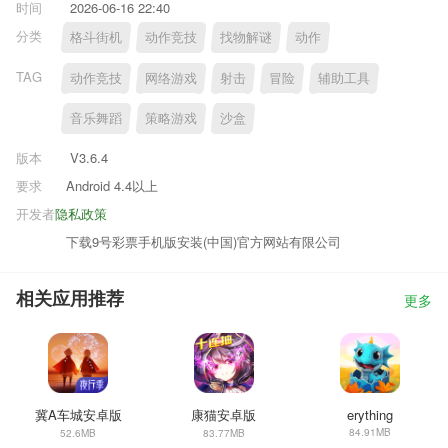
时间
2026-06-16 22:40
分类
格斗街机
动作竞技
找物解谜
动作
TAG
动作竞技
网络游戏
射击
冒险
辅助工具
音乐舞蹈
策略游戏
沙盒
版本
V3.6.4
要求
Android 4.4以上
开发者
隐私政策
下载9号彩票手机版安装(中国)官方网站有限公司
相关应用推荐
更多
冀A车城安卓版
康猫安卓版
erything
84.91MB
52.6MB
83.77MB