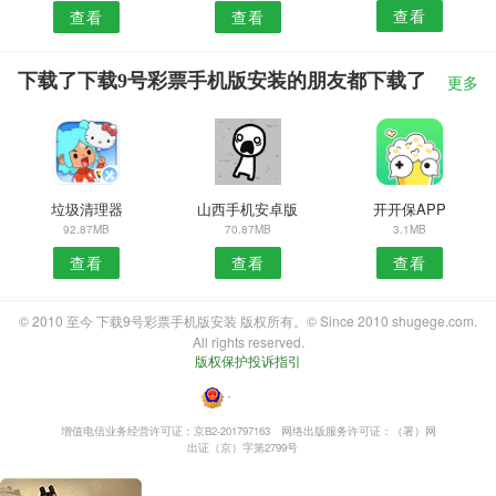
查看
查看
查看
下载了下载9号彩票手机版安装的朋友都下载了
更多
垃圾清理器
山西手机安卓版
开开保APP
92.87MB
70.87MB
3.1MB
查看
查看
查看
© 2010 至今 下载9号彩票手机版安装 版权所有。© Since 2010 shugege.com.
All rights reserved.
版权保护投诉指引
・
增值电信业务经营许可证：京B2-201797163
网络出版服务许可证：（署）网
出证（京）字第2799号