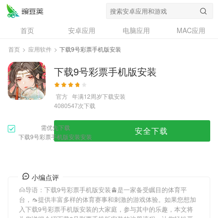
首页
安卓应用
电脑应用
MAC应用
资讯
专题
设计奖
创意应用
首页
>
应用软件
>
下载9号彩票手机版安装
问答
下载9号彩票手机版安装
官方
年满12周岁
下载安装
次下载
4080547
需优先下载
安全下载
下载9号彩票手机版安装安装
小编点评
🙍导语：
下载9号彩票手机版安装
🚊是一家备受瞩目的体育平
台，🦟提供丰富多样的体育赛事和刺激的游戏体验。如果您想加
入
下载9号彩票手机版安装
的大家庭，参与其中的乐趣，本文将