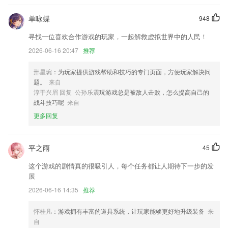
优化个人中心页面刷新规则。
单咏蝶
948
单据历史多列数据查询优化；
寻找一位喜欢合作游戏的玩家，一起解救虚拟世界中的人民！
新式的 MSwitch
2026-06-16 20:47
推荐
增加了用户官方互动
增加java内容
邢星琬
：为玩家提供游戏帮助和技巧的专门页面，方便玩家解决问
题。
来自
到账账单查询；
淳于兴眉 回复 公孙乐震
玩游戏总是被敌人击败，怎么提高自己的
联系我们
战斗技巧呢
来自
以上就是下载9号彩票手机版安装的介绍，如果您喜欢这款软件，您可以
更多回复
到应用商店进行打分评论，说出您的使用经历，以帮助我们更好的对产品
进行优化修改。
平之雨
45
这个游戏的剧情真的很吸引人，每个任务都让人期待下一步的发
展
2026-06-16 14:35
推荐
怀桂凡
：游戏拥有丰富的道具系统，让玩家能够更好地升级装备
来
自