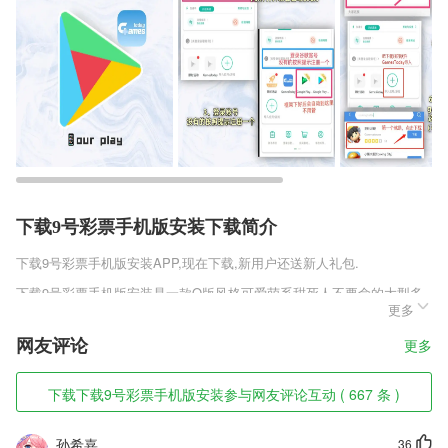
下载9号彩票手机版安装下载简介
下载9号彩票手机版安装
APP,现在下载,新用户还送新人礼包.
下载9号彩票手机版安装是一款Q版风格可爱萌系甜死人不要命的大型多
更多
人在线卖萌MMORPG战斗玄幻手游。在这如痴如醉的梦幻世界中，玩家
们纷纷化身为可爱的Q版大侠，手握神兵征战于战场之上。面对前所未见
网友评论
更多
的恐怖敌人应用上阵。喜欢这类游戏的小伙伴赶快下载体验吧。
下载9号彩票手机版安装软件特色
下载下载9号彩票手机版安装参与网友评论互动 ( 667 条 )
1,真实车主、实名注册，零风险拓展人脉圈，与虚假信息、无良广告说拜
拜！
孙希嘉
36