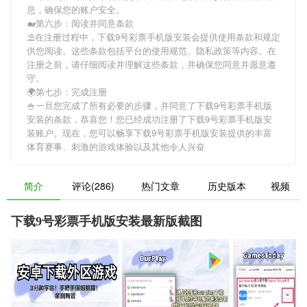
息，确保您的账户安全。
🐋第六步：阅读并同意条款
⛱在注册过程中，
下载9号彩票手机版安装
会提供使用条款和规定
供您阅读。这些条款包括平台的使用规范、隐私政策等内容。在
注册之前，请仔细阅读并理解这些条款，并确保您同意并愿意遵
守。
🌍第七步：完成注册
🍚一旦您完成了所有必要的步骤，并同意了
下载9号彩票手机版
安装
的条款，恭喜您！您已经成功注册了下载9号彩票手机版安
装账户。现在，您可以畅享
下载9号彩票手机版安装
提供的丰富
体育赛事、刺激的游戏体验以及其他令人兴奋
简介
评论(286)
热门文章
历史版本
视频
下载9号彩票手机版安装最新版截图