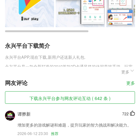
永兴平台下载简介
永兴平台
APP,现在下载,新用户还送新人礼包.
永兴平台是一款全新打造的2019首款3D卡通风格的休闲竞技手游，玩家
更多
作为草原上的猎人，需要与各种野兽斗智斗勇，通过灵活的操作躲避野
兽，将野兽赶进陷阱，诱惑追捕的野兽掉落陷阱，捕获的野兽越多，猎人
网友评论
更多
的能力也会不断提升，玩家之间也会有激烈的争夺战斗哦。
永兴平台软件特色
下载永兴平台参与网友评论互动 ( 642 条 )
1,了解不同的选择操作更快捷，针对不同的决定可以更快的了解和查看。
谭骅新
722
2,支持随时随地查看电瓶车位置
3,协同供应链管理，一套系统能连接多平台、多供应商，多分销商；
增加更多的游戏解谜和难题，提升玩家的智力挑战和解决能力。
2026-06-12 23:30
推荐
4,根据人类科学发展规律，定位不同阶段2265儿童的发展主题。