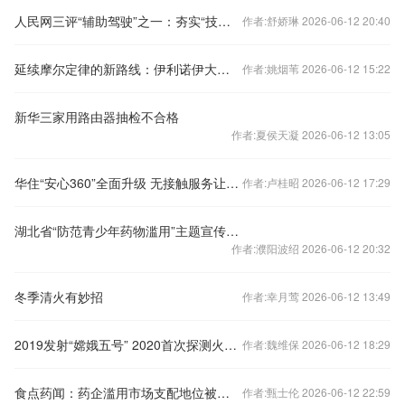
人民网三评“辅助驾驶”之一：夯实“技术底座”驶向美好未来
作者:舒娇琳 2026-06-12 20:40
延续摩尔定律的新路线：伊利诺伊大学团队突破芯片3D堆叠极限
作者:姚烟苇 2026-06-12 15:22
新华三家用路由器抽检不合格
作者:夏侯天凝 2026-06-12 13:05
华住“安心360”全面升级 无接触服务让宾客安心过年
作者:卢桂昭 2026-06-12 17:29
湖北省“防范青少年药物滥用”主题宣传活动在黄冈启动
作者:濮阳波绍 2026-06-12 20:32
冬季清火有妙招
作者:幸月莺 2026-06-12 13:49
2019发射“嫦娥五号” 2020首次探测火星 看中国航天这一波神操作！
作者:魏维保 2026-06-12 18:29
食点药闻：药企滥用市场支配地位被罚1亿受关注
作者:甄士伦 2026-06-12 22:59