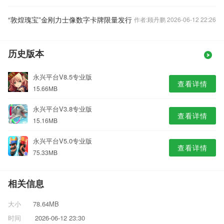
“敦煌瑰宝”金刚力士像数字卡牌限量发行
作者:顾丹鹏 2026-06-12 22:26
历史版本
永兴平台V8.5专业版
查看详情
15.66MB
永兴平台V3.8专业版
查看详情
15.16MB
永兴平台V5.0专业版
查看详情
75.33MB
相关信息
大小
78.64MB
时间
2026-06-12 23:30