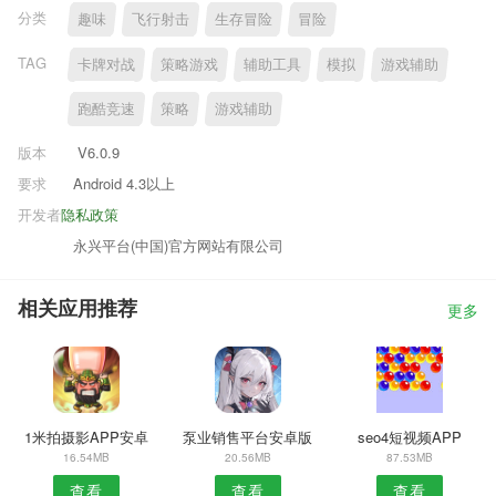
分类
趣味
飞行射击
生存冒险
冒险
TAG
卡牌对战
策略游戏
辅助工具
模拟
游戏辅助
跑酷竞速
策略
游戏辅助
版本
V6.0.9
要求
Android 4.3以上
开发者
隐私政策
永兴平台(中国)官方网站有限公司
相关应用推荐
更多
1米拍摄影APP安卓
泵业销售平台安卓版
seo4短视频APP
16.54MB
20.56MB
87.53MB
查看
查看
查看