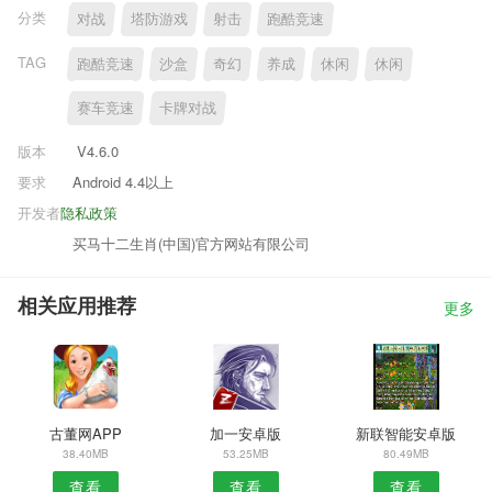
分类
对战
塔防游戏
射击
跑酷竞速
TAG
跑酷竞速
沙盒
奇幻
养成
休闲
休闲
赛车竞速
卡牌对战
版本
V4.6.0
要求
Android 4.4以上
开发者
隐私政策
买马十二生肖(中国)官方网站有限公司
相关应用推荐
更多
古董网APP
加一安卓版
新联智能安卓版
38.40MB
53.25MB
80.49MB
查看
查看
查看