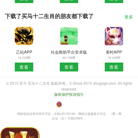
下载了买马十二生肖的朋友都下载了
更多
乙站APP
社会救助平台安卓版
美时APP
16.20MB
95.76MB
76.48MB
查看
查看
查看
© 2010 至今 买马十二生肖 版权所有。© Since 2010 shugege.com. All rights
reserved.
版权保护投诉指引
・
增值电信业务经营许可证：京B2-201797163
网络出版服务许可证：（署）网
出证（京）字第2799号