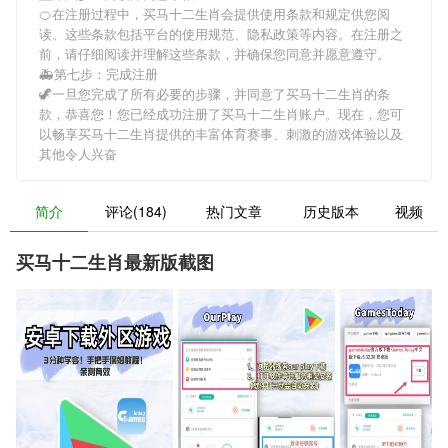
🍊在注册过程中，
买马十二生肖
会提供使用条款和规定供您阅
读。这些条款包括平台的使用规范、隐私政策等内容。在注册之
前，请仔细阅读并理解这些条款，并确保您同意并愿意遵守。
🚑第七步：完成注册
🦖一旦您完成了所有必要的步骤，并同意了
买马十二生肖
的条
款，恭喜您！您已经成功注册了买马十二生肖账户。现在，您可
以畅享
买马十二生肖
提供的丰富体育赛事、刺激的游戏体验以及
其他令人兴奋
简介
评论(184)
热门文章
历史版本
视频
买马十二生肖最新版截图