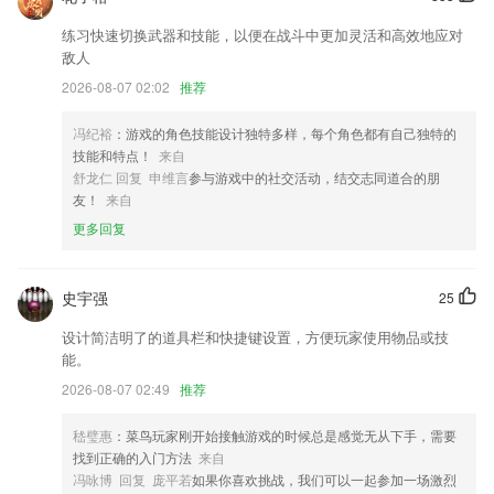
通过信息技术与会员服务深度融合，将传统线下的孤立会员服务有机联系
练习快速切换武器和技能，以便在战斗中更加灵活和高效地应对
起来
敌人
优化部分布局展示效果；
2026-08-07 02:02
推荐
优化了标会模式，现在可以创建有限垫付模式的会了
冯纪裕
：游戏的角色技能设计独特多样，每个角色都有自己独特的
文字打散：输入一句话然后打散它，一个字一个字排，哎，就是玩儿。
技能和特点！
来自
以上就是爱游戏·全站的介绍，如果您喜欢这款软件，您可以到应用商店
舒龙仁 回复 申维言
参与游戏中的社交活动，结交志同道合的朋
进行打分评论，说出您的使用经历，以帮助我们更好的对产品进行优化修
友！
来自
改。
更多回复
全面优化电子书阅读器，阅读体验更佳。
联系我们
史宇强
25
以上就是买马十二生肖的介绍，如果您喜欢这款软件，您可以到应用商店
进行打分评论，说出您的使用经历，以帮助我们更好的对产品进行优化修
设计简洁明了的道具栏和快捷键设置，方便玩家使用物品或技
改。
能。
2026-08-07 02:49
推荐
嵇璧惠
：菜鸟玩家刚开始接触游戏的时候总是感觉无从下手，需要
找到正确的入门方法
来自
冯咏博 回复 庞平若
如果你喜欢挑战，我们可以一起参加一场激烈