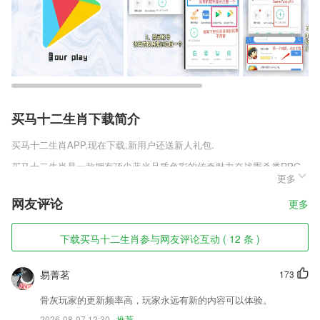
买马十二生肖下载简介
买马十二生肖
APP,现在下载,新用户还送新人礼包.
买马十二生肖是一款拥有顶尖蓝光品质色彩的传奇魅力奋战厮杀类RPG
更多
手机游戏，传奇魔幻色彩的神途世界，魅力激情的沙城传说巅峰故事，即
时pk对决还原更加无双的战斗厮杀，神途传世皇城pk对决续写更加无双
网友评论
更多
的战斗对决与体验，将夜神途免费版v3.3精彩纷呈的王者厮杀对决点燃不
同战斗快感，感兴趣的朋友赶紧来趣趣手游网下载体验吧。
下载买马十二生肖参与网友评论互动 ( 12 条 )
买马十二生肖软件特色
1,【余票查询】随时随地掏出手机瞄余票,潇洒出行就是这么任性
易菁茗
173
2,收藏功能，可以将想自己认为经典的习题进行收藏保存；
骨灰玩家的更新频率高，玩家永远有新的内容可以体验。
3,【词汇每日一背】升本词汇覆盖全面,即学即练活学活用,教你科学记忆,
2026-08-07 12:30
推荐