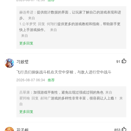
高效背诵
4,手机扫码智能识书，只要使用扫一扫对准纸质书的条纹码即可找到其电
赫连希进
：提供统计数据的界面，让玩家了解自己的游戏表现和进
子资源；
步。
来自
1.公羊梦梵 回复 何翔行
提供更多的游戏教程和指南，帮助新手更
5,社区聊天：让学生与教师通过社区进行交流增进了彼此距离获得更优质
快上手游戏操作。
来自
的学习体验
来自
6,签到记录非常方便，迅速查询到管理的功能
更多回复
买马十二生肖软件优势
1.基于学校官方信息系统的建设，数据准确，信息安全，界面更加美观，
习姣璧
91
使用体验更加流畅
飞行员们操纵战斗机在天空中穿梭，与敌人进行空中战斗
2.实习评价
2026-08-07 06:34
推荐
3.增加了练习设置，可以利用零散的时间放松身心并学习充电。
吕翠康
：加强游戏平衡性，避免出现过强或过弱的角色
来自
4.了解最全的口算学习的便利，你可以轻松的掌握不同的口算知识。
瞿邦翰 回复 郝琦广
游戏的多样性非常丰富，很容易让人上瘾！
来
5.输入需要搜索的题目内容，就可以快速的获得对应的考试试卷
自
6.这里押题都是非常的精准，每次学习都可以得到更多的内容，进步看得
更多回复
见。
买马十二生肖更新了什么?
花子榕
853