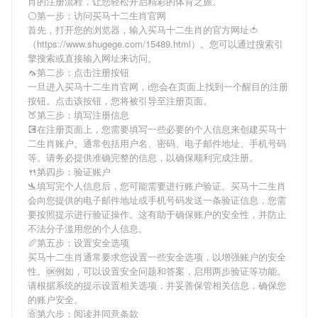
肖
的注册流程，让您轻松开启精彩的体育之旅。
⚪第一步：访问买马十二生肖官网
首先，打开您的浏览器，输入
买马十二生肖
的官方网址🍅
（https://www.shugege.com/15489.html）。您可以通过搜索引
擎搜索或直接输入网址来访问。
🦟第二步：点击注册按钮
一旦进入
买马十二生肖
官网，ℹ您会在页面上找到一个醒目的注册
按钮。点击该按钮，您将被引导至注册页面。
🍑第三步：填写注册信息
💽在注册页面上，您需要填写一些必要的个人信息来创建
买马十
二生肖
账户。通常包括用户名、密码、电子邮件地址、手机号码
等。请务必提供准确完整的信息，以确保顺利完成注册。
🍴第四步：验证账户
🛬填写完个人信息后，您可能需要进行账户验证。
买马十二生肖
会向您提供的电子邮件地址或手机号码发送一条验证信息，您需
要按照提示进行验证操作。这有助于确保账户的安全性，并防止
不法分子滥用您的个人信息。
🥖第五步：设置安全选项
买马十二生肖
通常要求您设置一些安全选项，以增强账户的安全
性。🆗例如，可以设置安全问题和答案，启用两步验证等功能。
请根据系统的提示设置相关选项，并妥善保管相关信息，确保您
的账户安全。
🈴第六步：阅读并同意条款