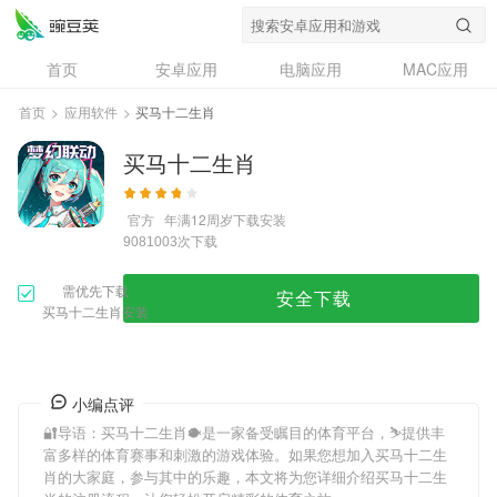
首页
安卓应用
电脑应用
MAC应用
资讯
专题
设计奖
创意应用
首页
>
应用软件
>
买马十二生肖
问答
买马十二生肖
官方
年满12周岁
下载安装
次下载
9081003
需优先下载
安全下载
买马十二生肖安装
小编点评
🔐导语：
买马十二生肖
🐡是一家备受瞩目的体育平台，⛷提供丰
富多样的体育赛事和刺激的游戏体验。如果您想加入
买马十二生
肖
的大家庭，参与其中的乐趣，本文将为您详细介绍
买马十二生