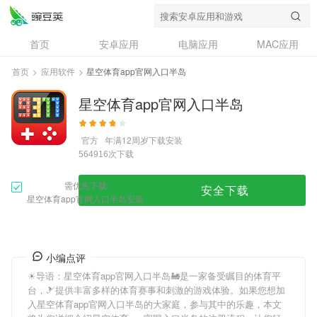
首页
安卓应用
电脑应用
MAC应用
资讯
专题
设计奖
创意应用
首页
>
应用软件
>
星空体育app官网入口半岛
问答
星空体育app官网入口半岛
官方
年满12周岁
下载安装
次下载
564916
需优先下载
安全下载
星空体育app官网入口半岛安装
小编点评
☀导语：
星空体育app官网入口半岛
🚂是一家备受瞩目的体育平
台，🎿提供丰富多样的体育赛事和刺激的游戏体验。如果您想加
入
星空体育app官网入口半岛
的大家庭，参与其中的乐趣，本文