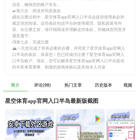
信息，确保您的账户安全。
🚙第六步：阅读并同意条款
📠在注册过程中，
星空体育app官网入口半岛
会提供使用条款和
规定供您阅读。这些条款包括平台的使用规范、隐私政策等内
容。在注册之前，请仔细阅读并理解这些条款，并确保您同意并
愿意遵守。
📺第七步：完成注册
🏔一旦您完成了所有必要的步骤，并同意了
星空体育app官网入
口半岛
的条款，恭喜您！您已经成功注册了星空体育app官网入
口半岛账户。现在，您可以畅享
星空体育app官网入口半岛
提供
的丰富体育赛事、刺激的游戏体验以及其他令人兴奋
简介
评论(98)
热门文章
历史版本
视频
星空体育app官网入口半岛最新版截图