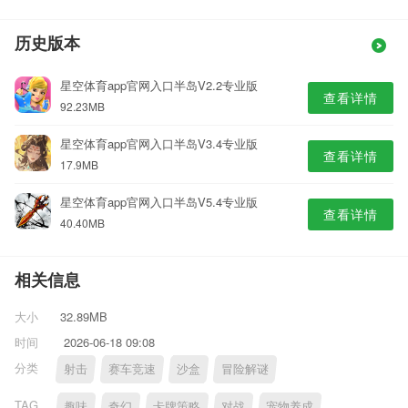
历史版本
星空体育app官网入口半岛V2.2专业版
查看详情
92.23MB
星空体育app官网入口半岛V3.4专业版
查看详情
17.9MB
星空体育app官网入口半岛V5.4专业版
查看详情
40.40MB
相关信息
大小
32.89MB
时间
2026-06-18 09:08
分类
射击
赛车竞速
沙盒
冒险解谜
TAG
趣味
奇幻
卡牌策略
对战
宠物养成