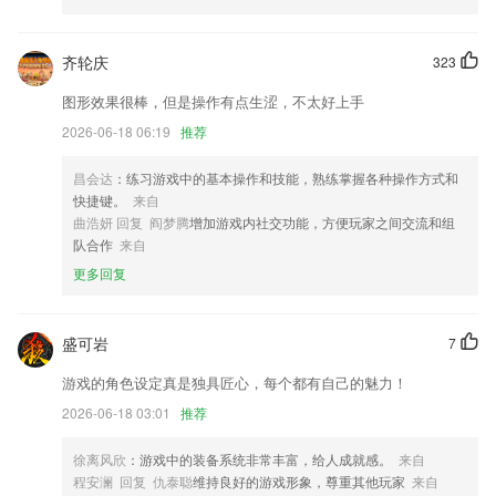
5.考点精讲视频+全套备考资料、题库+讲师为您量身引荐自学复习计
划；
齐轮庆
323
6.每天都有超多优质的培训课程在更新，用户们随时可以选择
图形效果很棒，但是操作有点生涩，不太好上手
星空体育app官网入口半岛更新了什么?
2026-06-18 06:19
推荐
添加会员体系
昌会达
：练习游戏中的基本操作和技能，熟练掌握各种操作方式和
新增「小应用」，更多工具等你体验。
快捷键。
来自
增加素材标记点，快速定位素材位置~
曲浩妍 回复 阎梦腾
增加游戏内社交功能，方便玩家之间交流和组
队合作
来自
设备低电量提醒增加设备信息；
更多回复
新增GDPR管理，保障企业欧洲业务开展合规
新增快速发货
盛可岩
7
联系我们
以上就是星空体育app官网入口半岛的介绍，如果您喜欢这款软件，您可
游戏的角色设定真是独具匠心，每个都有自己的魅力！
以到应用商店进行打分评论，说出您的使用经历，以帮助我们更好的对产
2026-06-18 03:01
推荐
品进行优化修改。
徐离风欣
：游戏中的装备系统非常丰富，给人成就感。
来自
程安澜 回复 仇泰聪
维持良好的游戏形象，尊重其他玩家
来自