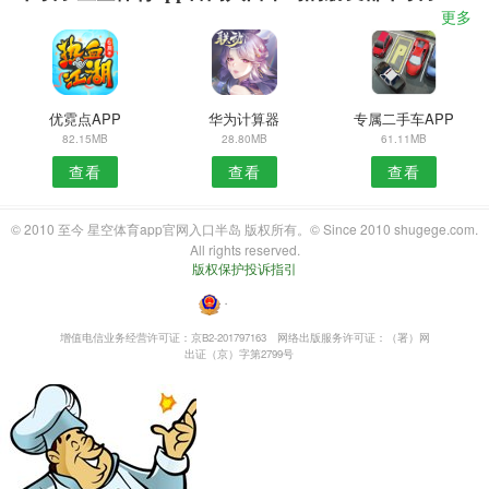
更多
优霓点APP
华为计算器
专属二手车APP
82.15MB
28.80MB
61.11MB
查看
查看
查看
© 2010 至今 星空体育app官网入口半岛 版权所有。© Since 2010 shugege.com.
All rights reserved.
版权保护投诉指引
・
增值电信业务经营许可证：京B2-201797163
网络出版服务许可证：（署）网
出证（京）字第2799号