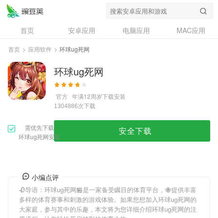
首页
安卓应用
电脑应用
MAC应用
资讯
专题
设计奖
创意应用
首页
>
应用软件
>
环球ug死网
问答
环球ug死网
官方
年满12周岁
下载安装
次下载
1304886
需优先下载
安全下载
环球ug死网安装
小编点评
🥀导语：
环球ug死网
🏪是一家备受瞩目的体育平台，🐝提供丰富
多样的体育赛事和刺激的游戏体验。如果您想加入
环球ug死网
的
大家庭，参与其中的乐趣，本文将为您详细介绍
环球ug死网
的注