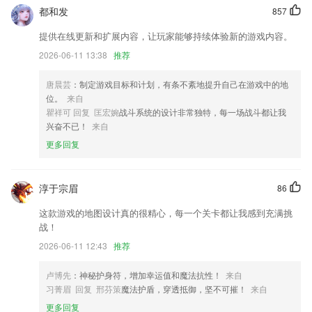
优化功能及文字提示
都和发
857
房源敏感操作需进行滑块验证,加强安全性
提供在线更新和扩展内容，让玩家能够持续体验新的游戏内容。
优化了代码提升了体验
2026-06-11 13:38
推荐
新增了视频和漫画的内容，视频漫画内容更丰富，看看有没有你喜欢的内
唐晨芸
：制定游戏目标和计划，有条不紊地提升自己在游戏中的地
容哦~
位。
来自
联系我们
瞿祥可 回复 匡宏婉
战斗系统的设计非常独特，每一场战斗都让我
以上就是环球ug死网的介绍，如果您喜欢这款软件，您可以到应用商店
兴奋不已！
来自
进行打分评论，说出您的使用经历，以帮助我们更好的对产品进行优化修
更多回复
改。
淳于宗眉
86
这款游戏的地图设计真的很精心，每一个关卡都让我感到充满挑
战！
2026-06-11 12:43
推荐
卢博先
：神秘护身符，增加幸运值和魔法抗性！
来自
习菁眉 回复 邢芬策
魔法护盾，穿透抵御，坚不可摧！
来自
更多回复