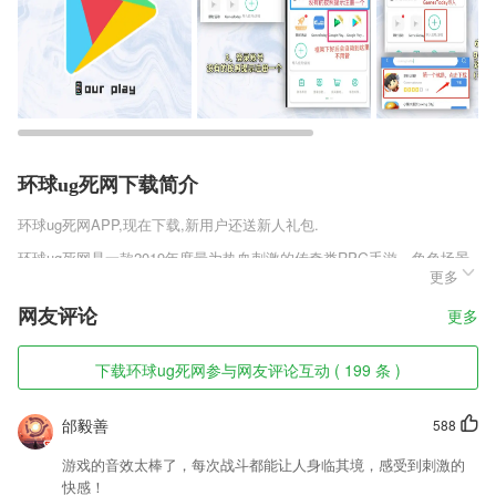
环球ug死网下载简介
环球ug死网
APP,现在下载,新用户还送新人礼包.
环球ug死网是一款2019年度最为热血刺激的传奇类RPG手游，角色场景
更多
刻画的淋漓尽致，力致给玩家们端游般的传奇体验，玩家将扮演大陆上的
英雄勇者，你可以选择核心的战斗职业，不同职业拥有完全不同的技能和
网友评论
更多
招式，完美复刻经典声效，多元化的养成系统，让你战力爆表，散人单职
业传奇高爆版手游最新版v1.0.1带你重回热血厮杀的年代。
下载环球ug死网参与网友评论互动 ( 199 条 )
环球ug死网软件特色
1,【英语派对】找群好友来，只用英语聊世界
邰毅善
588
2,极简风格界面，界面清爽简洁，享受舒适阅读体验；
游戏的音效太棒了，每次战斗都能让人身临其境，感受到刺激的
3,随身错题本和学习笔记。
快感！