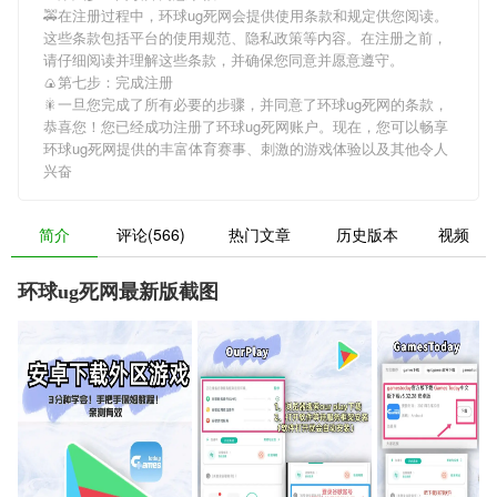
🚕在注册过程中，
环球ug死网
会提供使用条款和规定供您阅读。
这些条款包括平台的使用规范、隐私政策等内容。在注册之前，
请仔细阅读并理解这些条款，并确保您同意并愿意遵守。
🍙第七步：完成注册
🎇一旦您完成了所有必要的步骤，并同意了
环球ug死网
的条款，
恭喜您！您已经成功注册了环球ug死网账户。现在，您可以畅享
环球ug死网
提供的丰富体育赛事、刺激的游戏体验以及其他令人
兴奋
简介
评论(566)
热门文章
历史版本
视频
环球ug死网最新版截图