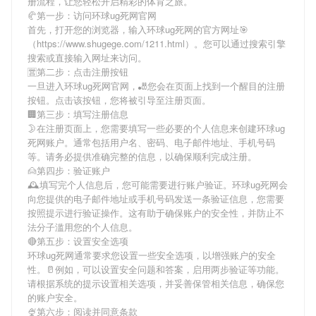
册流程，让您轻松开启精彩的体育之旅。
🥐第一步：访问环球ug死网官网
首先，打开您的浏览器，输入
环球ug死网
的官方网址🎯
（https://www.shugege.com/1211.html）。您可以通过搜索引擎
搜索或直接输入网址来访问。
🈺第二步：点击注册按钮
一旦进入
环球ug死网
官网，🎳您会在页面上找到一个醒目的注册
按钮。点击该按钮，您将被引导至注册页面。
🏢第三步：填写注册信息
🌛在注册页面上，您需要填写一些必要的个人信息来创建
环球ug
死网
账户。通常包括用户名、密码、电子邮件地址、手机号码
等。请务必提供准确完整的信息，以确保顺利完成注册。
🙍第四步：验证账户
🕰填写完个人信息后，您可能需要进行账户验证。
环球ug死网
会
向您提供的电子邮件地址或手机号码发送一条验证信息，您需要
按照提示进行验证操作。这有助于确保账户的安全性，并防止不
法分子滥用您的个人信息。
🔴第五步：设置安全选项
环球ug死网
通常要求您设置一些安全选项，以增强账户的安全
性。🥛例如，可以设置安全问题和答案，启用两步验证等功能。
请根据系统的提示设置相关选项，并妥善保管相关信息，确保您
的账户安全。
🍨第六步：阅读并同意条款