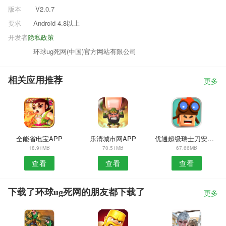
版本
V2.0.7
要求
Android 4.8以上
开发者
隐私政策
环球ug死网(中国)官方网站有限公司
相关应用推荐
更多
全能省电宝APP
乐清城市网APP
优通超级瑞士刀安卓版
18.91MB
70.51MB
67.66MB
查看
查看
查看
下载了环球ug死网的朋友都下载了
更多