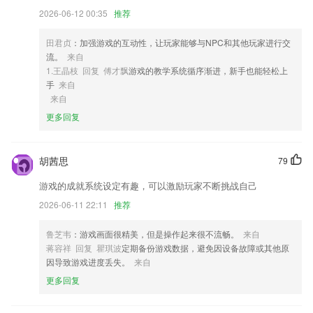
2026-06-12 00:35
推荐
4,家庭作业小助手
5,界面简洁舒适，每天可以查看社区各种推送消息和通知；
田君贞
：加强游戏的互动性，让玩家能够与NPC和其他玩家进行交
6,语文:练习册、客观题都支持批改
流。
来自
1.王晶枝 回复 傅才飘
游戏的教学系统循序渐进，新手也能轻松上
环球ug死网软件优势
手
来自
来自
1.BBC英语，英语新闻，日常口语等免费海量在线精品外语学习课程，随
身听。
更多回复
2.海量题库。拥有强大的题库宝藏，各类偏难怪题秒拍即得答案，比小猿
搜题更有针对性。
胡茜思
79
3.我们一起爱学习，当老师，做个教师派。
游戏的成就系统设定有趣，可以激励玩家不断挑战自己
4.不论你是初中、高中还是大学生都可以通过它提高自己的学习成绩；
2026-06-11 22:11
推荐
5.·针对某些题型，做针对性的练习
鲁芝韦
：游戏画面很精美，但是操作起来很不流畅。
来自
6.网上缴费
蒋容祥 回复 瞿琪波
定期备份游戏数据，避免因设备故障或其他原
环球ug死网更新了什么?
因导致游戏进度丢失。
来自
更多回复
消息列表新增全部标记已读功能；
新增部分反馈机型的适配；