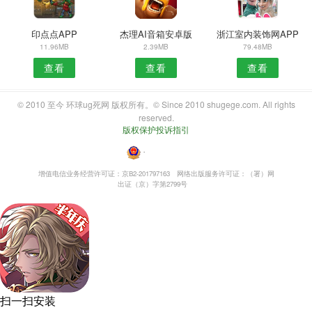
印点点APP
杰理AI音箱安卓版
浙江室内装饰网APP
11.96MB
2.39MB
79.48MB
查看
查看
查看
© 2010 至今 环球ug死网 版权所有。© Since 2010 shugege.com. All rights
reserved.
版权保护投诉指引
・
增值电信业务经营许可证：京B2-201797163
网络出版服务许可证：（署）网
出证（京）字第2799号
扫一扫安装