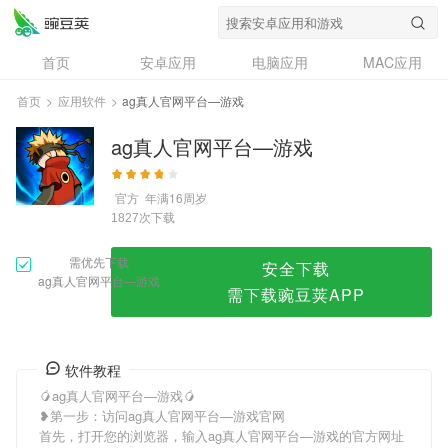
ag真人官网平台—游戏
首页
安卓应用
电脑应用
MAC应用
资讯
专题
设计奖
创意应用
首页
>
应用软件
>
ag真人官网平台—游戏
问答
ag真人官网平台—游戏
官方
年满16周岁
次下载
1827
需优先下载
安全下载
ag真人官网平台—游戏
需下载豌豆荚APP
软件教程
🥭ag真人官网平台—游戏🥭
❥第一步：访问ag真人官网平台—游戏官网
首先，打开您的浏览器，输入ag真人官网平台—游戏的官方网址