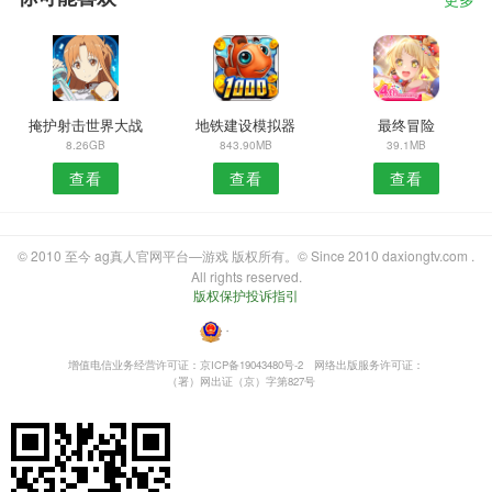
更多
掩护射击世界大战
地铁建设模拟器
最终冒险
8.26GB
843.90MB
39.1MB
查看
查看
查看
© 2010 至今 ag真人官网平台—游戏 版权所有。© Since 2010 daxiongtv.com .
All rights reserved.
版权保护投诉指引
・
增值电信业务经营许可证：京ICP备19043480号-2
网络出版服务许可证：
（署）网出证（京）字第827号