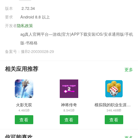
版本
2.72.34
要求
Android 8.8 以上
开发者
隐私政策
ag真人官网平台—游戏(官方)APP下载安装IOS/安卓通用版/手机
版-书格格
备案号：豫B2-20030028-29
相关应用推荐
更多
火影无双
神将传奇
模拟我的职业生涯安卓版
4.46GB
8.54GB
346.46MB
查看
查看
查看
你可能喜欢