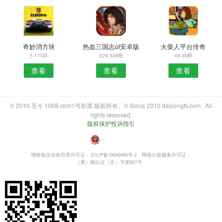
奇妙消方块
热血三国志ol安卓版
火柴人平台传奇
5.17GB
329.92MB
49.6MB
查看
查看
查看
© 2010 至今 1068.com1号彩票 版权所有。© Since 2010 daxiongtv.com . All
rights reserved.
版权保护投诉指引
・
增值电信业务经营许可证：京ICP备19043480号-2
网络出版服务许可证：
（署）网出证（京）字第827号