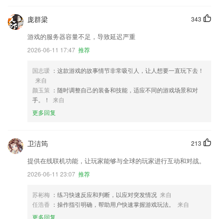
庞群梁
343
游戏的服务器容量不足，导致延迟严重
2026-06-11 17:47
推荐
国志瑗
：这款游戏的故事情节非常吸引人，让人想要一直玩下去！
来自
颜玉策
：随时调整自己的装备和技能，适应不同的游戏场景和对
手。！
来自
更多回复
卫洁筠
213
提供在线联机功能，让玩家能够与全球的玩家进行互动和对战。
2026-06-11 23:07
推荐
苏彬梅
：练习快速反应和判断，以应对突发情况
来自
任浩香
：操作指引明确，帮助用户快速掌握游戏玩法。
来自
更多回复