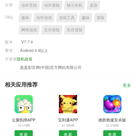
分类
动作竞技
动作冒险
格斗街机
桌游
TAG
趣味
动作游戏
游戏工具
趣味
冒险
网络游戏
生存冒险
生存冒险
版本
V7.7.4
要求
Android 4.9以上
开发者
隐私政策
盈盈彩官网(中国)官方网站有限公司
相关应用推荐
更多
云聚B2BAPP
宝利通APP
德胜救援安卓版
76.47MB
87.68MB
52.20MB
查看
查看
查看