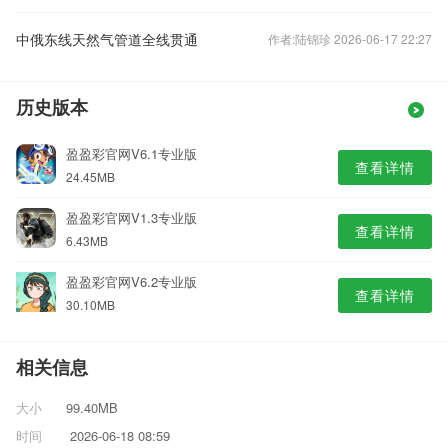
中俄东线天然气管道全线贯通
作者:陆锦珍 2026-06-17 22:27
历史版本
盈盈彩官网V6.1专业版
查看详情
24.45MB
盈盈彩官网V1.3专业版
查看详情
6.43MB
盈盈彩官网V6.2专业版
查看详情
30.10MB
相关信息
大小
99.40MB
时间
2026-06-18 08:59