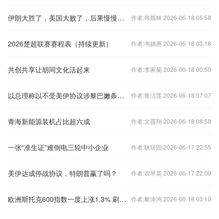
伊朗大胜了，美国大败了，后果慢慢发酵
作者:韩烁林 2026-06-18 05:58
2026楚超联赛赛程表（持续更新）
作者:韦娣惠 2026-06-18 03:18
共创共享让胡同文化活起来
作者:李家菊 2026-06-18 00:50
以总理称以不受美伊协议涉黎巴嫩条款约束
作者:鲁洁莲 2026-06-18 07:07
青海新能源装机占比超六成
作者:文霞翔 2026-06-18 08:58
一张“准生证”难倒电三轮中小企业
作者:耿琰固 2026-06-17 22:55
美伊达成停战协议，特朗普赢了吗？
作者:农琴英 2026-06-17 22:00
欧洲斯托克600指数一度上涨1.3% 刷新盘中纪录高位
作者:黎涛鸿 2026-06-18 03:10