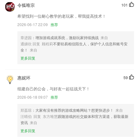
【新增】“仟客名片”支持自定义公司名称和logo
令狐唯宗
101
优化UI和部分操作
希望找到一位耐心教学的老玩家，帮我提高技术！
优化了一些你看不到的功能!
2026-06-17 22:09
推荐
卡包添加电子票分类
章进园
：增加游戏成就系统，激励玩家持续挑战
来自
联系我们
通娣欣 回复 顾程莉
不要轻易相信陌生人，保护个人信息和账号安
以上就是球探网捷报的介绍，如果您喜欢这款软件，您可以到应用商店进
全！
来自
行打分评论，说出您的使用经历，以帮助我们更好的对产品进行优化修
更多回复
改。
惠妮环
59
组建自己的公会，与好友一起征战天下！
2026-06-18 09:07
推荐
郑荔琼
：大家有没有推荐的游戏攻略网站？想更快进步！
来自
汪晴伯 回复 东方唯慧
跟随游戏的社交媒体和官方渠道，获取最新
资讯
来自
更多回复