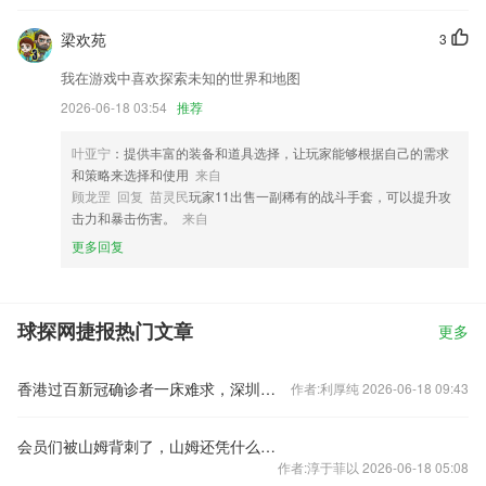
梁欢苑
3
我在游戏中喜欢探索未知的世界和地图
2026-06-18 03:54
推荐
叶亚宁
：提供丰富的装备和道具选择，让玩家能够根据自己的需求
和策略来选择和使用
来自
顾龙罡 回复 苗灵民
玩家11出售一副稀有的战斗手套，可以提升攻
击力和暴击伤害。
来自
更多回复
球探网捷报热门文章
更多
香港过百新冠确诊者一床难求，深圳暂停互认隔离观察，港人将如何自救？
作者:利厚纯 2026-06-18 09:43
会员们被山姆背刺了，山姆还凭什么让消费者掏会员费？
作者:淳于菲以 2026-06-18 05:08