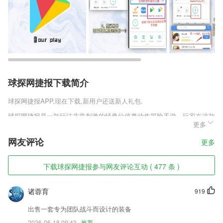
球探网捷报下载简介
球探网捷报
APP,现在下载,新用户还送新人礼包.
球探网捷报是一款玩法非常刺激的经典仙侠类动作冒险手游，玩家在这款
更多
游戏中是可以进行飞行的，只不过需要玩家开启羽翼功能才可以进行飞
行，而且羽翼功能也是需要玩家进行培养的，玩家每次培养都需要花费一
网友评论
更多
定的资源。
球探网捷报软件特色
下载球探网捷报参与网友评论互动 ( 477 条 )
1,智能客户分享引流，实现客户裂变式增长。
诸蓉育
919
2,三、好处：
3,基于大数据与人工智能，提供全面健康管理服务；
出售一套专为团队战斗而设计的装备
2026-06-18 09:43
推荐