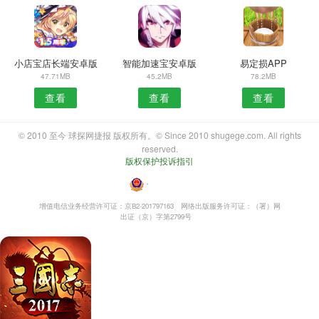
小店宝店长端安卓版
智能加速宝安卓版
易定损APP
47.71MB
45.2MB
78.2MB
查看
查看
查看
© 2010 至今 球探网捷报 版权所有。© Since 2010 shugege.com. All rights
reserved.
版权保护投诉指引
・
增值电信业务经营许可证：京B2-201797163
网络出版服务许可证：（署）网
出证（京）字第2799号