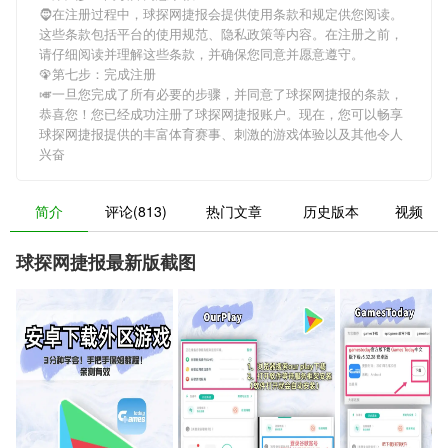
🧔在注册过程中，
球探网捷报
会提供使用条款和规定供您阅读。
这些条款包括平台的使用规范、隐私政策等内容。在注册之前，
请仔细阅读并理解这些条款，并确保您同意并愿意遵守。
🦚第七步：完成注册
🎺一旦您完成了所有必要的步骤，并同意了
球探网捷报
的条款，
恭喜您！您已经成功注册了球探网捷报账户。现在，您可以畅享
球探网捷报
提供的丰富体育赛事、刺激的游戏体验以及其他令人
兴奋
简介
评论(813)
热门文章
历史版本
视频
球探网捷报最新版截图