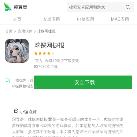
首页
安卓应用
电脑应用
MAC应用
资讯
专题
设计奖
创意应用
首页
>
应用软件
>
球探网捷报
问答
球探网捷报
官方
年满12周岁
下载安装
次下载
937632
需优先下载
安全下载
球探网捷报安装
小编点评
🕞导语：
球探网捷报
🛣是一家备受瞩目的体育平台，🌏提供丰富
多样的体育赛事和刺激的游戏体验。如果您想加入
球探网捷报
的
大家庭，参与其中的乐趣，本文将为您详细介绍
球探网捷报
的注