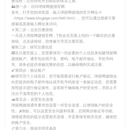
册流程，让您轻松开启精彩的体育之旅。
🏜第一步：访问球探网捷报官网
首先，打开您的浏览器，输入
球探网捷报
的官方网址🦐
（https://www.shugege.com/640.html）。您可以通过搜索引擎
搜索或直接输入网址来访问。
🌷第二步：点击注册按钮
一旦进入
球探网捷报
官网，🚏您会在页面上找到一个醒目的注册
按钮。点击该按钮，您将被引导至注册页面。
🗑第三步：填写注册信息
🥓在注册页面上，您需要填写一些必要的个人信息来创建
球探网
捷报
账户。通常包括用户名、密码、电子邮件地址、手机号码
等。请务必提供准确完整的信息，以确保顺利完成注册。
🌠第四步：验证账户
📸填写完个人信息后，您可能需要进行账户验证。
球探网捷报
会
向您提供的电子邮件地址或手机号码发送一条验证信息，您需要
按照提示进行验证操作。这有助于确保账户的安全性，并防止不
法分子滥用您的个人信息。
🛥第五步：设置安全选项
球探网捷报
通常要求您设置一些安全选项，以增强账户的安全
性。🌶例如，可以设置安全问题和答案，启用两步验证等功能。
请根据系统的提示设置相关选项，并妥善保管相关信息，确保您
的账户安全。
🥖第六步：阅读并同意条款