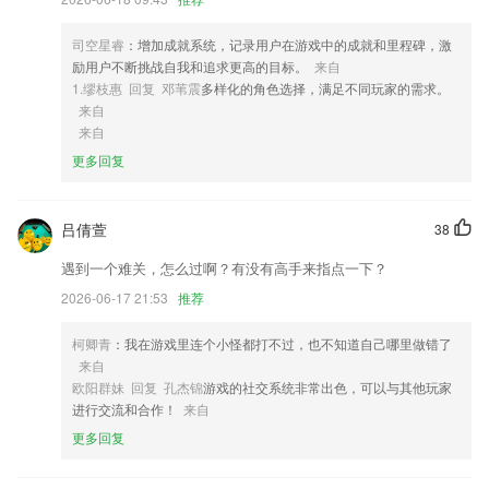
4,【管理简单，一分钟上手】
5,智能美颜相机，各式滤镜任你挑选，多种工具免费使用，享受便捷的手
司空星睿
：增加成就系统，记录用户在游戏中的成就和里程碑，激
机拍照美颜功能；
励用户不断挑战自我和追求更高的目标。
来自
6,在这里也很容易提高各种帮手和各种丰富课程的个人能力。加油；
1.缪枝惠 回复 邓苇震
多样化的角色选择，满足不同玩家的需求。
来自
球探网捷报软件优势
来自
1.可以在线进行互动，分享学习的心得，借鉴更多好的学习模式
更多回复
2.致力于让每个孩子都能享受到优质教育
3.彰显孩子的性格，为今后的发展铺宽道路。本次带来童模星球app安卓
吕倩萱
38
版下载
遇到一个难关，怎么过啊？有没有高手来指点一下？
4.随时随地可以在手机上学习成语，可以满足任何人想要学成语的冲动；
2026-06-17 21:53
推荐
5.线上刷题,全面的练习题和考试真题可以线上练习,提升考生学习专业知
识的效率;
柯卿青
：我在游戏里连个小怪都打不过，也不知道自己哪里做错了
来自
6.海量真题在线尽享好学时光
欧阳群妹 回复 孔杰锦
游戏的社交系统非常出色，可以与其他玩家
球探网捷报更新了什么?
进行交流和合作！
来自
更多回复
新版本增加了预约功能；
升级讲座路演功能