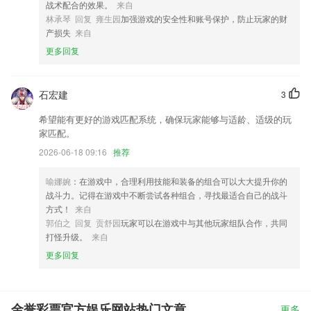
战术配合的效果。
来自
林承琴 回复 雍生园
加强游戏的安全性和账号保护，防止玩家的财
产损失
来自
更多回复
石宏建
3
希望能有更好的游戏匹配系统，确保玩家能够与适龄、适级的玩
家匹配。
2026-06-18 09:16
推荐
喻娜婉
：在游戏中，合理利用技能和装备的组合可以大大提升你的
战斗力。记得在游戏中不断尝试各种组合，寻找最适合自己的战斗
方式！
来自
郭伯之 回复 贡舒园
玩家可以在游戏中与其他玩家组队合作，共同
打怪升级。
来自
更多回复
金誉彩票官方娱乐网站热门文章
更多