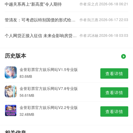
中越关系再上“新高度”令人期待
作者:应之贞 2026-06-18 06:21
管清友：可考虑以特别国债的形式给老百姓发现金补贴
作者:阮兰惠 2026-06-17 22:03
个人网贷正接入征信 未来会影响房贷么？
作者:武冰融 2026-06-18 03:03
历史版本
金誉彩票官方娱乐网站V1.5专业版
查看详情
83.6MB
金誉彩票官方娱乐网站V7.8专业版
查看详情
56.61MB
金誉彩票官方娱乐网站V2.2专业版
查看详情
32.48MB