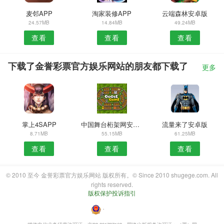
麦邻APP
淘家装修APP
云端森林安卓版
24.57MB
14.84MB
49.24MB
查看
查看
查看
下载了金誉彩票官方娱乐网站的朋友都下载了
更多
掌上4SAPP
中国舞台桁架网安卓版
流量来了安卓版
8.71MB
55.15MB
61.25MB
查看
查看
查看
© 2010 至今 金誉彩票官方娱乐网站 版权所有。© Since 2010 shugege.com. All
rights reserved.
版权保护投诉指引
・