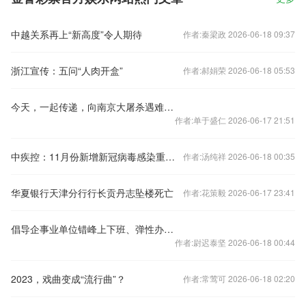
中越关系再上“新高度”令人期待
作者:秦梁政 2026-06-18 09:37
浙江宣传：五问“人肉开盒”
作者:郝娟荣 2026-06-18 05:53
今天，一起传递，向南京大屠杀遇难同胞致哀！
作者:单于盛仁 2026-06-17 21:51
中疾控：11月份新增新冠病毒感染重症病例135例
作者:汤纯祥 2026-06-18 00:35
华夏银行天津分行行长贡丹志坠楼死亡
作者:花策毅 2026-06-17 23:41
倡导企事业单位错峰上下班、弹性办公！北京发布七条响应措施
作者:尉迟泰坚 2026-06-18 00:44
2023，戏曲变成“流行曲”？
作者:常莺可 2026-06-18 02:20