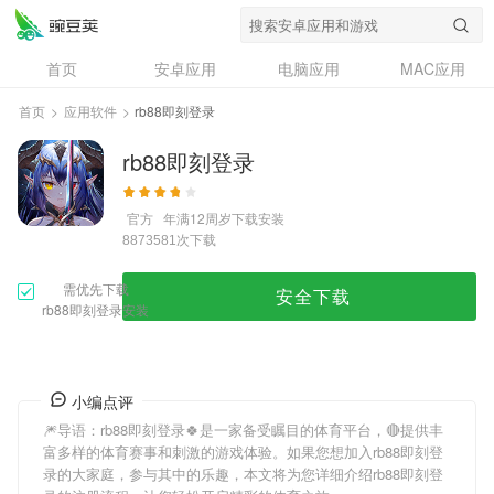
首页
安卓应用
电脑应用
MAC应用
资讯
专题
设计奖
创意应用
首页
>
应用软件
>
rb88即刻登录
问答
rb88即刻登录
官方
年满12周岁
下载安装
次下载
8873581
需优先下载
安全下载
rb88即刻登录安装
小编点评
🎆导语：
rb88即刻登录
🍀是一家备受瞩目的体育平台，🔴提供丰
富多样的体育赛事和刺激的游戏体验。如果您想加入
rb88即刻登
录
的大家庭，参与其中的乐趣，本文将为您详细介绍
rb88即刻登