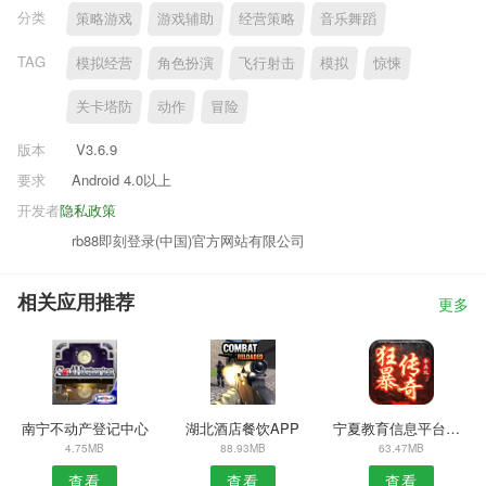
分类
策略游戏
游戏辅助
经营策略
音乐舞蹈
TAG
模拟经营
角色扮演
飞行射击
模拟
惊悚
关卡塔防
动作
冒险
版本
V3.6.9
要求
Android 4.0以上
开发者
隐私政策
rb88即刻登录(中国)官方网站有限公司
相关应用推荐
更多
南宁不动产登记中心
湖北酒店餐饮APP
宁夏教育信息平台安卓版
4.75MB
88.93MB
63.47MB
查看
查看
查看