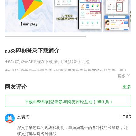
rb88即刻登录下载简介
rb88即刻登录
APP,现在下载,新用户还送新人礼包.
rb88即刻登录是一款魔兽题材打造的无限制竞技类RPG对战手游，进入
更多
游戏中你需要进入暗黑的世界进行探索和冒险，游戏十分注重团队的配
合，你还可以招募一条龙为你战斗，龙拥有强大的技能可以横扫敌方全部
网友评论
更多
的敌人。游戏采用了卡牌策略的回合制战斗方式，双方队伍进行轮流攻
击，英雄集气满了以后就可以释放技能，多样的玩法让你体验不再孤单。
下载rb88即刻登录参与网友评论互动 ( 990 条 )
rb88即刻登录软件特色
1,单词，科学背诵记忆单词，按照自己的接受容量设置每天要背的四级单
文琬海
117
词数或者六级单词数，背完后就打卡，坚持每天打卡，单词量都是靠日积
月累的;
深入了解游戏的规则和机制，掌握游戏中的各种技巧和策略，能
够更好地应对各种挑战