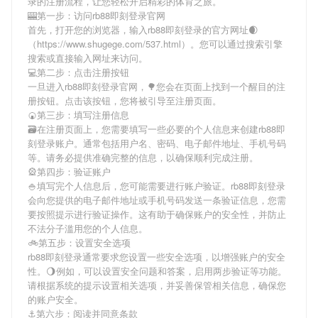
录
的注册流程，让您轻松开启精彩的体育之旅。
🎰第一步：访问rb88即刻登录官网
首先，打开您的浏览器，输入
rb88即刻登录
的官方网址🌒
（https://www.shugege.com/537.html）。您可以通过搜索引擎
搜索或直接输入网址来访问。
💻第二步：点击注册按钮
一旦进入
rb88即刻登录
官网，🌳您会在页面上找到一个醒目的注
册按钮。点击该按钮，您将被引导至注册页面。
🍘第三步：填写注册信息
🗃在注册页面上，您需要填写一些必要的个人信息来创建
rb88即
刻登录
账户。通常包括用户名、密码、电子邮件地址、手机号码
等。请务必提供准确完整的信息，以确保顺利完成注册。
🎡第四步：验证账户
🍚填写完个人信息后，您可能需要进行账户验证。
rb88即刻登录
会向您提供的电子邮件地址或手机号码发送一条验证信息，您需
要按照提示进行验证操作。这有助于确保账户的安全性，并防止
不法分子滥用您的个人信息。
🚲第五步：设置安全选项
rb88即刻登录
通常要求您设置一些安全选项，以增强账户的安全
性。🌖例如，可以设置安全问题和答案，启用两步验证等功能。
请根据系统的提示设置相关选项，并妥善保管相关信息，确保您
的账户安全。
⚓️第六步：阅读并同意条款