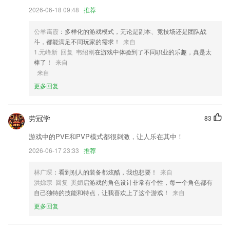
2,每天只需15分钟，看趣味2265英语视频，母语浸泡，提升语感
2026-06-18 09:48
推荐
3,【骚扰拦截】通知栏、app广告，轻松拦截，还原手机纯净空间。
4,课程表：查看每周每天课程信息
公羊霭霞
：多样化的游戏模式，无论是副本、竞技场还是团队战
斗，都能满足不同玩家的需求！
来自
5,网友线上交流平台,都是韩语爱好者,有更多共同话题;
1.元峰新 回复 韦绍刚
在游戏中体验到了不同职业的乐趣，真是太
6,和上游经销商取得联系，降低自己的经营成本。
棒了！
来自
来自
rb88即刻登录软件优势
更多回复
1.通过创造性的课程和解释来让学习更加丰富多彩。
2.模考日程，洞悉模考时间，更好地安排学习计划。
劳冠学
83
3.轻松学习 logo，商业海报 ，视觉建立，网页设计，公众号封面，简
游戏中的PVE和PVP模式都很刺激，让人乐在其中！
历，长图，邀请函，视频封面等.....图片制作。
2026-06-17 23:33
推荐
4.·提供案例展示版块，让用户看到各种案例内容，通过案例了解更多环
保方法；
林广琛
：看到别人的装备都炫酷，我也想要！
来自
5.在软件里面也可以选择你关注的各种数学课程，为广大2265用户们带来
洪娣宗 回复 奚媚启
游戏的角色设计非常有个性，每一个角色都有
的线上教学平台。
自己独特的技能和特点，让我喜欢上了这个游戏！
来自
6.精准把握出题脉络，帮助学员在短时间内迅速提升分数。每日免费蹭直
更多回复
播课程，让你的公务员备考有的放矢。
rb88即刻登录更新了什么?