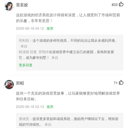
雷若姣
833
记录你的所见所闻，发布影像作品，让更多人看到吧
这款游戏的经济系统设计得很有深度，让人感受到了市场和贸易
[MagiskSU] 防止 su 请求无限期阻塞
的乐趣，非常有意思！
开发商：宝利信通（北京）软件股份有限公司
2026-06-18 04:12
推荐
添加国际机票业务
劳利琼
：这个游戏的多样性很高，不同的玩法让我从未感到厌倦。
添加记录仪连接说明；
来自
阎清阅 回复 劳翔洋
在游戏世界中建立自己的家园，装饰和发展
地图叠加未来24小时48小时72小时降雨预报
它，成为豪华别墅！
来自
联系我们
更多回复
以上就是rb88即刻登录的介绍，如果您喜欢这款软件，您可以到应用商店
进行打分评论，说出您的使用经历，以帮助我们更好的对产品进行优化修
改。
郑昭
71
提供一个充实的游戏背景故事，让玩家能够更好地理解游戏世界
和任务目标。
2026-06-18 02:13
推荐
唐雄贵
：提供更多奖励和成就系统，激励用户继续玩下去，增加游
戏的可持续性。
来自