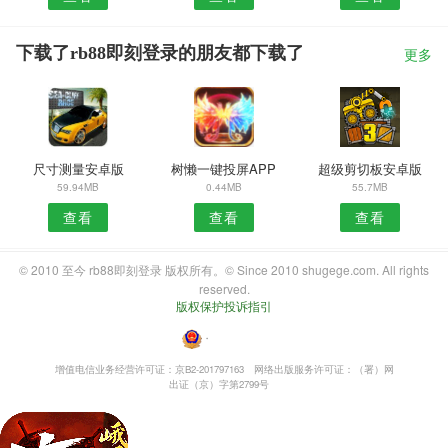
下载了rb88即刻登录的朋友都下载了
更多
尺寸测量安卓版
树懒一键投屏APP
超级剪切板安卓版
59.94MB
0.44MB
55.7MB
查看
查看
查看
© 2010 至今 rb88即刻登录 版权所有。© Since 2010 shugege.com. All rights
reserved.
版权保护投诉指引
・
增值电信业务经营许可证：京B2-201797163
网络出版服务许可证：（署）网
出证（京）字第2799号