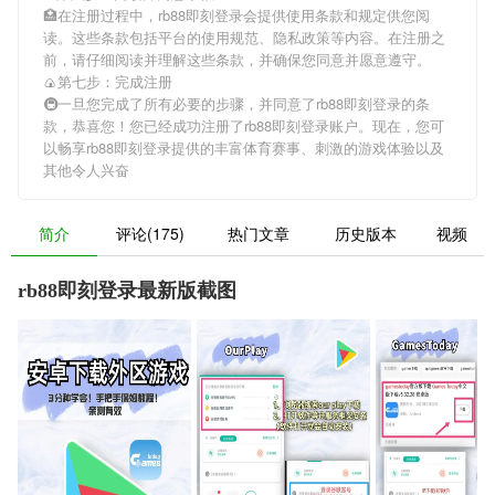
🏥在注册过程中，
rb88即刻登录
会提供使用条款和规定供您阅
读。这些条款包括平台的使用规范、隐私政策等内容。在注册之
前，请仔细阅读并理解这些条款，并确保您同意并愿意遵守。
🍙第七步：完成注册
🚇一旦您完成了所有必要的步骤，并同意了
rb88即刻登录
的条
款，恭喜您！您已经成功注册了rb88即刻登录账户。现在，您可
以畅享
rb88即刻登录
提供的丰富体育赛事、刺激的游戏体验以及
其他令人兴奋
简介
评论(175)
热门文章
历史版本
视频
rb88即刻登录最新版截图