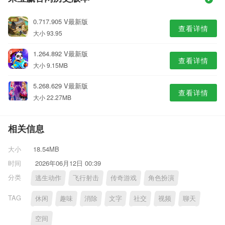
0.717.905 V最新版
查看详情
大小 93.95
1.264.892 V最新版
查看详情
大小 9.15MB
5.268.629 V最新版
查看详情
大小 22.27MB
相关信息
大小
18.54MB
时间
2026年06月12日 00:39
分类
逃生动作
飞行射击
传奇游戏
角色扮演
TAG
休闲
趣味
消除
文字
社交
视频
聊天
空间