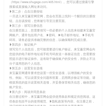
（https://www.shugege.com/405.html）。您可以通过搜索引擎
搜索或直接输入网址来访问。
❥第二步：点击注册按钮
一旦进入来宝赢官网官网，您会在页面上找到一个醒目的注册按
钮。点击该按钮，您将被引导至注册页面。
❥第三步：填写注册信息
在注册页面上，您需要填写一些必要的个人信息来创建来宝赢官
网账户。通常包括用户名、❥密码、❥电子邮件地址、❥手机号
码等。请务必提供准确完整的信息，以确保顺利完成注册。
❥第四步：验证账户
填写完个人信息后，您可能需要进行账户验证。来宝赢官网会向
您提供的电子邮件地址或手机号码发送一条验证信息，您需要按
照提示进行验证操作。这有助于确保账户的安全性，并防止不法
分子滥用您的个人信息。
❥第五步：设置安全选项
来宝赢官网通常要求您设置一些安全选项，以增强账户的安全
性。例如，可以设置安全问题和答案，启用两步验证等功能。请
根据系统的提示设置相关选项，并妥善保管相关信息，确保您的
账户安全。
❥第六步：阅读并同意条款
在注册过程中，来宝赢官网会提供使用条款和规定供您阅读。这
些条款包括平台的使用规范、❥隐私政策等内容。在注册之前，
请仔细阅读并理解这些条款，并确保您同意并愿意遵守。