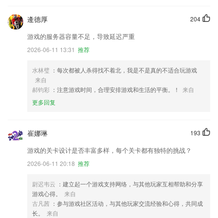
逄德厚
204
游戏的服务器容量不足，导致延迟严重
2026-06-11 13:31
推荐
水林璧
：每次都被人杀得找不着北，我是不是真的不适合玩游戏
来自
郝钧彩
：注意游戏时间，合理安排游戏和生活的平衡。！
来自
更多回复
崔娜琳
193
游戏的关卡设计是否丰富多样，每个关卡都有独特的挑战？
2026-06-11 20:18
推荐
尉迟韦云
：建立起一个游戏支持网络，与其他玩家互相帮助和分享
游戏心得。
来自
古凡茜
：参与游戏社区活动，与其他玩家交流经验和心得，共同成
长。
来自