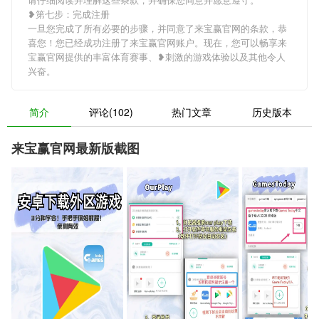
❥第七步：完成注册
一旦您完成了所有必要的步骤，并同意了来宝赢官网的条款，恭
喜您！您已经成功注册了来宝赢官网账户。现在，您可以畅享来
宝赢官网提供的丰富体育赛事、❥刺激的游戏体验以及其他令人
兴奋。
简介
评论(102)
热门文章
历史版本
来宝赢官网最新版截图