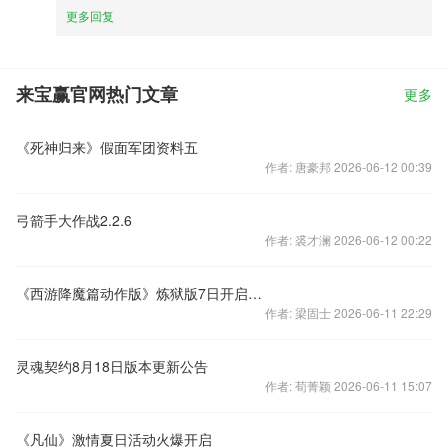
更多回复
来宝赢官网热门文章
更多
《死神归来》假面军团资料五
作者: 唐豪邦 2026-06-12 00:39
弓箭手大作战2.2.6
作者: 裘才澜 2026-06-12 00:22
《西游降魔篇动作版》炼狱版7日开启新增翅膀装备
作者: 梁固士 2026-06-11 22:29
灵魂契约8月18日版本更新公告
作者: 荀菁颖 2026-06-11 15:07
《凡仙》激情夏日活动火爆开启