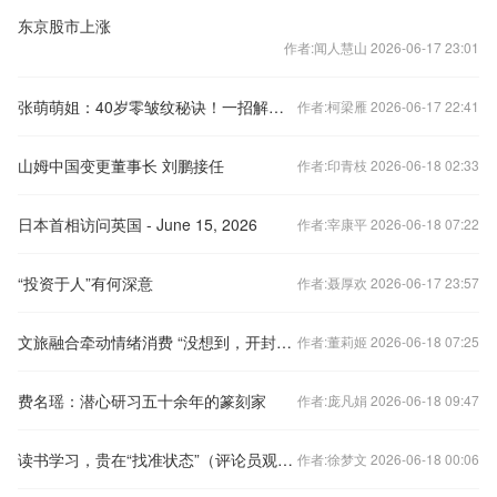
东京股市上涨
作者:闻人慧山 2026-06-17 23:01
张萌萌姐：40岁零皱纹秘诀！一招解决松垮垂皱，重回少女肌
作者:柯梁雁 2026-06-17 22:41
山姆中国变更董事长 刘鹏接任
作者:印青枝 2026-06-18 02:33
日本首相访问英国 - June 15, 2026
作者:宰康平 2026-06-18 07:22
“投资于人”有何深意
作者:聂厚欢 2026-06-17 23:57
文旅融合牵动情绪消费 “没想到，开封这么会‘留人’”
作者:董莉姬 2026-06-18 07:25
费名瑶：潜心研习五十余年的篆刻家
作者:庞凡娟 2026-06-18 09:47
读书学习，贵在“找准状态”（评论员观察）
作者:徐梦文 2026-06-18 00:06