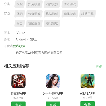
分类
模拟
扑克棋牌
动作竞技
传奇游戏
TAG
休闲
传奇游戏
塔防游戏
动作游戏
辅助工具
射击
冒险解谜
游戏辅助
版本
V8.1.4
要求
Android 4.5以上
开发者
隐私政策
狗万电竞w(中国)官方网站有限公司
相关应用推荐
更多
特惠帮APP
9快快挪车APP
ASASAPP
33.28MB
30.17MB
91.77MB
查看
查看
查看