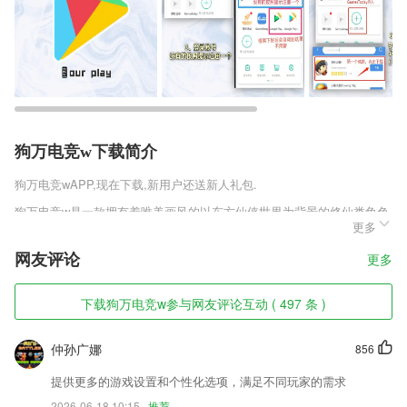
狗万电竞w下载简介
狗万电竞w
APP,现在下载,新用户还送新人礼包.
狗万电竞w是一款拥有着唯美画风的以东方仙侠世界为背景的修仙类角色
更多
扮演竞技手游。游戏拥有超多风格不尽相同的地图副本，更有各种类型的
强大boss等你来战。多种不同的游戏玩法，各色刺激的热血冒险战斗，
网友评论
更多
给你全新的热血游戏体验。恢弘壮阔的世界场景，超清细腻的画质，每个
技能特效细节都十分炫酷华丽，演绎完美的仙侠风采。等你来体验哦。
下载狗万电竞w参与网友评论互动 ( 497 条 )
狗万电竞w软件特色
1,这里的资讯内容非常丰富，全面覆盖热点领域，让你的碎片化时间不再
仲孙广娜
856
无趣；
提供更多的游戏设置和个性化选项，满足不同玩家的需求
2,1：一键去水印，只需一个按钮就可以去除烦人的视频水印
2026-06-18 10:15
推荐