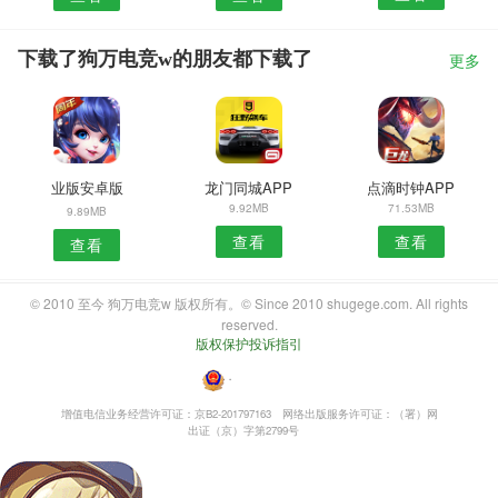
下载了狗万电竞w的朋友都下载了
更多
业版安卓版
龙门同城APP
点滴时钟APP
9.92MB
71.53MB
9.89MB
查看
查看
查看
© 2010 至今 狗万电竞w 版权所有。© Since 2010 shugege.com. All rights
reserved.
版权保护投诉指引
・
增值电信业务经营许可证：京B2-201797163
网络出版服务许可证：（署）网
出证（京）字第2799号