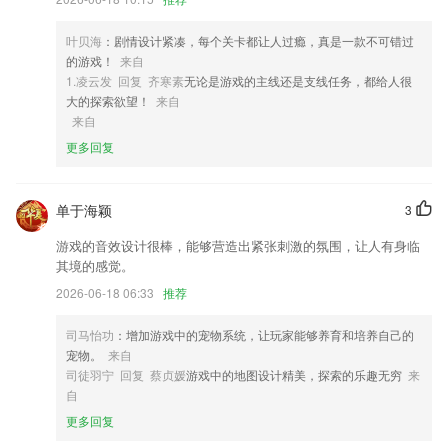
3,空文件清理，快速扫描手机的空文件，空文件夹，凭什么让它们这些玩
意占领咱们的爱机！
叶贝海
：剧情设计紧凑，每个关卡都让人过瘾，真是一款不可错过
4,【2】单句、阶段复读，语速灵敏操控，让孩子听得更清楚，学的更准
的游戏！
来自
确。
1.凌云发 回复 齐寒素
无论是游戏的主线还是支线任务，都给人很
大的探索欲望！
来自
5,长按查词
来自
6,实时数据报表，助您运筹帷幄，决胜千里
更多回复
狗万电竞w软件优势
1.专属链接，个性化设置，一键签约投顾服务。
单于海颖
3
2.学习形状，说出这些形状的名字
游戏的音效设计很棒，能够营造出紧张刺激的氛围，让人有身临
其境的感觉。
3.·灯光操作语音模拟特色功能，真实还原现场驾考体验感
2026-06-18 06:33
推荐
4.·完全同步最新发行教材，绝无缺漏页现象
5.海量汉字和识字小游戏持续更新中，等小朋友们一起来探索
司马怡功
：增加游戏中的宠物系统，让玩家能够养育和培养自己的
宠物。
来自
6.国际领先的跟读打分功能，附带最纯正的美式发音，以及国际领先的语
司徒羽宁 回复 蔡贞媛
游戏中的地图设计精美，探索的乐趣无穷
来
音识别技术，让孩子练就一口地道美式英语，解决哑巴英语教学。
自
狗万电竞w更新了什么?
更多回复
司机师傅您好：