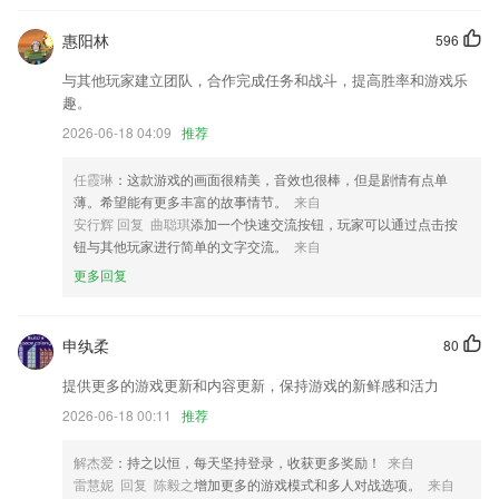
增加权限校验
惠阳林
596
bug修复和稳定性提升
与其他玩家建立团队，合作完成任务和战斗，提高胜率和游戏乐
新增思拓力R3全站仪展讯RTK型号
趣。
】接送机未支付订单流程优化，支付体验更顺滑；车型选择页增加车型折
2026-06-18 04:09
推荐
叠功能，高性价比舒适车型任你选
任霞琳
：这款游戏的画面很精美，音效也很棒，但是剧情有点单
通知盒子小部件自动清理逻辑调整为超过3000条后才自动清理历史记
薄。希望能有更多丰富的故事情节。
来自
录。
安行辉 回复 曲聪琪
添加一个快速交流按钮，玩家可以通过点击按
联系我们
钮与其他玩家进行简单的文字交流。
来自
以上就是狗万电竞w的介绍，如果您喜欢这款软件，您可以到应用商店进
更多回复
行打分评论，说出您的使用经历，以帮助我们更好的对产品进行优化修
改。
申纨柔
80
提供更多的游戏更新和内容更新，保持游戏的新鲜感和活力
2026-06-18 00:11
推荐
解杰爱
：持之以恒，每天坚持登录，收获更多奖励！
来自
雷慧妮 回复 陈毅之
增加更多的游戏模式和多人对战选项。
来自