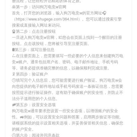
册流程，让您轻松开启精彩的体育之旅。
🥞第一步：访问狗万电竞w官网
首先，打开您的浏览器，输入
狗万电竞w
的官方网址🎧
（https://www.shugege.com/364.html）。您可以通过搜索引擎
搜索或直接输入网址来访问。
🔏第二步：点击注册按钮
一旦进入
狗万电竞w
官网，💶您会在页面上找到一个醒目的注册
按钮。点击该按钮，您将被引导至注册页面。
🛢第三步：填写注册信息
🛴在注册页面上，您需要填写一些必要的个人信息来创建
狗万电
竞w
账户。通常包括用户名、密码、电子邮件地址、手机号码
等。请务必提供准确完整的信息，以确保顺利完成注册。
🦑第四步：验证账户
🕒填写完个人信息后，您可能需要进行账户验证。
狗万电竞w
会
向您提供的电子邮件地址或手机号码发送一条验证信息，您需要
按照提示进行验证操作。这有助于确保账户的安全性，并防止不
法分子滥用您的个人信息。
🚞第五步：设置安全选项
狗万电竞w
通常要求您设置一些安全选项，以增强账户的安全
性。🚜例如，可以设置安全问题和答案，启用两步验证等功能。
请根据系统的提示设置相关选项，并妥善保管相关信息，确保您
的账户安全。
🕒第六步：阅读并同意条款