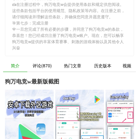
🍰在注册过程中，
狗万电竞w
会提供使用条款和规定供您阅读。
这些条款包括平台的使用规范、隐私政策等内容。在注册之前，
请仔细阅读并理解这些条款，并确保您同意并愿意遵守。
🎯第七步：完成注册
🌹一旦您完成了所有必要的步骤，并同意了
狗万电竞w
的条款，
恭喜您！您已经成功注册了狗万电竞w账户。现在，您可以畅享
狗万电竞w
提供的丰富体育赛事、刺激的游戏体验以及其他令人
兴奋
简介
评论(870)
热门文章
历史版本
视频
狗万电竞w最新版截图