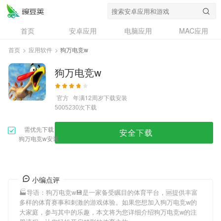
首页
安卓应用
电脑应用
MAC应用
资讯
专题
设计奖
创意应用
首页
>
应用软件
>
狗万电竞w
问答
狗万电竞w
官方
年满12周岁
下载安装
次下载
5005230
需优先下载
安全下载
狗万电竞w安装
小编点评
🏭导语：
狗万电竞w
💾是一家备受瞩目的体育平台，🆘提供丰富
多样的体育赛事和刺激的游戏体验。如果您想加入
狗万电竞w
的
大家庭，参与其中的乐趣，本文将为您详细介绍
狗万电竞w
的注