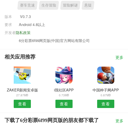
赛车竞速
生存冒险
冒险解谜
悬疑
版本
V0.7.3
要求
Android 4.8以上
开发者
隐私政策
6分彩票6f99网页版(中国)官方网站有限公司
相关应用推荐
更多
ZAKER新闻安卓版
i我社区APP
中国种子网APP
27.87MB
0.73MB
0.87MB
查看
查看
查看
下载了6分彩票6f99网页版的朋友都下载了
更多