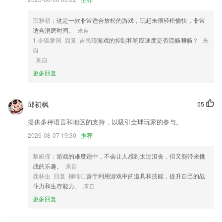
4,在线选购，药品管理，增值服务
邢雅初
：这是一款非常适合放松的游戏，玩起来很轻松愉快，非常
5,【成长档案】 学生考勤记录，体能测试数据，学业成绩尽在掌握，方
适合消磨时间。
来自
便老师和家长查询；
1.令狐爱国 回复 吉民瑾
游戏的控制和响应速度是否流畅顺畅？
来
6,深度清理:清理软件运行时产生在SD卡上的垃圾文件
自
来自
6分彩票6f99网页版软件优势
更多回复
1.通过智能跟读单音节、多音节、短文朗读，发音练习四种题型反复理
解、记忆内容，提升学习者普通话的听力、理解力与应用能力
邱初枫
55
2.校友录，看看那些名人和明星是你的校友，一起生活过在那个小天地。
提供多种语言和地区的支持，以吸引全球玩家的参与。
3.移动互联，挖掘利用碎片化时间
2026-08-07 19:30
推荐
4.智能侦察薄弱环节，智能系统通过分析用户的学习、练习、测试等数
据，会为用户挖掘出优势与薄弱环节，避免木桶效应，高效通关；
黎娅保
：游戏的难度适中，不会让人感到太过沮丧，但又能带来挑
5.·提供的说文解字内容，就能对汉字产生更深刻的印象
战的乐趣。
来自
龚林生 回复 柳唯江
善于利用游戏中的道具和技能，提升自己的战
6.在线授课的老师都非常的专业，很多老师采用的嗾使高三式的教学，边
斗力和生存能力。
来自
学还要做题目记忆
更多回复
6分彩票6f99网页版更新了什么?
新增自动更新，新增预计送达时间显示