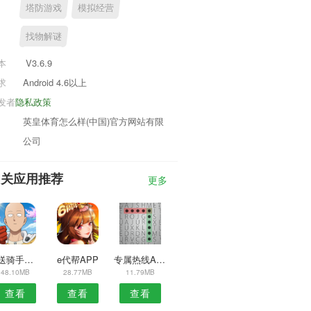
塔防游戏
模拟经营
找物解谜
本
V3.6.9
求
Android 4.6以上
发者
隐私政策
英皇体育怎么样(中国)官方网站有限
公司
相关应用推荐
更多
邻送骑手端APP
e代帮APP
专属热线APP
48.10MB
28.77MB
11.79MB
查看
查看
查看