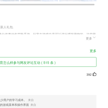
送新人礼包.
典仙侠类动作冒险手游，玩家在游戏中是可以进行捕捉宠物的，这些宠
更多
，得到玩家培养的宠物就可以进行击杀强大的宠物，宠物拥有自己的专
更多
怎么样参与网友评论互动 ( 515 条 )
学生们的课外生活。
药行业规范，可在线进行电子签名和签注。
392
仅需很实用。
解各类商户的类型;
减少用户的学习成本。
来自
的游戏菜单和操作界面
来自