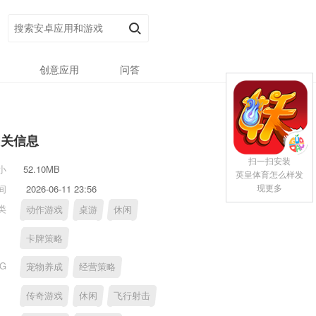
创意应用
问答
相关信息
扫一扫安装
小
52.10MB
英皇体育怎么样发
现更多
间
2026-06-11 23:56
类
动作游戏
桌游
休闲
卡牌策略
AG
宠物养成
经营策略
传奇游戏
休闲
飞行射击