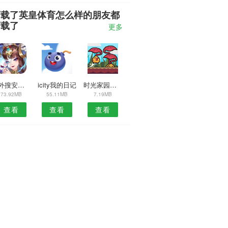
下载了英皇体育怎么样的朋友都
下载了
更多
海外搜安卓版
icity我的日记
时光家园安卓版
73.92MB
55.11MB
7.19MB
查看
查看
查看