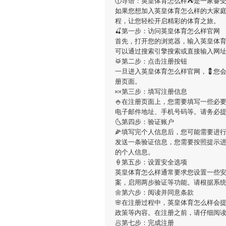
🕧导语：
英皇体育怎么样
⛺️是一家备
如果您想加入
英皇体育怎么样
的大家
程，让您轻松开启精彩的体育之旅。
🍒第一步：访问英皇体育怎么样官网
首先，打开您的浏览器，输入
英皇体
可以通过搜索引擎搜索或直接输入网
🥁第二步：点击注册按钮
一旦进入
英皇体育怎么样
官网，💈您
册页面。
🍬第三步：填写注册信息
🍚在注册页面上，您需要填写一些必
电子邮件地址、手机号码等。请务必
🌜第四步：验证账户
🌽填写完个人信息后，您可能需要进
发送一条验证信息，您需要按照提示
的个人信息。
🍦第五步：设置安全选项
英皇体育怎么样
通常要求您设置一些安
案，启用两步验证等功能。请根据系
🌼第六步：阅读并同意条款
🌸在注册过程中，
英皇体育怎么样
会
政策等内容。在注册之前，请仔细阅
🥟第七步：完成注册