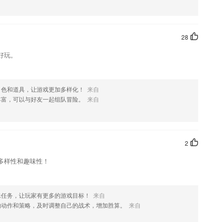
喜欢这款软件，您可以到应用商店进行打分评论，说出您的使用经历，
28
好玩。
角色和道具，让游戏更加多样化！
来自
丰富，可以与好友一起组队冒险。
来自
2
多样性和趣味性！
殊任务，让玩家有更多的游戏目标！
来自
的动作和策略，及时调整自己的战术，增加胜算。
来自