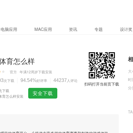
电脑应用
MAC应用
资讯
专题
设计奖
体育怎么样
大
官方
年满12周岁
下载安装
时
03
次下载
94.54%
好评率
44237
人评论
扫码打开当前页下载
分
先下载
安全下载
体育怎么样安装
T