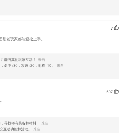
借鉴更多好的学习模式
的想法，学会多角度批判性思考，并将这种能力带到今后的文章写作中
7
西语发音基础认知。
还是老玩家都能轻松上手。
入医学社区与10万伙伴一起成长
习辅导。
富并能与其他玩家互动？
来自
，命中+30，攻速+20，射程+10。
来自
元
友！
697
性
物，寻找稀有装备和材料！
来自
交互动功能和活动。
来自