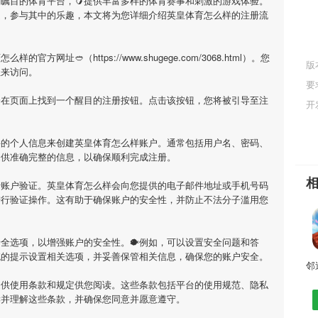
受瞩目的体育平台，🥭提供丰富多样的体育赛事和刺激的游戏体验。
庭，参与其中的乐趣，本文将为您详细介绍
英皇体育怎么样
的注册流
育怎么样
的官方网址🥙（https://www.shugege.com/3068.html）。您
版
址来访问。
要
会在页面上找到一个醒目的注册按钮。点击该按钮，您将被引导至注
开
要的个人信息来创建
英皇体育怎么样
账户。通常包括用户名、密码、
提供准确完整的信息，以确保顺利完成注册。
行账户验证。
英皇体育怎么样
会向您提供的电子邮件地址或手机号码
进行验证操作。这有助于确保账户的安全性，并防止不法分子滥用您
全选项，以增强账户的安全性。🐡例如，可以设置安全问题和答
统的提示设置相关选项，并妥善保管相关信息，确保您的账户安全。
提供使用条款和规定供您阅读。这些条款包括平台的使用规范、隐私
读并理解这些条款，并确保您同意并愿意遵守。