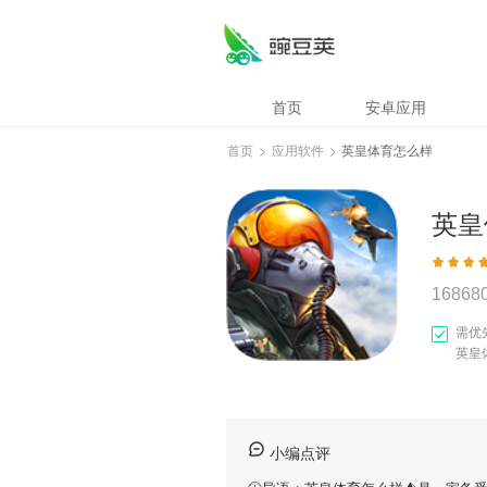
首页
安卓应用
首页
>
应用软件
>
英皇体育怎么样
英皇
16868
需优
英皇
小编点评