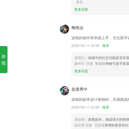
来自
1.可以在线进行互动，分享学习的心得，
更多回复
2.在圈子中，与千万同龄人交换有价值
去。
梅艳达
3.改名儿童教育游戏
4.学习西班牙语基础教学课程，轻松搞定
游戏的操作简单易上手，无论新手
5.一个人走得更快，一群人走得更远，加
2026-06-11 20:05
推荐
6.丰富的日语语言学习资源，在线一键学
举
张瑶纪
：游戏中的社交功能是否丰
英皇体育怎么样更新了什么?
报
聂祥行 回复 黎威艳
神秘弓箭手套装
更多回复
1元新冠津贴保障升级,每日津贴高达2000
看看谁在偷偷关注你，你又关注了哪些馆
皇甫秀中
动态上传距离校验分专业设置;
本周展示ui优化，更易关注行动状态。
游戏的副本设计很独特，充满挑战
优化安全及隐私协议
2026-06-11 23:00
推荐
[优化]特殊视频导致水印宝闪退
凌波雄
：探索副本，挑战强大的怪
联系我们
温欣青 回复 甘影旭
请增加更多的社