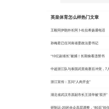
英皇体育怎么样热门文章
王毅同伊朗外长阿卜杜拉希扬通电话
孙梅君已任河南省委政法委书记
“10亿副省长”被捕！长期偷看违禁书
中超浙江队与泰国武里南赛后冲突，7人
浙江宣传：五问“人肉开盒”
湖北省武汉市原副市长王清华被“双开”
研制运-20的央企高层调整，“80后”担