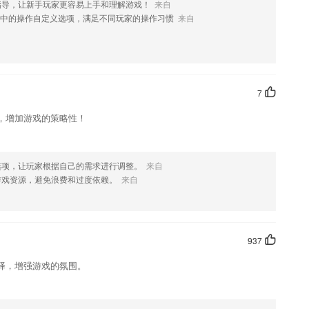
指导，让新手玩家更容易上手和理解游戏！
来自
中的操作自定义选项，满足不同玩家的操作习惯
来自
优势
发展。
在这里查看自己的学习课程
；
7
，增加游戏的策略性！
学等一全面的教育资源。
选项，让玩家根据自己的需求进行调整。
来自
了什么?
游戏资源，避免浪费和过度依赖。
来自
937
用目的；
择，增强游戏的氛围。