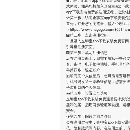
⛲️导语：
企聊宝app下载安装免费
🍻
戏体验。如果您想加入
企聊宝app下
app下载安装免费
的注册流程，让您轻
🍻第一步：访问企聊宝app下载安装
首先，打开您的浏览器，输入
企聊宝a
（https://www.shugege.co
🏫第二步：点击注册按钮
一旦进入
企聊宝app下载安装免费
官网
引导至注册页面。
🏤第三步：填写注册信息
🍳在注册页面上，您需要填写一些必
名、密码、电子邮件地址、手机号码
🥞第四步：验证账户
🆙填写完个人信息后，您可能需要进
手机号码发送一条验证信息，您需要
子滥用您的个人信息。
🐋第五步：设置安全选项
企聊宝app下载安装免费
通常要求您设
题和答案，启用两步验证等功能。请
安全。
🥑第六步：阅读并同意条款
🎨在注册过程中，
企聊宝app下载安装
范、隐私政策等内容。在注册之前，