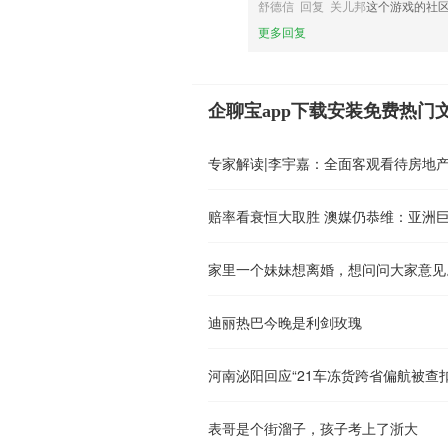
舒德信 回复 关儿邦
这个游戏的社
更多回复
企聊宝app下载安装免费热门
专家解读|李宇嘉：全面客观看待房地
赔率看衰恒大取胜 澳媒仍恭维：亚洲
家里一个妹妹想离婚，想问问大家意见
迪丽热巴今晚是利剑玫瑰
河南泌阳回应“21车冻货跨省偏航被查扣
表哥是个街溜子，孩子考上了浙大