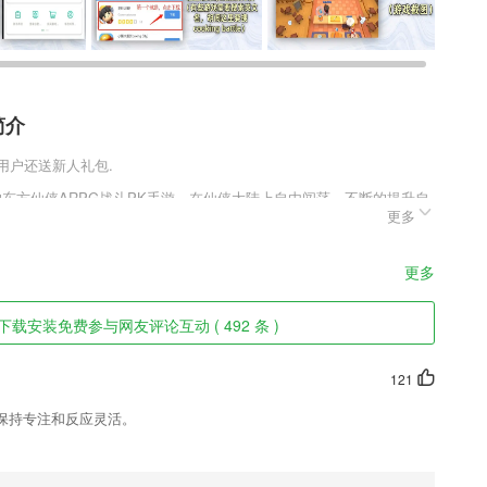
简介
新用户还送新人礼包.
的东方仙侠ARPG战斗PK手游，在仙侠大陆上自由闯荡，不断的提升自
更多
一半，和他一起建造属于自己的梦幻家园，享受神仙眷侣般的美好生
玄幻的场景里面畅游九州，将所有美景尽收眼底，在这里实现你的仙侠
更多
特色
下载安装免费参与网友评论互动 ( 492 条 )
付
花。
121
及其全新的政府部门动态性，线上政冶和政治问题等;
保持专注和反应灵活。
以更好的进行选择；
学院！