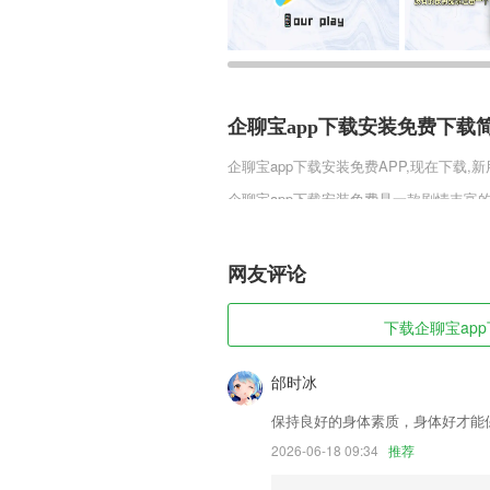
企聊宝app下载安装免费下载
企聊宝app下载安装免费
APP,现在下载,
企聊宝app下载安装免费是一款剧情丰富
己的操作技巧，用实力快速找到自己的另
活，在这里你还可以学习强大的仙法，在
梦。
网友评论
企聊宝app下载安装免费软件
下载企聊宝app
1,低价：购买价高于门市价，双倍差额赔
2,传统国学与互联网碰撞，擦除智慧的火
邰时冰
3,早已创建了各种各样优选的新闻定义，
保持良好的身体素质，身体好才能
4,大量的学习资源全部展示在平台里，可
2026-06-18 09:34
推荐
5,从小白到大神，您只差下载一个AI音乐