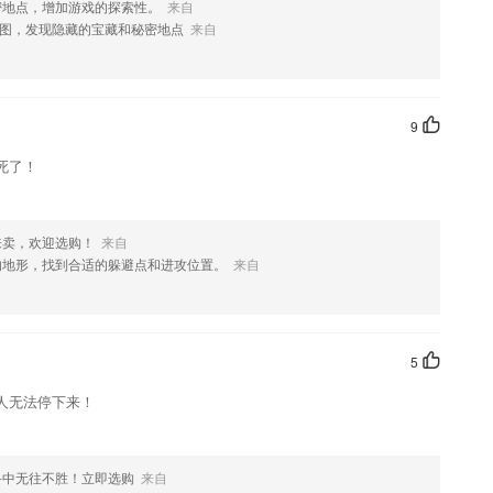
密地点，增加游戏的探索性。
来自
图，发现隐藏的宝藏和秘密地点
来自
绍，如果您喜欢这款软件，您可以到应用商店进行打分评论，说出您的使
化修改。
9
死了！
来卖，欢迎选购！
来自
的地形，找到合适的躲避点和进攻位置。
来自
5
人无法停下来！
斗中无往不胜！立即选购
来自