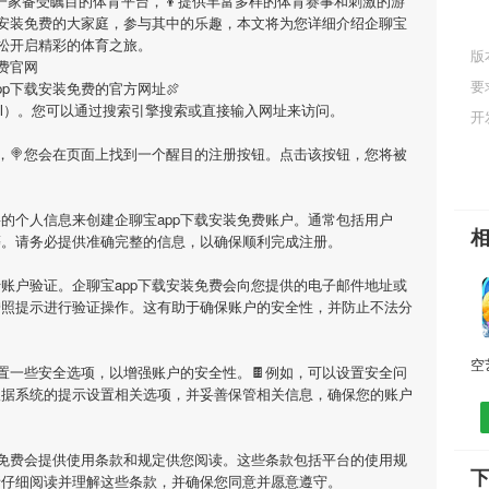
是一家备受瞩目的体育平台，👦提供丰富多样的体育赛事和刺激的游
载安装免费
的大家庭，参与其中的乐趣，本文将为您详细介绍
企聊宝
松开启精彩的体育之旅。
版
免费官网
要
pp下载安装免费
的官方网址🍖
m/3051.html）。您可以通过搜索引擎搜索或直接输入网址来访问。
开
，🍭您会在页面上找到一个醒目的注册按钮。点击该按钮，您将被
要的个人信息来创建
企聊宝app下载安装免费
账户。通常包括用户
等。请务必提供准确完整的信息，以确保顺利完成注册。
行账户验证。
企聊宝app下载安装免费
会向您提供的电子邮件地址或
按照提示进行验证操作。这有助于确保账户的安全性，并防止不法分
置一些安全选项，以增强账户的安全性。🍫例如，可以设置安全问
根据系统的提示设置相关选项，并妥善保管相关信息，确保您的账户
免费
会提供使用条款和规定供您阅读。这些条款包括平台的使用规
下
请仔细阅读并理解这些条款，并确保您同意并愿意遵守。