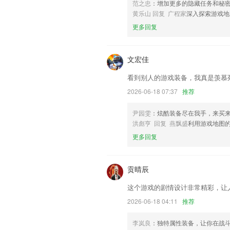
范之忠
：增加更多的隐藏任务和秘
联系我们
黄乐山 回复 广程家
深入探索游戏地
以上就是企聊宝app下载安装免费的介
更多回复
用经历，以帮助我们更好的对产品进行优
文宏佳
看到别人的游戏装备，我真是羡慕
2026-06-18 07:37
推荐
尹园雯
：炫酷装备尽在我手，来买
洪彪亨 回复 燕飘盛
利用游戏地图
更多回复
贡晴辰
这个游戏的剧情设计非常精彩，让
2026-06-18 04:11
推荐
李岚良
：独特属性装备，让你在战