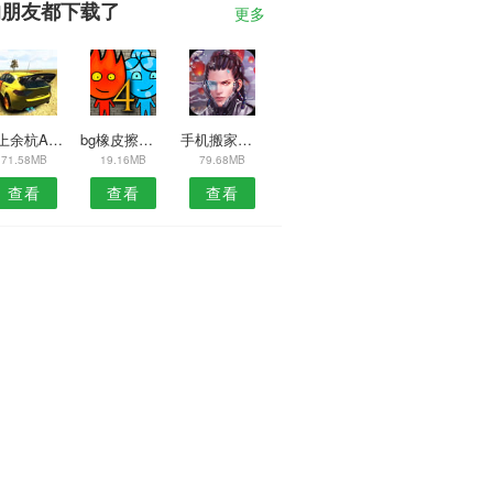
的朋友都下载了
更多
掌上余杭APP
bg橡皮擦安卓版
手机搬家助手
71.58MB
19.16MB
79.68MB
查看
查看
查看