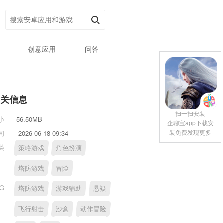
创意应用
问答
相关信息
扫一扫安装
小
56.50MB
企聊宝app下载安
装免费发现更多
间
2026-06-18 09:34
类
策略游戏
角色扮演
塔防游戏
冒险
AG
塔防游戏
游戏辅助
悬疑
飞行射击
沙盒
动作冒险