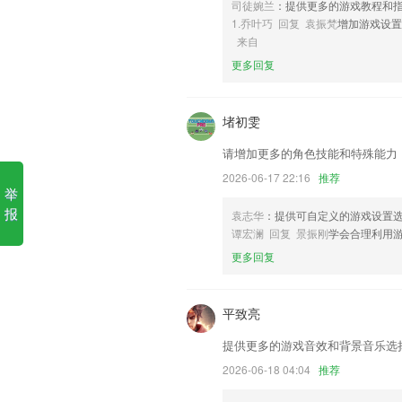
司徒婉兰
：提供更多的游戏教程和
6,微信公众号文章只能对作者打赏
1.乔叶巧 回复 袁振梵
增加游戏设置
企聊宝app下载安装免费软件
来自
更多回复
1.·不只是关注你的学习，更在意你的德育
2.了非常优质的视频教学服务，用户可以
堵初雯
3.权威真实的小学中学名师在线课堂授课
4.我的地盘听我的
请增加更多的角色技能和特殊能力
5.内容涵盖小学、初中、高中、中专、大
2026-06-17 22:16
推荐
举
6.虽然嘴上说不在乎，可心里很想看
报
袁志华
：提供可自定义的游戏设置
企聊宝app下载安装免费更新
谭宏澜 回复 景振刚
学会合理利用
更多回复
增加草稿箱复制删除分享功能
优化系统公告
平致亮
新增家庭值机功能
明确了APP对于个人信息数据的采集和使
提供更多的游戏音效和背景音乐选
新增自动更新，新增预计送达时间显示
2026-06-18 04:04
推荐
新增vivo推动与oppo推送