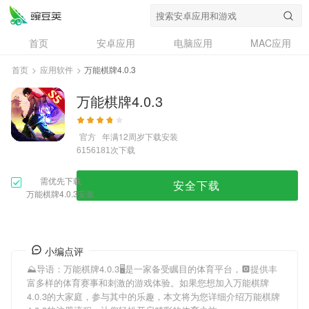
首页
安卓应用
电脑应用
MAC应用
资讯
专题
设计奖
创意应用
首页
>
应用软件
>
万能棋牌4.0.3
问答
万能棋牌4.0.3
官方
年满12周岁
下载安装
次下载
6156181
需优先下载
安全下载
万能棋牌4.0.3安装
小编点评
⛰导语：
万能棋牌4.0.3
🖥是一家备受瞩目的体育平台，🅾提供丰
富多样的体育赛事和刺激的游戏体验。如果您想加入
万能棋牌
4.0.3
的大家庭，参与其中的乐趣，本文将为您详细介绍
万能棋牌