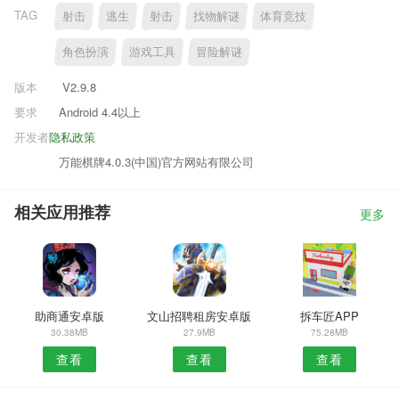
TAG
射击
逃生
射击
找物解谜
体育竞技
角色扮演
游戏工具
冒险解谜
版本
V2.9.8
要求
Android 4.4以上
开发者
隐私政策
万能棋牌4.0.3(中国)官方网站有限公司
相关应用推荐
更多
助商通安卓版
文山招聘租房安卓版
拆车匠APP
30.38MB
27.9MB
75.28MB
查看
查看
查看