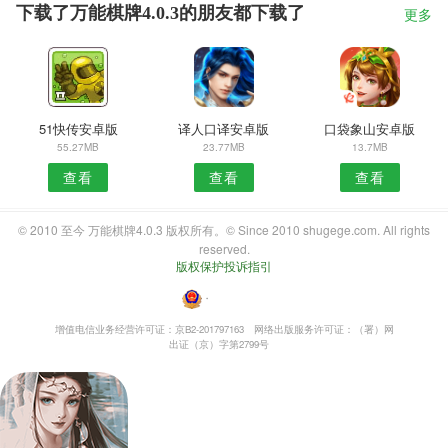
下载了万能棋牌4.0.3的朋友都下载了
更多
51快传安卓版
译人口译安卓版
口袋象山安卓版
55.27MB
23.77MB
13.7MB
查看
查看
查看
© 2010 至今 万能棋牌4.0.3 版权所有。© Since 2010 shugege.com. All rights
reserved.
版权保护投诉指引
・
增值电信业务经营许可证：京B2-201797163
网络出版服务许可证：（署）网
出证（京）字第2799号