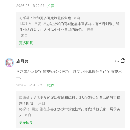
事。
2026-06-18 09:38
推荐
3,消息列表，今日头条每日热点推送
4,这样在发图的时候也可以自主修图，还可以拼出不错的九宫格图片。
习乐凝
：增加更多可定制化的角色
来自
1.匡时钧 回复 易忠达
游戏的商城物品丰富多样，有各种时装、道
5,多家门店同时在线,管理一手掌握
具可供购买，让人可以个性化自己的角色。
来自
6,从公司代理保险品牌的产品说明、客户档案管理、计划书制作到在线投
来自
保、核心系统查询服务，全面提高2265个人及团队保险事业整体效益！
更多回复
万能棋牌4.0.3软件优势
1.· 覆盖年级：小学、初中、高中
农月兴
67
2.才是你真正的美术朋友圈,一个属于美术圈真正的沟通平台等你来吐槽
学习其他玩家的游戏经验和技巧，以便更快地提升自己的游戏水
平。
3.随时随地在线进行学习辅导
2026-06-18 07:43
推荐
4.解析全：最全的化学作业，覆盖学科90%以上的课本练习册解析
5.制定复习计划，主动感知学习进度，激活复习计划后激励同学自主学
廖谦婵
：提供更多的游戏奖励和福利，让玩家感受到自己的努力得
习。
到了回报！
来自
终琛琦 回复 邵坚永
参加游戏中的竞技场，挑战其他玩家，展示实
6.输入核心关键词之后可在题库之中找到合适的内容和试题。
力
来自
万能棋牌4.0.3更新了什么?
更多回复
改善了应用的运行环境。