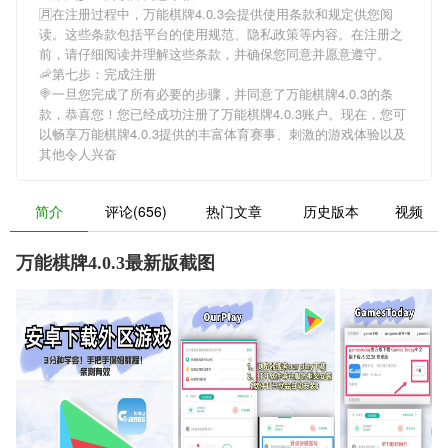
🈷在注册过程中，
万能棋牌4.0.3
会提供使用条款和规定供您阅
读。这些条款包括平台的使用规范、隐私政策等内容。在注册之
前，请仔细阅读并理解这些条款，并确保您同意并愿意遵守。
🦐第七步：完成注册
🍭一旦您完成了所有必要的步骤，并同意了
万能棋牌4.0.3
的条
款，恭喜您！您已经成功注册了万能棋牌4.0.3账户。现在，您可
以畅享
万能棋牌4.0.3
提供的丰富体育赛事、刺激的游戏体验以及
其他令人兴奋
简介
评论(656)
热门文章
历史版本
视频
万能棋牌4.0.3最新版截图