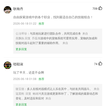
新增用户协议隐私协议
耿翰丹
709
摇一摇功能优化，界面弹出之后再次摇动不再有震动或声音提示
自由探索游戏中的各个职业，找到最适合自己的技能组合！
开发商：安吉汽车物流有限公司
2026-06-18 01:22
推荐
快来更新吧~~~
公冶琴珍
：与其他玩家进行团队合作，共同完成任务
来自
修复小部分机型，视频照片卡顿的问题
燕飘纨 回复 乔磊旭
游戏中的宠物系统可爱而实用，宠物的加成和
联系我们
技能对战斗起到了重要的辅助作用。
来自
以上就是万能棋牌4.0.3的介绍，如果您喜欢这款软件，您可以到应用商
更多回复
店进行打分评论，说出您的使用经历，以帮助我们更好的对产品进行优化
修改。
嵇聪淑
74
玩了半天，还是不会啊
2026-06-18 01:08
推荐
骆宝德
：多人在线对战模式让人乐在其中，与好友共同战斗。
来自
寇晨刚 回复 鲍雄鸿
关注游戏更新和补丁，了解游戏的最新动态和
变化，及时适应和应对
来自
更多回复