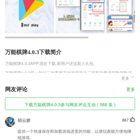
万能棋牌4.0.3下载简介
万能棋牌4.0.3
APP,现在下载,新用户还送新人礼包.
万能棋牌4.0.3是一款以三故事展开的架空历史三国系列养成冒险冒险战
更多
争策略手游，你将成为唯一一个穿越到东汉时期的人物，在三国尚未建立
起来之前建立起自己的国度，一同抵御敌人的进攻，收集被埋没在人海中
网友评论
更多
的各种强大的武将，在这里展开你的征服世界之旅，强大的世界版图等你
收集，轻松治国展现你的实力。
下载万能棋牌4.0.3参与网友评论互动 ( 588 条 )
万能棋牌4.0.3软件特色
1,【全本书库】致力于全网海量的免费阅读书架综合汇聚，无广告无干
胡云娇
867
扰。
提供一个快速保存和加载游戏进度的功能，以便玩家能方便地继
2,提供了本地圈子论坛，可以在线与其他网友互动聊天，一起畅谈生活趣
续游戏。