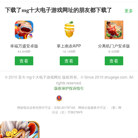
下载了mg十大电子游戏网址的朋友都下载了
更多
幸福万盛安卓版
掌上南农APP
分离机门户安卓版
44.84MB
16.16MB
8.42MB
查看
查看
查看
© 2010 至今 mg十大电子游戏网址 版权所有。© Since 2010 shugege.com. All
rights reserved.
版权保护投诉指引
・
增值电信业务经营许可证：京B2-201797163
网络出版服务许可证：（署）网
出证（京）字第2799号