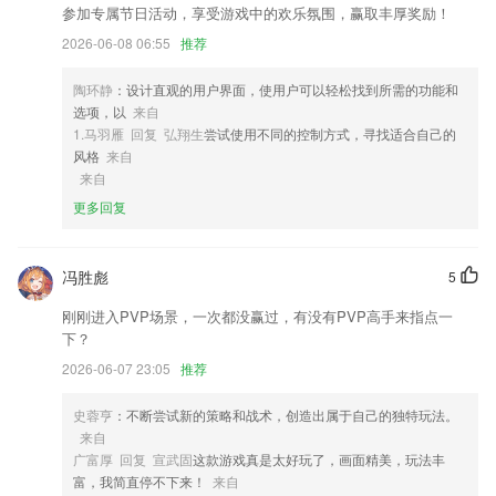
3,日常教务管理
参加专属节日活动，享受游戏中的欢乐氛围，赢取丰厚奖励！
2026-06-08 06:55
推荐
4,中继、相机、飞控云台设置，可以远程切换面孔，拍摄照片和视频。
5,清晰接单，实时导航，掌握全程；
陶环静
：设计直观的用户界面，使用户可以轻松找到所需的功能和
6,全新题库：恪守2022年新版全国机动车考试大纲，涵盖完整的小车、货
选项，以
来自
车、客车、摩托车题库以及各地方题库、资格证题库，每周更新，每题都
1.马羽雁 回复 弘翔生
尝试使用不同的控制方式，寻找适合自己的
有官方解释和答题技巧；
风格
来自
来自
mg十大电子游戏网址软件优势
更多回复
1.不一样等级难度的动画配音
2.·拥有每日刷题、考点训练、真题测试、随机测试、收藏夹、错题本等
冯胜彪
5
功能可供考生免费使用，多种形式刷题不疲惫。
刚刚进入PVP场景，一次都没赢过，有没有PVP高手来指点一
3.而作为创始团队的我们，甚至留学过程的艰辛与不易，在我们自己读书
下？
的过程中碰到的问题耽误了我们大量的时间，而我们在想，如果有这么一
个软件能够帮留学生去解决这类烦恼并节省时间，那真是一件很棒的事情
2026-06-07 23:05
推荐
4.软件提供不同层次的词汇书，供不同层次的英语学习者选择。每本词典
史蓉亨
：不断尝试新的策略和战术，创造出属于自己的独特玩法。
中的单词和短语都已分类。
来自
5.《大学》、《中庸》、《老子》、《庄子》、《孝经》、《弟子规》、
广富厚 回复 宣武固
这款游戏真是太好玩了，画面精美，玩法丰
《三字经》等
富，我简直停不下来！
来自