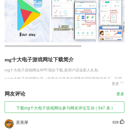
mg十大电子游戏网址下载简介
mg十大电子游戏网址
APP,现在下载,新用户还送新人礼包.
mg十大电子游戏网址是一款将合击版本的优势发挥到极致的作品，玩家
更多
们能够在这款作品之中感受到精妙的合击技能的威力巨大，释放便可以满
屏清怪，就仿佛是灸炎一般灼热，为玩家们创造出相当完善的游玩环境，
网友评论
更多
各种游戏机制都让玩家们的游玩体验更加舒心。
mg十大电子游戏网址软件特色
下载mg十大电子游戏网址参与网友评论互动 ( 547 条 )
1,班主任1对1辅导：贴心辅导课后作业，成为孩子的知心朋友
苏美厚
628
2,【兼职外快把钱赚】