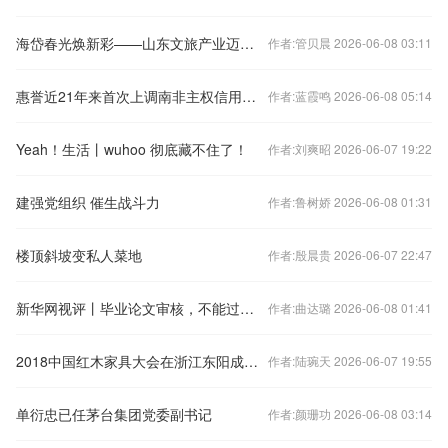
海岱春光焕新彩——山东文旅产业迈向高质量发展观察
作者:管贝晨 2026-06-08 03:11
惠誉近21年来首次上调南非主权信用评级
作者:蓝霞鸣 2026-06-08 05:14
Yeah！生活丨wuhoo 彻底藏不住了！
作者:刘爽昭 2026-06-07 19:22
建强党组织 催生战斗力
作者:鲁树娇 2026-06-08 01:31
楼顶斜坡变私人菜地
作者:殷晨贵 2026-06-07 22:47
新华网视评丨毕业论文审核，不能过度依赖AI
作者:曲达璐 2026-06-08 01:41
2018中国红木家具大会在浙江东阳成功举办
作者:陆琬天 2026-06-07 19:55
单衍忠已任茅台集团党委副书记
作者:颜珊功 2026-06-08 03:14