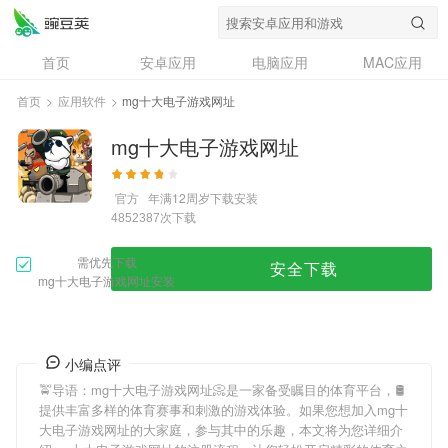
首页
安卓应用
电脑应用
MAC应用
资讯
专题
设计奖
创意应用
首页
>
应用软件
>
mg十大电子游戏网址
问答
mg十大电子游戏网址
官方
年满12周岁
下载安装
次下载
4852387
需优先下载
安全下载
mg十大电子游戏网址安装
小编点评
🚖导语：
mg十大电子游戏网址
📀是一家备受瞩目的体育平台，🛢
提供丰富多样的体育赛事和刺激的游戏体验。如果您想加入
mg十
大电子游戏网址
的大家庭，参与其中的乐趣，本文将为您详细介