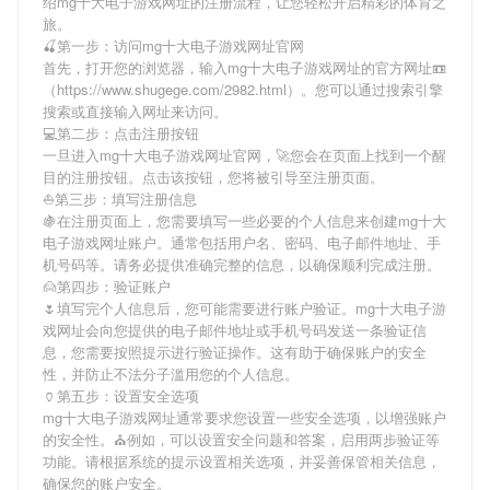
绍
mg十大电子游戏网址
的注册流程，让您轻松开启精彩的体育之
旅。
🍒第一步：访问mg十大电子游戏网址官网
首先，打开您的浏览器，输入
mg十大电子游戏网址
的官方网址📼
（https://www.shugege.com/2982.html）。您可以通过搜索引擎
搜索或直接输入网址来访问。
💻第二步：点击注册按钮
一旦进入
mg十大电子游戏网址
官网，🚀您会在页面上找到一个醒
目的注册按钮。点击该按钮，您将被引导至注册页面。
⛵️第三步：填写注册信息
🍇在注册页面上，您需要填写一些必要的个人信息来创建
mg十大
电子游戏网址
账户。通常包括用户名、密码、电子邮件地址、手
机号码等。请务必提供准确完整的信息，以确保顺利完成注册。
🙍第四步：验证账户
🌷填写完个人信息后，您可能需要进行账户验证。
mg十大电子游
戏网址
会向您提供的电子邮件地址或手机号码发送一条验证信
息，您需要按照提示进行验证操作。这有助于确保账户的安全
性，并防止不法分子滥用您的个人信息。
🏺第五步：设置安全选项
mg十大电子游戏网址
通常要求您设置一些安全选项，以增强账户
的安全性。⛪例如，可以设置安全问题和答案，启用两步验证等
功能。请根据系统的提示设置相关选项，并妥善保管相关信息，
确保您的账户安全。