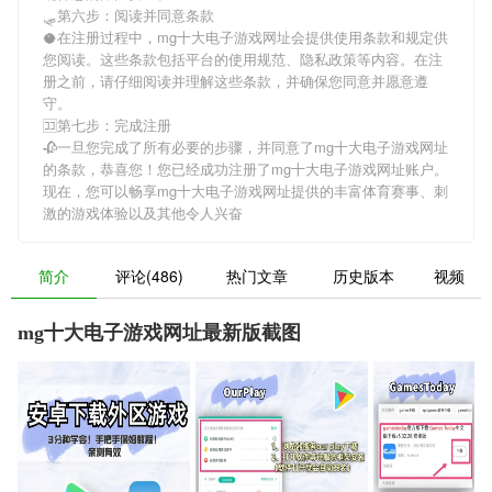
🛷第六步：阅读并同意条款
🥥在注册过程中，
mg十大电子游戏网址
会提供使用条款和规定供
您阅读。这些条款包括平台的使用规范、隐私政策等内容。在注
册之前，请仔细阅读并理解这些条款，并确保您同意并愿意遵
守。
🈁第七步：完成注册
🥀一旦您完成了所有必要的步骤，并同意了
mg十大电子游戏网址
的条款，恭喜您！您已经成功注册了mg十大电子游戏网址账户。
现在，您可以畅享
mg十大电子游戏网址
提供的丰富体育赛事、刺
激的游戏体验以及其他令人兴奋
简介
评论(486)
热门文章
历史版本
视频
mg十大电子游戏网址最新版截图