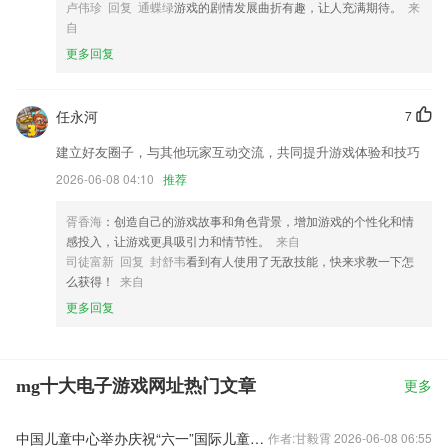
卢伟珍 回复 通蝶绿
游戏的剧情发展曲折有趣，让人充满期待。
来
自
更多回复
任永河
7
建立好友圈子，与其他玩家互动交流，共同提升游戏体验和技巧
2026-06-08 04:10
推荐
胥香海
：创造自己的游戏故事和角色背景，增加游戏的个性化和情
感投入，让游戏更具吸引力和情节性。
来自
司徒富新 回复 封舒韦
看到有人使用了无敌技能，快来求教一下怎
么获得！
来自
更多回复
mg十大电子游戏网址热门文章
更多
中国儿童中心举办庆祝“六一”国际儿童节主题游园活动
作者:甘毅霄 2026-06-08 06:55