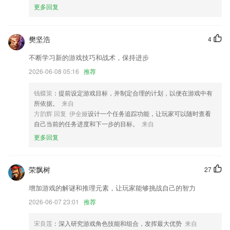
6.直接配合剑桥少儿英语图书进行使用，更好的实现了纸质化的网络联
更多回复
动。
mg十大电子游戏网址更新了什么?
樊坚浩
4
新增消息推送服务，不遗漏重要提醒
不断学习新的游戏技巧和战术，保持进步
设置页面新增回收站，再也不用担心误删文章了
2026-06-08 05:16
推荐
新增预约转快捷
钱蝶策
：提前设定游戏目标，并制定合理的计划，以便在游戏中有
浏览过的足迹,我们都贴心记录,请到"我的"里寻找吧~
所依据。
来自
增加产品库；
方韵辉 回复 伊全娅
设计一个任务追踪功能，让玩家可以随时查看
自己当前的任务进度和下一步的目标。
来自
开发商：上海萨渤申网络科技有限公司
更多回复
联系我们
以上就是mg十大电子游戏网址的介绍，如果您喜欢这款软件，您可以到
应用商店进行打分评论，说出您的使用经历，以帮助我们更好的对产品进
荣飘树
27
行优化修改。
增加游戏的解谜和推理元素，让玩家能够挑战自己的智力
2026-06-07 23:01
推荐
宋良莲
：深入研究游戏角色技能和组合，发挥最大优势
来自