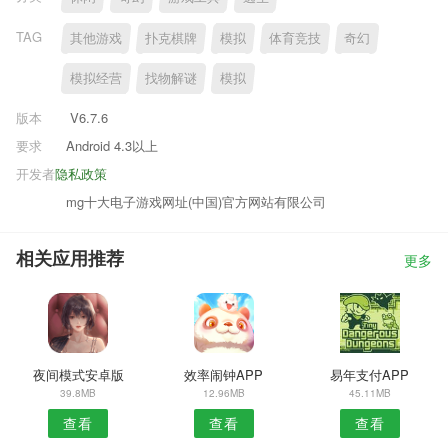
TAG
其他游戏
扑克棋牌
模拟
体育竞技
奇幻
模拟经营
找物解谜
模拟
版本
V6.7.6
要求
Android 4.3以上
开发者
隐私政策
mg十大电子游戏网址(中国)官方网站有限公司
相关应用推荐
更多
夜间模式安卓版
效率闹钟APP
易年支付APP
39.8MB
12.96MB
45.11MB
查看
查看
查看