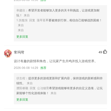
4,课程讲义，六阶集成教学研发程序，讲义与学生无缝适配，专注中小学
教育
幸建欣
：希望开发者能够加入更多的关卡和挑战，让游戏更加耐
玩！
来自
5,汇集了全网海量漫画资源，每天定时更新漫画。
1.扶馥东 回复 蒲琴茗
不要被挫折打倒，相信自己能够战胜困难！
6,还能够自在替换底色预览，满意您的全部需求。
来自
来自
jn江南官方软件优势
更多回复
1.：海量国内外优质童书资源，没有wifi也能听
2.·界面美观简洁，颜色清新，操作简单。
常玛苛
49
3.翻转卡片：其表现形式为根据听到的语音，在4张卡片中挑选出正确的
设计有趣的剧情和角色，让玩家产生共鸣并投入游戏世界。
卡片。
2026-06-08 14:29
推荐
4.互联网教学的方式可实现移动课程学习，随时都能学习；
5.不管是想让孩子开发乐感还是学习乐理，“汤米兔”都是不可缺少的优质
伏生程
：提供更多的游戏更新和扩展内容，保持游戏的新鲜感和持
教育软件。
续性。
来自
濮阳睿颖 回复 公冶烟育
希望游戏能够有更多的自定义选项，让玩
6.积分奖励，你可以在学习的过程中获取大量的积分奖励，能对方需要的
家能够个性化游戏体验！
来自
商品。
更多回复
jn江南官方更新了什么?
新增后期叠加