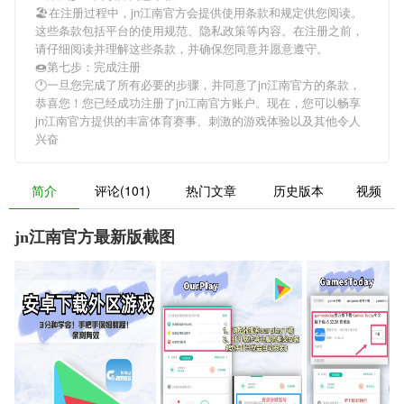
🏖在注册过程中，
jn江南官方
会提供使用条款和规定供您阅读。
这些条款包括平台的使用规范、隐私政策等内容。在注册之前，
请仔细阅读并理解这些条款，并确保您同意并愿意遵守。
🍩第七步：完成注册
🕐一旦您完成了所有必要的步骤，并同意了
jn江南官方
的条款，
恭喜您！您已经成功注册了jn江南官方账户。现在，您可以畅享
jn江南官方
提供的丰富体育赛事、刺激的游戏体验以及其他令人
兴奋
简介
评论(101)
热门文章
历史版本
视频
jn江南官方最新版截图