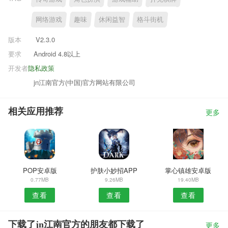
网络游戏
趣味
休闲益智
格斗街机
版本
V2.3.0
要求
Android 4.8以上
开发者
隐私政策
jn江南官方(中国)官方网站有限公司
相关应用推荐
更多
POP安卓版
护肤小妙招APP
掌心镇雄安卓版
0.77MB
9.26MB
19.40MB
查看
查看
查看
下载了jn江南官方的朋友都下载了
更多