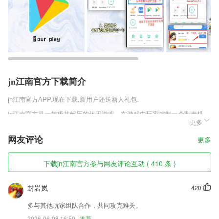
jn江南官方下载简介
jn江南官方
APP,现在下载,新用户还送新人礼包.
jn江南官方是一款极其解压的休闲游戏。在游戏中玩家控制一个割麦机
更多
器，沿着麦子的走向调整刀刃，将麦一根不剩的一次割下，游戏操作方式
极其简单，游戏体验极其的轻松解压，适合所有类型的玩家游玩，喜欢休
网友评论
更多
闲解压游戏的玩家千万不要错过这款游戏，赶快来下载试试吧。
jn江南官方软件特色
下载jn江南官方参与网友评论互动 ( 410 条 )
1,多终端无缝对接，轻松享受移动办公
封岩岚
420
2,早教知识，里面的早教知识都是很多，有各种方面的都可以更好的为孩
子做好启蒙教育。
多与其他玩家组队合作，共同攻克难关。
3,海量谱库 畅弹无限
2026-06-08 16:50
推荐