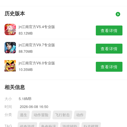
历史版本
jn江南官方V5.4专业版
查看详情
83.12MB
jn江南官方V9.7专业版
查看详情
88.70MB
jn江南官方V6.0专业版
查看详情
10.35MB
相关信息
大小
5.18MB
时间
2026-06-08 16:50
分类
逃生
动作冒险
飞行射击
动作
TAG
传奇游戏
角色扮演
游戏辅助
扑克棋牌