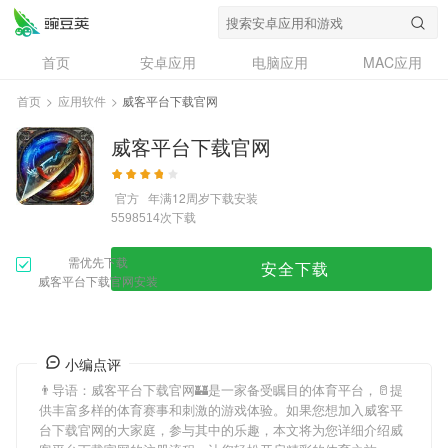
首页
安卓应用
电脑应用
MAC应用
资讯
专题
设计奖
创意应用
首页
>
应用软件
>
威客平台下载官网
问答
威客平台下载官网
官方
年满12周岁
下载安装
次下载
5598514
需优先下载
安全下载
威客平台下载官网安装
小编点评
👨导语：
威客平台下载官网
🏰是一家备受瞩目的体育平台，🥛提
供丰富多样的体育赛事和刺激的游戏体验。如果您想加入
威客平
台下载官网
的大家庭，参与其中的乐趣，本文将为您详细介绍
威