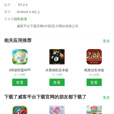
版本
V5.2.4
要求
Android 4.4以上
开发者
隐私政策
威客平台下载官网(中国)官方网站有限公司
相关应用推荐
更多
3球迷联盟APP
水墨相机安卓版
精真估安卓版
97.70MB
10.19MB
53.29MB
查看
查看
查看
下载了威客平台下载官网的朋友都下载了
更多