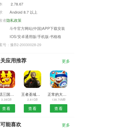
本
2.78.67
求
Android 8.7 以上
发者
隐私政策
斗牛官方网站(中国)APP下载安装
IOS/安卓通用版/手机版-书格格
号：豫B2-20030028-29
相关应用推荐
更多
大话三国星耀版
王者圣域之至尊蓝月
正常的大冒险
3.38GB
2.81GB
138.70MB
查看
查看
查看
你可能喜欢
更多