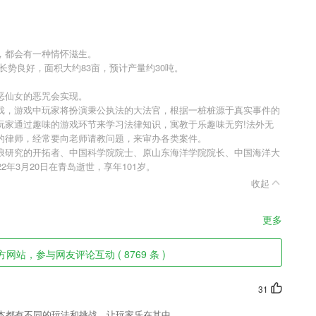
，都会有一种情怀滋生。
长势良好，面积大约83亩，预计产量约30吨。
恶仙女的恶咒会实现。
戏，游戏中玩家将扮演秉公执法的大法官，根据一桩桩源于真实事件的
玩家通过趣味的游戏环节来学习法律知识，寓教于乐趣味无穷!法外无
的律师，经常要向老师请教问题，来审办各类案件。
浪研究的开拓者、中国科学院院士、原山东海洋学院院长、中国海洋大
2年3月20日在青岛逝世，享年101岁。
收起
更多
网站，参与网友评论互动 ( 8769 条 )
31
本都有不同的玩法和挑战，让玩家乐在其中。