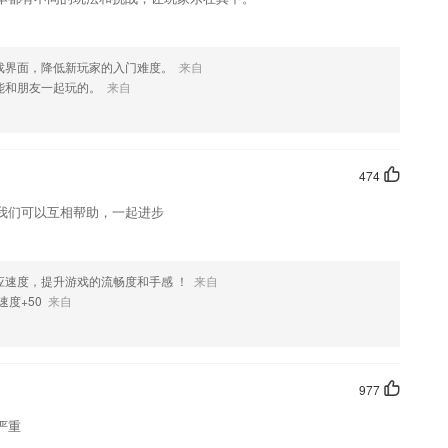
戏界面，降低新玩家的入门难度。
来自
能和朋友一起玩的。
来自
474
我们可以互相帮助，一起进步
应速度，提升游戏的流畅度和手感 ！
来自
速度+50
来自
977
严重