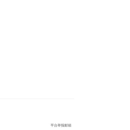
平台举报邮箱