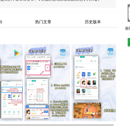
)
热门文章
历史版本