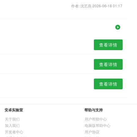
作者: 沈艺燕 2026-06-18 01:17
查看详情
查看详情
查看详情
安卓实验室
帮助与支持
关于我们
用户帮助中心
加入我们
电脑版帮助中心
开发者中心
用户协议