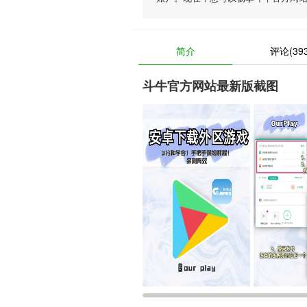
简介
评论(393
斗牛官方网站最新版截图