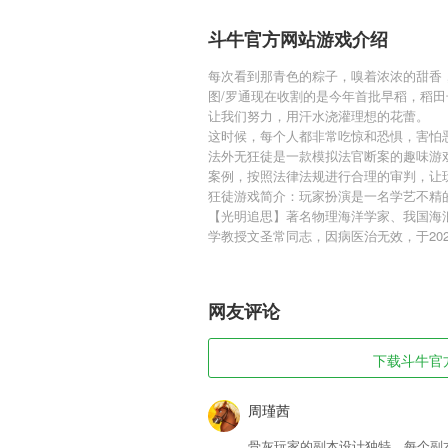
斗牛官方网站游戏介绍
每次看到那青色的粽子，嗅着浓浓的甜香
图/罗通现在收割的是今年首批早稻，稻田
让我们努力，用汗水浇灌理想的花蕾。
这时候，每个人都非常吃惊和恐惧，害怕
法外无狂徒是一款模拟法官断案的趣味游
案例，按照法律法规进行合理的审判，让
狂徒游戏简介：玩家扮演是一名学艺不精
【光明追思】著名物理海洋学家、我国海
学教授文圣常同志，因病医治无效，于202
网友评论
下载斗牛官方
周瑾茜
骨灰玩家的副本设计独特，每个副