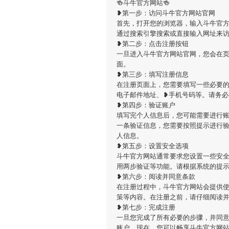
🍻斗牛官方网站🍻
❥第一步：访问斗牛官方网站官网
首先，打开您的浏览器，输入斗牛官方网站的官方网
通过搜索引擎搜索或直接输入网址来
❥第二步：点击注册按钮
一旦进入斗牛官方网站官网，您会在
面。
❥第三步：填写注册信息
在注册页面上，您需要填写一些必要的
电子邮件地址、❥手机号码等。请务
❥第四步：验证账户
填写完个人信息后，您可能需要进行
一条验证信息，您需要按照提示进行
人信息。
❥第五步：设置安全选项
斗牛官方网站通常要求您设置一些安
用两步验证等功能。请根据系统的提
❥第六步：阅读并同意条款
在注册过程中，斗牛官方网站会提供
策等内容。在注册之前，请仔细阅读
❥第七步：完成注册
一旦您完成了所有必要的步骤，并同
账户。现在，您可以畅享斗牛官方网