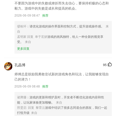
不要因为游戏中的失败或挫折而失去信心，要保持积极的心态和
毅力。游戏中的失败是成长和提高的机会。
涵盖面广，适配性好，专为智能生活打造的遥控器
2026-06-09 08:47
推荐
新增音频剪辑，格式转换，混音拼接功能，优化用户体验
【新增】新增空间存图，可上传图片，便于自定义封面时选择；
缪栋环
：请优化游戏的操作界面和控制方式，提升游戏操作感。
来
自
扫码登录功能异常修复
孟明家 回复 单于宏妍
游戏的画风独特，给人一种全新的视觉享
新增转换格式自定义分辨率；
受。
来自
v40.100版本
更多回复
联系我们
以上就是yd12399云顶的介绍，如果您喜欢这款软件，您可以到应用商店
孔晶博
95
进行打分评论，说出您的使用经历，以帮助我们更好的对产品进行优化修
改。
师傅总是鼓励我勇敢尝试新的游戏角色和玩法，让我能够发现自
己的潜力！
2026-06-09 08:48
推荐
诸腾珊
：游戏的更新和维护及时，开发者不断优化游戏内容和性
能，让玩家体验更加顺畅。
来自
邢雯启 回复 黎育云
游戏中结识了很多志同道合的朋友，我们一起
打怪升级
来自