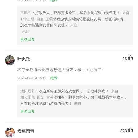
4,单词，科学背诵记忆单词，按照自己的接受容量设置每天要背的四级单
词数或者六级单词数，背完后就打卡，坚持每天打卡，单词量都是靠日积
田鹏先
：打败敌人，获得更多金币，然后来购买强力装备吧！
来自
月累的;
1.李志璧 回复 王紫骅
玩游戏的时候总是被队友骂，感觉很崩溃，
怎么才能遇到友善的队友呢？
来自
5,功能全面的图片编辑器！多变滤镜，海报和贴纸等多效功能让您可以任
来自
何方式美化您的照片镜像、模糊、马赛克、mix、nomo等让图片编辑变
更多回复
得更简单有效
6,有着消息提示通知的服务项目，智能化统计分析信息，并将信息意见反
馈给2265用户立即查询；
叶岚政
36
yd12399云顶软件优势
我每天都迫不及待地想进入游戏世界，太过瘾了！
1.126个游戏形式，学习与游戏相结合，轻松打好拼音基础。
2026-06-09 12:06
推荐
2.丰富的内容与多维度的功能让你全方位学习诗词（古诗、古诗词）
濮阳辰舒
：欢迎新徒弟加入游戏世界，一起战斗到底！
来自
3.与知识同行，与时讯同步，与游戏热爱者零距离
闻人影旭 回复 古盛雅
拥有一颗勇敢的心，敢于挑战强大的敌人，
只有这样才能成为游戏的强者！
来自
4.还可以在线上与考试，每天都会有不一样的考试项目可以了解，更好的
合理安排所有时间
更多回复
5.班级作业，快速提交，师生互动
6.提供单词读音、音标,汉语解释,例句,支持在线朗读单词等。
诸葛爽青
823
yd12399云顶更新了什么?