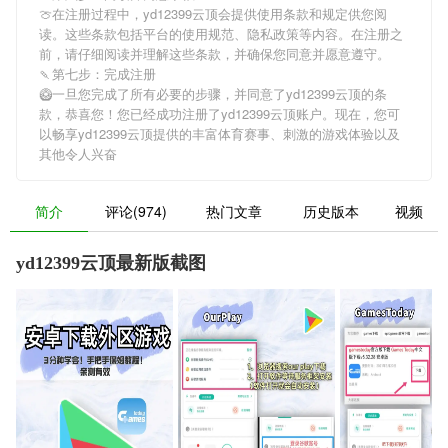
🍈在注册过程中，
yd12399云顶
会提供使用条款和规定供您阅
读。这些条款包括平台的使用规范、隐私政策等内容。在注册之
前，请仔细阅读并理解这些条款，并确保您同意并愿意遵守。
🍡第七步：完成注册
🥝一旦您完成了所有必要的步骤，并同意了
yd12399云顶
的条
款，恭喜您！您已经成功注册了yd12399云顶账户。现在，您可
以畅享
yd12399云顶
提供的丰富体育赛事、刺激的游戏体验以及
其他令人兴奋
简介
评论(974)
热门文章
历史版本
视频
yd12399云顶最新版截图