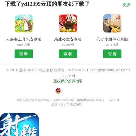
下载了yd12399云顶的朋友都下载了
更多
云服务工具包安卓版
易诚公寓安卓版
心动小组件安卓版
68.12MB
50.98MB
21.47MB
查看
查看
查看
© 2010 至今 yd12399云顶 版权所有。© Since 2010 shugege.com. All rights
reserved.
版权保护投诉指引
・
增值电信业务经营许可证：京B2-201797163
网络出版服务许可证：（署）网
出证（京）字第2799号