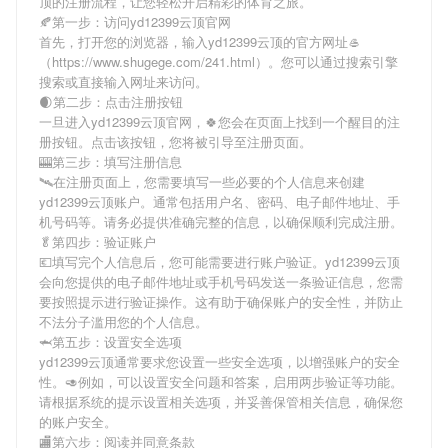
顶
的注册流程，让您轻松开启精彩的体育之旅。
🍂第一步：访问yd12399云顶官网
首先，打开您的浏览器，输入
yd12399云顶
的官方网址🥌
（https://www.shugege.com/241.html）。您可以通过搜索引擎
搜索或直接输入网址来访问。
🌒第二步：点击注册按钮
一旦进入
yd12399云顶
官网，🍀您会在页面上找到一个醒目的注
册按钮。点击该按钮，您将被引导至注册页面。
🎰第三步：填写注册信息
🛰在注册页面上，您需要填写一些必要的个人信息来创建
yd12399云顶
账户。通常包括用户名、密码、电子邮件地址、手
机号码等。请务必提供准确完整的信息，以确保顺利完成注册。
🥬第四步：验证账户
💶填写完个人信息后，您可能需要进行账户验证。
yd12399云顶
会向您提供的电子邮件地址或手机号码发送一条验证信息，您需
要按照提示进行验证操作。这有助于确保账户的安全性，并防止
不法分子滥用您的个人信息。
🦈第五步：设置安全选项
yd12399云顶
通常要求您设置一些安全选项，以增强账户的安全
性。🥑例如，可以设置安全问题和答案，启用两步验证等功能。
请根据系统的提示设置相关选项，并妥善保管相关信息，确保您
的账户安全。
🏬第六步：阅读并同意条款