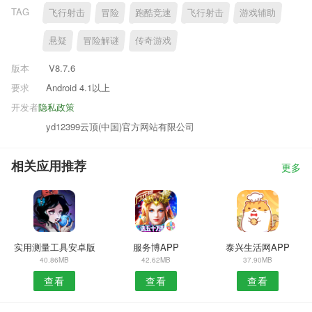
TAG
飞行射击
冒险
跑酷竞速
飞行射击
游戏辅助
悬疑
冒险解谜
传奇游戏
版本
V8.7.6
要求
Android 4.1以上
开发者
隐私政策
yd12399云顶(中国)官方网站有限公司
相关应用推荐
更多
实用测量工具安卓版
服务博APP
泰兴生活网APP
40.86MB
42.62MB
37.90MB
查看
查看
查看