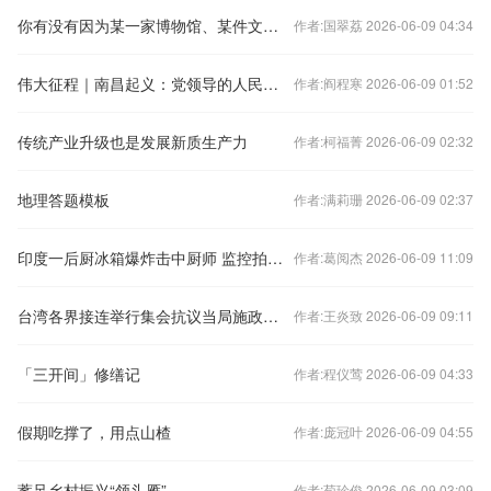
你有没有因为某一家博物馆、某件文物，第一次真正理解一个陌生国家或文明？
作者:国翠荔 2026-06-09 04:34
伟大征程｜南昌起义：党领导的人民军队从此诞生
作者:阎程寒 2026-06-09 01:52
传统产业升级也是发展新质生产力
作者:柯福菁 2026-06-09 02:32
地理答题模板
作者:满莉珊 2026-06-09 02:37
印度一后厨冰箱爆炸击中厨师 监控拍下恐怖过程
作者:葛阅杰 2026-06-09 11:09
台湾各界接连举行集会抗议当局施政无能
作者:王炎致 2026-06-09 09:11
「三开间」修缮记
作者:程仪莺 2026-06-09 04:33
假期吃撑了，用点山楂
作者:庞冠叶 2026-06-09 04:55
蓄足乡村振兴“领头雁”
作者:荀珍俊 2026-06-09 03:09