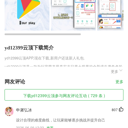
yd12399云顶下载简介
yd12399云顶
APP,现在下载,新用户还送新人礼包.
yd12399云顶是一款为玩家带来最真实末日废土世界的全新求生类角色扮
更多
演手机游戏，更加独特的废土元素，大量的丧尸和各种不同的变异生物将
会成为玩家最为主要的敌人。战斗的设定有着更加独特的技巧，在末日中
网友评论
更多
生存的第一法则就是不断的强化自己。
yd12399云顶软件特色
下载yd12399云顶参与网友评论互动 ( 729 条 )
1,强调兴趣
申屠弘冰
807
2,各种类型的小说应有尽有，完全免费，然你一次性看个够。
3,【强大服务功能】电话医生、在线挂号、专家问诊、微医快约、免费问
设计合理的难度曲线，让玩家能够逐步挑战并提升自己
询等，给您和家人提供健康生活的全程贴心呵护！
2026-06-09 12:33
推荐