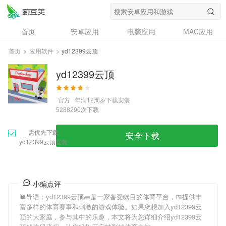
首页
安卓应用
电脑应用
MAC应用
资讯
专题
设计奖
创意应用
首页
>
应用软件
>
yd12399云顶
问答
yd12399云顶
官方
年满12周岁
下载安装
次下载
5288290
需优先下载
安全下载
yd12399云顶安装
小编点评
🐌导语：
yd12399云顶
🧱是一家备受瞩目的体育平台，🍱提供丰
富多样的体育赛事和刺激的游戏体验。如果您想加入
yd12399云
顶
的大家庭，参与其中的乐趣，本文将为您详细介绍
yd12399云