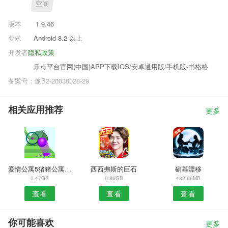
空间
版本
1.9.46
要求
Android 8.2 以上
开发者
隐私政策
乐点平台官网(中国)APP下载IOS/安卓通用版/手机版-书格格
备案号：豫B2-20030028-29
相关应用推荐
更多
爱情公寓5猪猪公寓官网
西西弗斯的巨石
硝基漂移
0.47GB
9.86GB
432.66MB
查看
查看
查看
你可能喜欢
更多