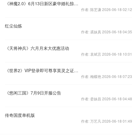
《神魔2.0》6月13日新区豪华婚礼惊喜不断
作者: 陈芝谦 2026-06-18 02:12
红尘仙炼
作者: 裘妹真 2026-06-18 04:35
《天将神兵》六月月末大优惠活动
作者: 袁斌言 2026-06-18 10:01
《世界2》VIP登录即可尊享英灵之证大礼
作者: 梅蝶艳 2026-06-18 07:23
《悠闲三国》7月9日开服公告
作者: 娄妹昌 2026-06-18 04:48
传奇国度单机版
作者: 万艺凡 2026-06-18 01:49