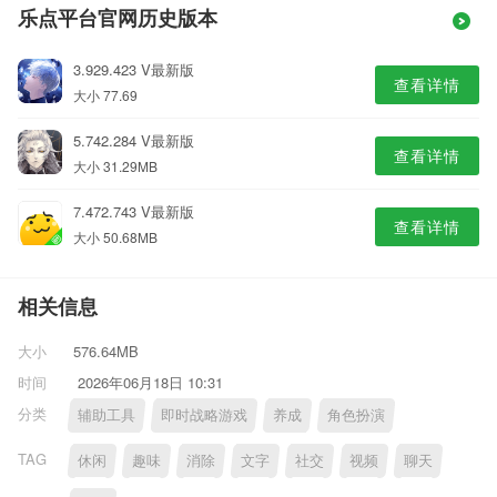
乐点平台官网历史版本
3.929.423 V最新版
查看详情
大小 77.69
5.742.284 V最新版
查看详情
大小 31.29MB
7.472.743 V最新版
查看详情
大小 50.68MB
相关信息
大小
576.64MB
时间
2026年06月18日 10:31
分类
辅助工具
即时战略游戏
养成
角色扮演
TAG
休闲
趣味
消除
文字
社交
视频
聊天