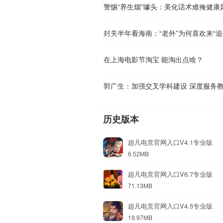
警惕“养生烟”噱头：美化话术难掩健康
封关半年看海南：“老外”为何喜欢来“追
在上海电影节淘宝 能淘出点啥？
郭广生：加强交叉学科建设 深度服务
历史版本
超凡电竞官网入口V4.1专业版
6.52MB
超凡电竞官网入口V6.7专业版
71.13MB
超凡电竞官网入口V4.5专业版
19.97MB