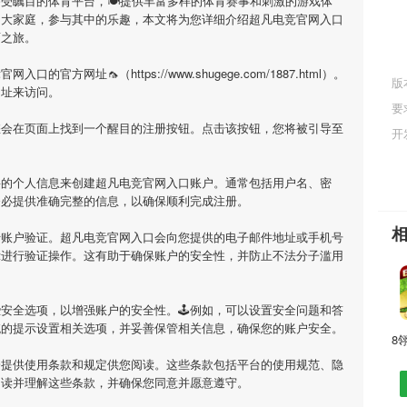
备受瞩目的体育平台，🍽提供丰富多样的体育赛事和刺激的游戏体
的大家庭，参与其中的乐趣，本文将为您详细介绍
超凡电竞官网入口
育之旅。
网
竞官网入口
的官方网址🦟（https://www.shugege.com/1887.html）。
版
网址来访问。
要
您会在页面上找到一个醒目的注册按钮。点击该按钮，您将被引导至
开
要的个人信息来创建
超凡电竞官网入口
账户。通常包括用户名、密
务必提供准确完整的信息，以确保顺利完成注册。
行账户验证。
超凡电竞官网入口
会向您提供的电子邮件地址或手机号
示进行验证操作。这有助于确保账户的安全性，并防止不法分子滥用
安全选项，以增强账户的安全性。🕹例如，可以设置安全问题和答
统的提示设置相关选项，并妥善保管相关信息，确保您的账户安全。
会提供使用条款和规定供您阅读。这些条款包括平台的使用规范、隐
阅读并理解这些条款，并确保您同意并愿意遵守。