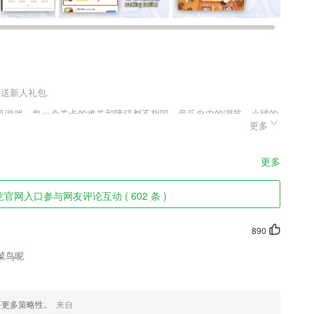
还送新人礼包.
机游戏。每一个关卡的难关和障碍都不相同，音乐自由的调节，小球的
更多
情的缓解生活中的各种压力，游戏以十分悠闲的姿态来进行闯关，不过
画质唯美可以让人静静地进行游戏一整天。在悠闲的时光中进行挑战，
更多
官网入口参与网友评论互动 ( 602 条 )
达到高效的营销；
890
牛速度，而且离线也能看；具有独特的图片处理技术，节省你的空间，
菜鸟呢
的节日日历提供
课程帮助用户提升汉语表达能力；
要更多策略性。
来自