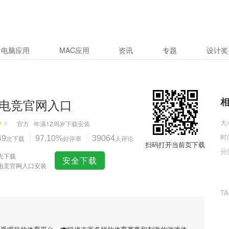
电脑应用
MAC应用
资讯
专题
设计奖
电竞官网入口
大
官方
年满12周岁
下载安装
时
49
次下载
97.10%
好评率
39064
人评论
扫码打开当前页下载
分
先下载
安全下载
电竞官网入口安装
T