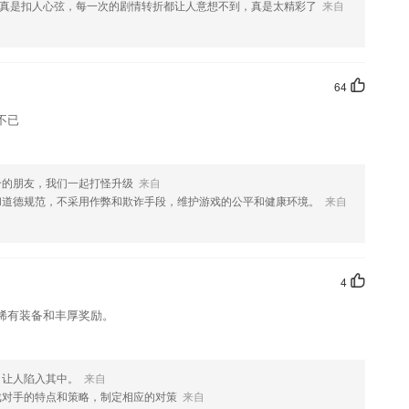
真是扣人心弦，每一次的剧情转折都让人意想不到，真是太精彩了
来自
您喜欢这款软件，您可以到应用商店进行打分评论，说出您的使用经
改。
64
不已
合的朋友，我们一起打怪升级
来自
和道德规范，不采用作弊和欺诈手段，维护游戏的公平和健康环境。
来自
4
稀有装备和丰厚奖励。
，让人陷入其中。
来自
戏对手的特点和策略，制定相应的对策
来自