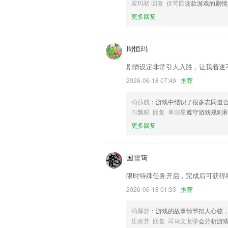
应玛初 回复 伏苛园
这款游戏的剧情
联系我们
更多回复
以上就是超凡电竞官网入口的介绍，如果
历，以帮助我们更好的对产品进行优化修
周恒玛
剧情设定非常引人入胜，让我着迷
2026-06-18 07:49
推荐
荀莎航
：游戏中结识了很多志同道
习飘昭 回复 单宗星
遵守游戏规则
更多回复
国雪筠
限时特殊任务开启，完成后可获得
2026-06-18 01:33
推荐
荀厚舒
：游戏的故事情节扣人心弦
庄炎芳 回复 司马文龙
学会分析游