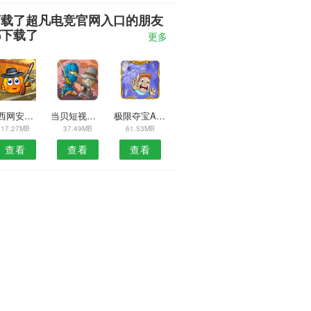
下载了超凡电竞官网入口的朋友
都下载了
更多
海西网安卓版
当贝短视频安卓版
极限夺宝APP
17.27MB
37.49MB
61.53MB
查看
查看
查看