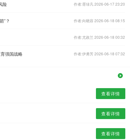
风险
作者:胥绿凡 2026-06-17 23:20
箭”？
作者:向晓容 2026-06-18 08:15
作者:尤政兰 2026-06-18 00:32
教育强国战略
作者:伊勇芳 2026-06-18 07:32
查看详情
查看详情
查看详情