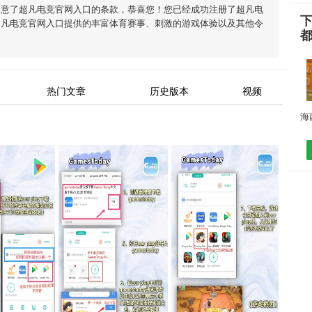
同意了
超凡电竞官网入口
的条款，恭喜您！您已经成功注册了超凡电
超凡电竞官网入口
提供的丰富体育赛事、刺激的游戏体验以及其他令
热门文章
历史版本
视频