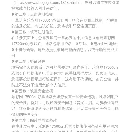
（https://www.shugege.com/1843.html）。您可以通过搜索引擎
搜索或直接输入网址来访问。
❥第二步：点击注册按钮
一旦进入乐彩网17500cn彩票官网，您会在页面上找到一个醒目
的注册按钮。点击该按钮，您将被引导至注册页面。
❥第三步：填写注册信息
在注册页面上，您需要填写一些必要的个人信息来创建乐彩网
17500cn彩票账户。通常包括用户名、❥密码、❥电子邮件地址、
❥手机号码等。请务必提供准确完整的信息，以确保顺利完成注
册。
❥第四步：验证账户
填写完个人信息后，您可能需要进行账户验证。乐彩网17500cn
彩票会向您提供的电子邮件地址或手机号码发送一条验证信息，
您需要按照提示进行验证操作。这有助于确保账户的安全性，并
防止不法分子滥用您的个人信息。
❥第五步：设置安全选项
乐彩网17500cn彩票通常要求您设置一些安全选项，以增强账户
的安全性。例如，可以设置安全问题和答案，启用两步验证等功
能。请根据系统的提示设置相关选项，并妥善保管相关信息，确
保您的账户安全。
❥第六步：阅读并同意条款
在注册过程中，乐彩网17500cn彩票会提供使用条款和规定供您
阅读。这些条款包括平台的使用规范、❥隐私政策等内容。在注