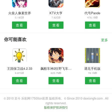
火柴人像素世界
KTV大亨
代号Pande
0.18GB
7.62GB
476.1MB
查看
查看
查看
你可能喜欢
更多
王国保卫战4.2.33
飙酷车神2狂野飞车赛车
遇见手机版
9.87GB
625.7MB
78.1MB
查看
查看
查看
© 2010 至今 乐彩网17500cn彩票 版权所有。© Since 2010 daxiongtv.com . All
rights reserved.
版权保护投诉指引