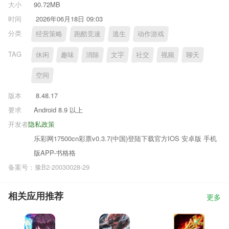
大小
90.72MB
时间
2026年06月18日 09:03
分类
经营策略
跑酷竞速
逃生
动作游戏
TAG
休闲
趣味
消除
文字
社交
视频
聊天
空间
版本
8.48.17
要求
Android 8.9 以上
开发者
隐私政策
乐彩网17500cn彩票v0.3.7(中国)登陆下载官方IOS 安卓版 手机
版APP-书格格
备案号：豫B2-20030028-29
相关应用推荐
更多