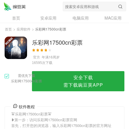
乐彩网17500cn彩票
首页
安卓应用
电脑应用
MAC应用
资讯
专题
设计奖
创意应用
首页
>
应用软件
>
乐彩网17500cn彩票
问答
乐彩网17500cn彩票
官方
年满16周岁
次下载
16595
需优先下载
安全下载
乐彩网17500cn彩票
需下载豌豆荚APP
软件教程
🚖乐彩网17500cn彩票🚖
❥第一步：访问乐彩网17500cn彩票官网
首先，打开您的浏览器，输入乐彩网17500cn彩票的官方网址