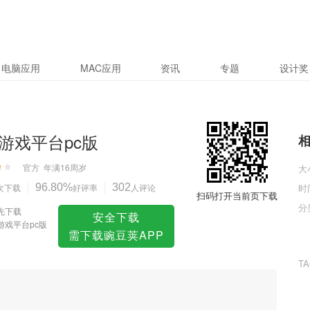
电脑应用
MAC应用
资讯
专题
设计奖
游戏平台pc版
官方
年满16周岁
大
次下载
96.80%
好评率
302
人评论
时
扫码打开当前页下载
分
先下载
安全下载
游戏平台pc版
需下载豌豆荚APP
T