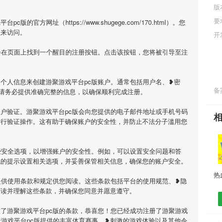
版
要
官方网址（https://www.shugege.com/170.html）。您
址来访问。
开
会在页面上找到一个醒目的注册按钮。点击该按钮，您将被引导至注
个人信息来创建游聚游戏平台pc版账户。通常包括用户名、❥密
备案
请务必提供准确完整的信息，以确保顺利完成注册。
户验证。游聚游戏平台pc版会向您提供的电子邮件地址或手机号码
进行验证操作。这有助于确保账户的安全性，并防止不法分子滥用您
些安全选项，以增强账户的安全性。例如，可以设置安全问题和答
统的提示设置相关选项，并妥善保管相关信息，确保您的账户安全。
提供使用条款和规定供您阅读。这些条款包括平台的使用规范、❥隐
阅读并理解这些条款，并确保您同意并愿意遵守。
了游聚游戏平台pc版的条款，恭喜您！您已经成功注册了游聚游戏
聚游戏平台pc版提供的丰富体育赛事、❥刺激的游戏体验以及其他令