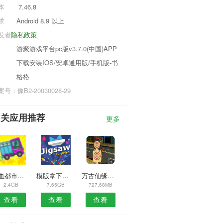
本
7.46.8
求
Android 8.9 以上
发者
隐私政策
游聚游戏平台pc版v3.7.0(中国)APP
下载安装IOS/安卓通用版/手机版-书
格格
号：豫B2-20030028-29
相关应用推荐
更多
热血都市火龙超变游戏
模版拿下这座城游戏
万古仙缘手游
2.4GB
7.65GB
727.68MB
查看
查看
查看