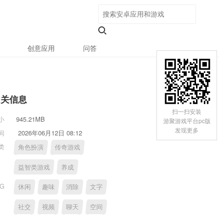
创意应用
问答
相关信息
扫一扫安装
小
945.21MB
游聚游戏平台pc版
发现更多
间
2026年06月12日 08:12
类
角色扮演
传奇游戏
益智类游戏
养成
AG
休闲
趣味
消除
文字
社交
视频
聊天
空间