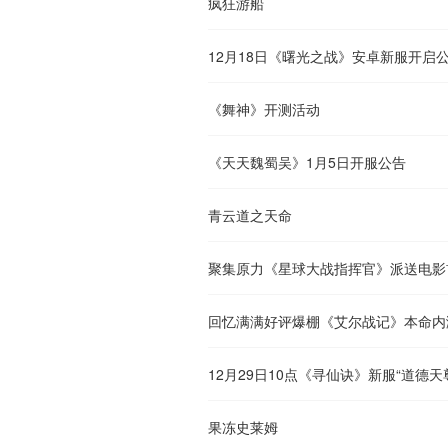
疯狂游船
12月18日《曙光之战》安卓新服开启
《舞神》开测活动
《天天魏蜀吴》1月5日开服公告
青云道之天命
聚集原力《星球大战指挥官》派送电影
回忆满满好评爆棚《艾尔战记》本命内
12月29日10点《寻仙诀》新服“道德天
果冻史莱姆