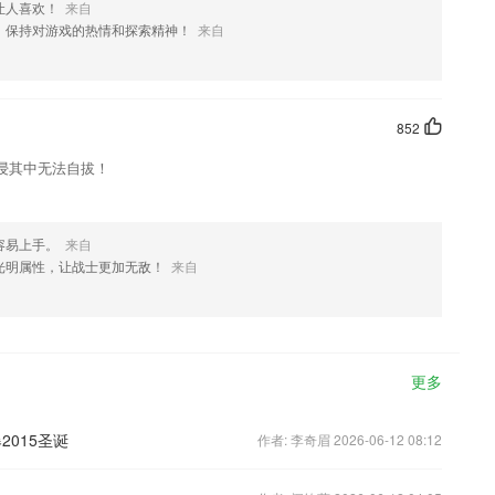
让人喜欢！
来自
，保持对游戏的热情和探索精神！
来自
852
浸其中无法自拔！
容易上手。
来自
光明属性，让战士更加无敌！
来自
更多
015圣诞
作者: 李奇眉 2026-06-12 08:12