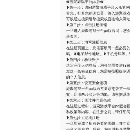
☎️游聚游戏平台pc版☎️
❥第一步：访问游聚游戏平台pc版官网
首先，打开您的浏览器，输入游聚游戏平台pc版的
可以通过搜索引擎搜索或直接输入网
❥第二步：点击注册按钮
一旦进入游聚游戏平台pc版官网，您
册页面。
❥第三步：填写注册信息
在注册页面上，您需要填写一些必要的
码、❥电子邮件地址、❥手机号码等。
❥第四步：验证账户
填写完个人信息后，您可能需要进行账
发送一条验证信息，您需要按照提示
的个人信息。
❥第五步：设置安全选项
游聚游戏平台pc版通常要求您设置一
案，启用两步验证等功能。请根据系
❥第六步：阅读并同意条款
在注册过程中，游聚游戏平台pc版会
私政策等内容。在注册之前，请仔细
❥第七步：完成注册
一旦您完成了所有必要的步骤，并同意
平台pc版账户。现在，您可以畅享游