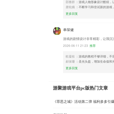
邵雅群
：游戏人物形象设计酷炫，
唐轮娥
：不断学习和尝试新的游戏
更多回复
单琛健
游戏的剧情设计非常精彩，让我沉
2026-06-11 21:23
推荐
欧凝枝
：游戏的教程不够详细，不
郝保珊
：圣光头盔，增加生命值和
更多回复
游聚游戏平台pc版热门文章
《罪恶之城》活动第二弹 福利多多引爆2