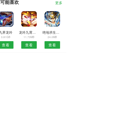
你可能喜欢
更多
九界龙吟
龙吟九霄惊天变
绝地求生未来之役国际版
3.81GB
11.73MB
24.0MB
查看
查看
查看