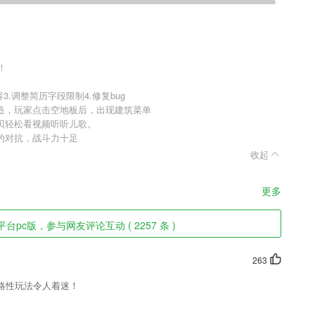
！
.调整简历字段限制4.修复bug
造，玩家点击空地板后，出现建筑菜单
贝轻松看视频听听儿歌。
的对抗，战斗力十足
收起
更多
pc版，参与网友评论互动 ( 2257 条 )
263
略性玩法令人着迷！