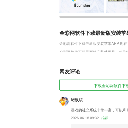
金彩网软件下载最新版安装苹
金彩网软件下载最新版安装苹果
APP,现
金彩网软件下载最新版安装苹果是一款剧
上恶魔主角和往常一样捉弄着小镇的居民
家的任务就是摆脱恶魔猎人的追捕，进行
网友评论
金彩网软件下载最新版安装苹
1,来MONO建造属于你的内容站，分享
下载金彩网软件下载最
容。这里有不同领域的造物主、新奇的内
2,房估师准题库每天都有免费的直播课，
堵飘琰
3,对课文中超多的习题进行在线做题，随
游戏的社交系统非常丰富，可以和
4,根据客户需求,准备相应的年度技术推
2026-06-18 09:32
推荐
5,聚餐等人查询好友位置