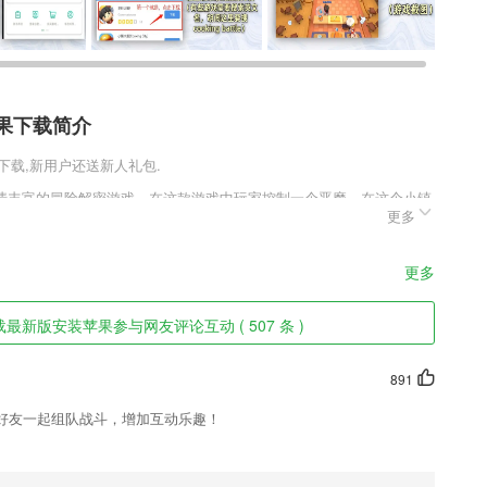
果下载简介
在下载,新用户还送新人礼包.
情丰富的冒险解密游戏，在这款游戏中玩家控制一个恶魔，在这个小镇
更多
，这时候来对手雇佣了一群恶魔猎人出现了，想要阻止你继续下去，玩
一场更加黑暗的阴谋。
果软件特色
更多
你认同的崭新观点，记录你生活的鲜活片段，创作能证明你存在的有趣内
新版安装苹果参与网友评论互动 ( 507 条 )
容站与讨论站、精良的专题等待你的发现与订阅。
你可以随时随地进行学习和跟老师交流！
891
时随地检测自己对各个知识点的掌握程度。
好友一起组队战斗，增加互动乐趣！
荐和开发项目