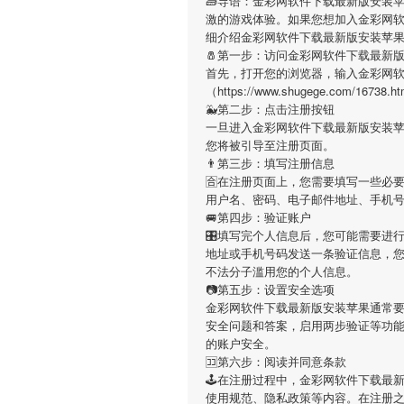
🧱导语：
金彩网软件下载最新版安装
激的游戏体验。如果您想加入
金彩网
细介绍
金彩网软件下载最新版安装苹
🧂第一步：访问金彩网软件下载最新
首先，打开您的浏览器，输入
金彩网
（https://www.shugege.co
🐳第二步：点击注册按钮
一旦进入
金彩网软件下载最新版安装
您将被引导至注册页面。
👨第三步：填写注册信息
🈴在注册页面上，您需要填写一些必
用户名、密码、电子邮件地址、手机
🚐第四步：验证账户
🎛填写完个人信息后，您可能需要进
地址或手机号码发送一条验证信息，
不法分子滥用您的个人信息。
📷第五步：设置安全选项
金彩网软件下载最新版安装苹果
通常要
安全问题和答案，启用两步验证等功
的账户安全。
🈁第六步：阅读并同意条款
🕹在注册过程中，
金彩网软件下载最
使用规范、隐私政策等内容。在注册