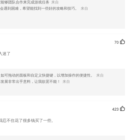
家能够团队合作来完成游戏任务
来自
行自定义。
会遇到困难，希望能找到一些好的攻略和技巧。
来自
果软件优势
室，多功能厅等，公益场地随时约。
素材指导包。
70
出你的发音；
入迷了
展示和图片分步展示，让用户立刻就可以拿起画笔开始一展身手
》，《爱丽丝梦游仙境》，《傲慢与偏见》等经典英文原版名著，原汁原
，如可拖动的面板和自定义快捷键，以增加操作的便捷性。
来自
情发展非常出乎意料，让我欲罢不能！
来自
果更新了什么?
同步
423
索
我忍不住花了很多钱买了一些。
程全年底价促销