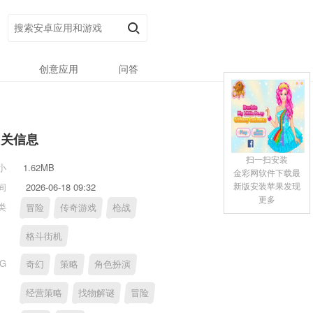
创意应用
问答
相关信息
扫一扫安装
小
1.62MB
金彩网软件下载最
新版安装苹果发现
间
2026-06-18 09:32
更多
类
冒险
传奇游戏
枪战
格斗街机
AG
奇幻
策略
角色扮演
经营策略
找物解谜
冒险