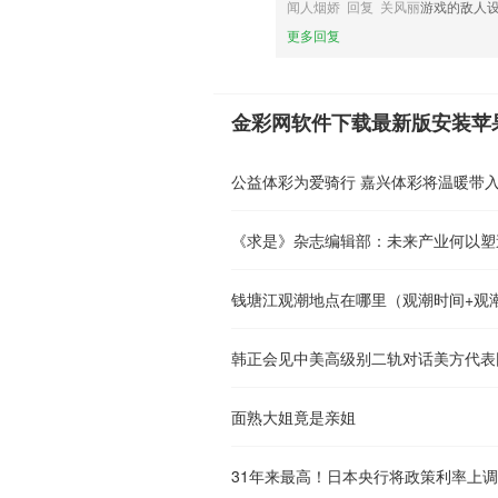
闻人烟娇 回复 关风丽
游戏的敌人
更多回复
金彩网软件下载最新版安装苹
公益体彩为爱骑行 嘉兴体彩将温暖带
《求是》杂志编辑部：未来产业何以塑
钱塘江观潮地点在哪里（观潮时间+观
韩正会见中美高级别二轨对话美方代表
面熟大姐竟是亲姐
31年来最高！日本央行将政策利率上调