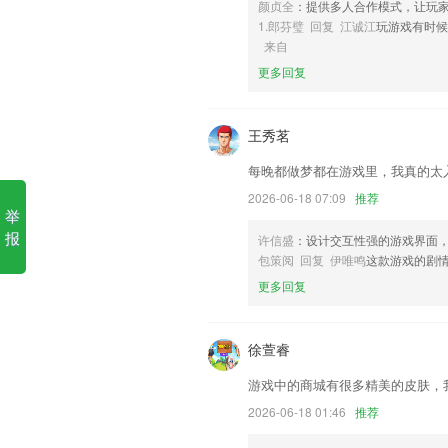
颜贞全
：提供多人合作模式，让玩
6,允许用户对学生的学情数据组成形式进
1.郎芬璧 回复 江诚江
玩游戏有时候
金彩网软件下载最新版安装苹
来自
更多回复
1.：系统随机抽题进行练习
2.场馆预订：剧场，练舞房，琴房，培训
王秀茗
3.16个单元校内写作直播课，16个写作
4.配音秀：提供原声听力材料的配音，秀
每晚都做梦都在游戏里，我真的太
5.简单的线条勾勒出最美的画作。视频
2026-06-18 07:09
推荐
举
6.《小王子》，《简爱》，《海的女儿
报
许信盛
：设计交互性强的游戏界面
味，带你走进纯正的英语阅读世界。
包策阅 回复 伊唯鸣
这款游戏的剧
金彩网软件下载最新版安装苹
更多回复
文库「课本」目录内容与中小学语文课本
专业多语种多风格地图讲解
徐萱睿
优化搜索， 支持识别手写字和图片文字搜
游戏中的商城有很多精美的皮肤，
开发商：深圳市迅雷游戏开发有限公司
2026-06-18 01:46
推荐
站内全场惊喜宠粉活动，会员商品精品课