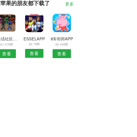
装苹果的朋友都下载了
更多
2轻话社区APP
ESSELAPP
8车邻邦APP
92.7MB
61.47MB
96.49MB
查看
查看
查看