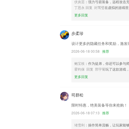
伏炎芸
：强力弓箭装备，远程攻击
宁聚看点——看宁波时代风云，看城市发
丁思永 回复 封莺璧
在虚拟的游戏世
联系我们
更多回复
以上就是金彩网软件下载最新版安装苹果
您的使用经历，以帮助我们更好的对产品
步柔珍
设计更多的隐藏任务和奖励，激发
2026-06-18 00:58
推荐
鲍宝枝
：作为徒弟，你还可以参与
霍钧保 回复 邢宇菊
玩了这款游戏
更多回复
司群松
限时特惠，绝美装备等你来抢购！
2026-06-18 07:13
推荐
堵雪利
：操作简单流畅，让玩家能