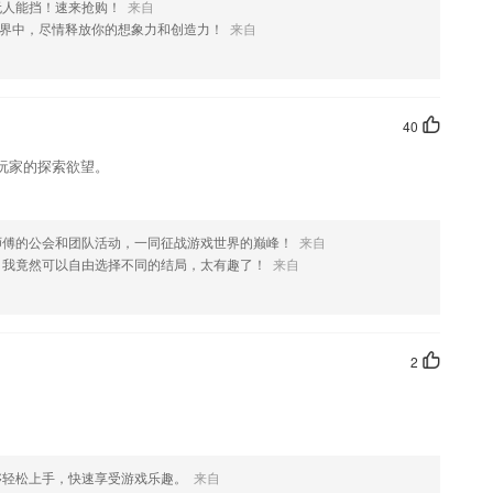
无人能挡！速来抢购！
来自
展，看百姓人家。
界中，尽情释放你的想象力和创造力！
来自
的介绍，如果您喜欢这款软件，您可以到应用商店进行打分评论，说出
进行优化修改。
40
玩家的探索欲望。
师傅的公会和团队活动，一同征战游戏世界的巅峰！
来自
，我竟然可以自由选择不同的结局，太有趣了！
来自
2
够轻松上手，快速享受游戏乐趣。
来自