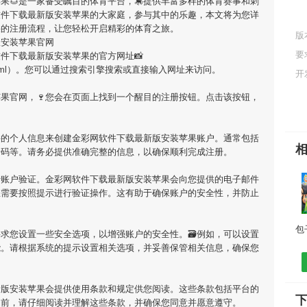
苹果
🌰是一家备受瞩目的体育平台，🎠提供丰富多样的体育赛事和刺
软件下载最新版安装苹果
的大家庭，参与其中的乐趣，本文将为您详
果
的注册流程，让您轻松开启精彩的体育之旅。
版
版安装苹果官网
要
软件下载最新版安装苹果
的官方网址📸
m/16738.html）。您可以通过搜索引擎搜索或直接输入网址来访问。
开
苹果
官网，🍷您会在页面上找到一个醒目的注册按钮。点击该按钮，
要的个人信息来创建
金彩网软件下载最新版安装苹果
账户。通常包括
号码等。请务必提供准确完整的信息，以确保顺利完成注册。
行账户验证。
金彩网软件下载最新版安装苹果
会向您提供的电子邮件
您需要按照提示进行验证操作。这有助于确保账户的安全性，并防止
求您设置一些安全选项，以增强账户的安全性。🗃例如，可以设置
能。请根据系统的提示设置相关选项，并妥善保管相关信息，确保您
新版安装苹果
会提供使用条款和规定供您阅读。这些条款包括平台的
之前，请仔细阅读并理解这些条款，并确保您同意并愿意遵守。