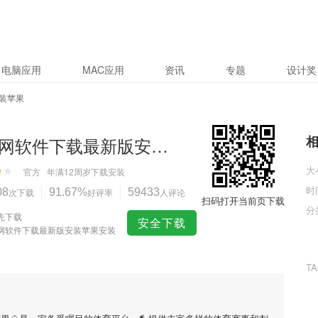
电脑应用
MAC应用
资讯
专题
设计奖
装苹果
金彩网软件下载最新版安装苹果
大
官方
年满12周岁
下载安装
时
08
次下载
91.67%
好评率
59433
人评论
扫码打开当前页下载
分
先下载
安全下载
网软件下载最新版安装苹果安装
T