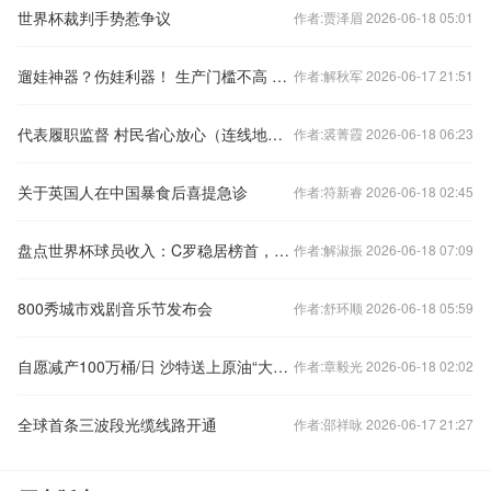
世界杯裁判手势惹争议
作者:贾泽眉 2026-06-18 05:01
遛娃神器？伤娃利器！ 生产门槛不高 加工程序简单
作者:解秋军 2026-06-17 21:51
代表履职监督 村民省心放心（连线地方人大）
作者:裘菁霞 2026-06-18 06:23
关于英国人在中国暴食后喜提急诊
作者:符新睿 2026-06-18 02:45
盘点世界杯球员收入：C罗稳居榜首，每分钟赚447美元，日均进账超64万美元；梅西紧随其后，姆巴佩第三
作者:解淑振 2026-06-18 07:09
800秀城市戏剧音乐节发布会
作者:舒环顺 2026-06-18 05:59
自愿减产100万桶/日 沙特送上原油“大礼包”
作者:章毅光 2026-06-18 02:02
全球首条三波段光缆线路开通
作者:邵祥咏 2026-06-17 21:27