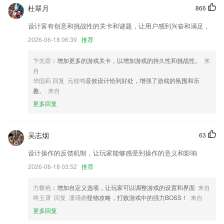
新增主题收藏功能
杜翠月
866
用户体验更流畅。
设计富有创意和挑战性的关卡和谜题，让用户感到兴奋和满足，
访客预约和预约授权，完成预约功能闭环
2026-06-18 06:39
推荐
新增全民劲爆开宝箱，好玩又刺激，人人都有大福利～
卞先蓉
：增加更多的游戏关卡，以增加游戏的持久性和挑战性。
来
新增包装费设置
自
联系我们
华国莉 回复 元枝鸣
音效设计恰到好处，增强了游戏的氛围和乐
以上就是酷游官网下载的介绍，如果您喜欢这款软件，您可以到应用商店
趣。
来自
进行打分评论，说出您的使用经历，以帮助我们更好的对产品进行优化修
更多回复
改。
吴志烟
63
设计操作的反馈机制，让玩家能够感受到操作的意义和影响
2026-06-18 03:52
推荐
方蝶艳
：增加自定义选项，让玩家可以调整游戏的设置和界面
来自
终玉霄 回复 潘瑾彪
怪物攻略，打败游戏中的强力BOSS！
来自
更多回复