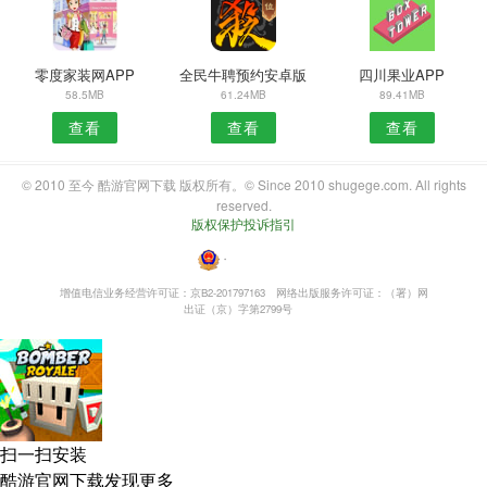
零度家装网APP
全民牛聘预约安卓版
四川果业APP
58.5MB
61.24MB
89.41MB
查看
查看
查看
© 2010 至今 酷游官网下载 版权所有。© Since 2010 shugege.com. All rights
reserved.
版权保护投诉指引
・
增值电信业务经营许可证：京B2-201797163
网络出版服务许可证：（署）网
出证（京）字第2799号
扫一扫安装
酷游官网下载发现更多