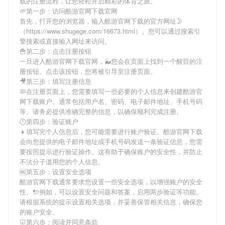
载
的注册流程，让您轻松开启精彩的体育之旅。
🌱第一步：访问酷游官网下载官网
首先，打开您的浏览器，输入
酷游官网下载
的官方网址🌛
（https://www.shugege.com/16673.html）。您可以通过搜索引
擎搜索或直接输入网址来访问。
🍟第二步：点击注册按钮
一旦进入
酷游官网下载
官网，🐳您会在页面上找到一个醒目的注
册按钮。点击该按钮，您将被引导至注册页面。
🎥第三步：填写注册信息
🦠在注册页面上，您需要填写一些必要的个人信息来创建
酷游官
网下载
账户。通常包括用户名、密码、电子邮件地址、手机号码
等。请务必提供准确完整的信息，以确保顺利完成注册。
🕛第四步：验证账户
👧填写完个人信息后，您可能需要进行账户验证。
酷游官网下载
会向您提供的电子邮件地址或手机号码发送一条验证信息，您需
要按照提示进行验证操作。这有助于确保账户的安全性，并防止
不法分子滥用您的个人信息。
🆖第五步：设置安全选项
酷游官网下载
通常要求您设置一些安全选项，以增强账户的安全
性。🔌例如，可以设置安全问题和答案，启用两步验证等功能。
请根据系统的提示设置相关选项，并妥善保管相关信息，确保您
的账户安全。
🦷第六步：阅读并同意条款