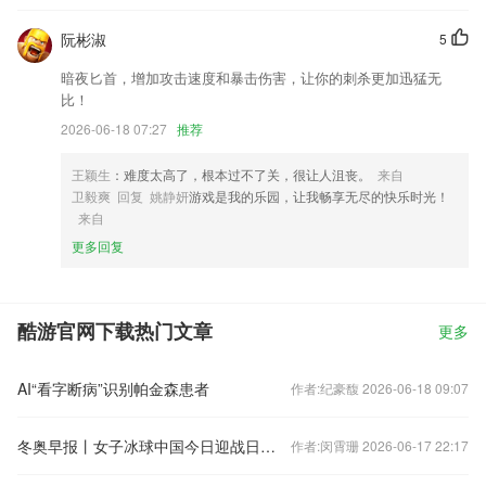
阮彬淑
5
暗夜匕首，增加攻击速度和暴击伤害，让你的刺杀更加迅猛无
比！
2026-06-18 07:27
推荐
王颖生
：难度太高了，根本过不了关，很让人沮丧。
来自
卫毅爽 回复 姚静妍
游戏是我的乐园，让我畅享无尽的快乐时光！
来自
更多回复
酷游官网下载热门文章
更多
AI“看字断病”识别帕金森患者
作者:纪豪馥 2026-06-18 09:07
冬奥早报丨女子冰球中国今日迎战日本 单板滑雪小将苏翊鸣亮相
作者:闵霄珊 2026-06-17 22:17