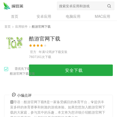
首页
安卓应用
电脑应用
MAC应用
资讯
专题
设计奖
创意应用
首页
>
应用软件
>
酷游官网下载
问答
酷游官网下载
官方
年满12周岁
下载安装
次下载
7607161
需优先下载
安全下载
酷游官网下载安装
小编点评
🅾导语：
酷游官网下载
🖲是一家备受瞩目的体育平台，🦚提供丰
富多样的体育赛事和刺激的游戏体验。如果您想加入
酷游官网下
载
的大家庭，参与其中的乐趣，本文将为您详细介绍
酷游官网下