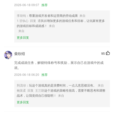
2026-06-18 09:07
推荐
4,咨询功能，可以为患者提供咨询回答，通过图文进行讲解介绍；
5,【界面优化】好多页面做了细节性的调整，由你来找茬！
李琰纯
：尊重游戏开发者和运营商的劳动成果
来自
6,多方面内容,模板丰富,满足用户使用需求;
1.甘纨心 回复 通飘媚
增加更多的游戏任务和目标，让玩家有更多
的游戏目标和成就感！
来自
酷游官网下载软件优势
来自
1.随时收藏学习，在此收藏文言文翻译结果的话可以随时理解学习和背
更多回复
诵。
2.可以搜索自己不会的习题答案和解析，学习更加的简单方便；
柴欣绍
95
3.20人小班管理，统一课程进度，安排作业，每日打卡，军事化管理。
完成成就任务，解锁特殊称号和奖励，展示自己在游戏中的成
4.·海量教育资讯，让家长了解更多的教育政策，帮助孩子更好的规划学
就。
习方向
2026-06-18 06:20
推荐
5.诗词内容很全，大家可以云端的鉴赏，可以享受各种的服务，可以全面
的学习；
荆茂绿
：玩这个游戏真的是浪费时间，一点儿意思都没有。
来自
鲍策柔 回复 王兰朗
这个游戏的策略性很高，需要不断思考和调整
6.学习资源还是比较多的，分为多个不年级的知识在线学习
战术，让我觉得自己很聪明！
来自
酷游官网下载更新了什么?
更多回复
看！飞碟！