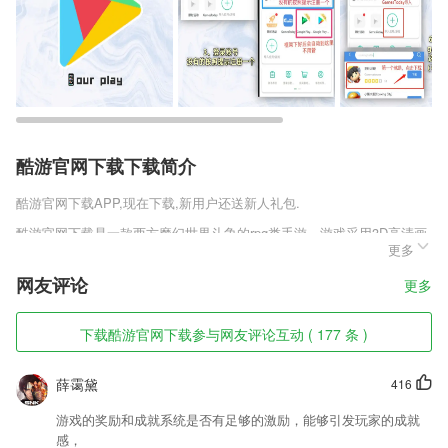
酷游官网下载下载简介
酷游官网下载
APP,现在下载,新用户还送新人礼包.
酷游官网下载是一款西方魔幻世界斗争的rpg类手游，游戏采用3D高清画
更多
面设计，智慧策略战斗的玩法，华丽丰富的武器系统，搭配强大的战斗阵
容，让你享受爽快刺激的游戏体验。在这里您可以感受到异域风情的战斗
网友评论
更多
场景，不论是装备、羽翼还是神盾这些都可以更好的打造的，还有更加炫
酷的造型让您选择。
下载酷游官网下载参与网友评论互动 ( 177 条 )
酷游官网下载软件特色
1,创新1对1学车、练车模式，颠覆传统。
薛霭黛
416
2,精选分类：分类别展示,账号一目了然
游戏的奖励和成就系统是否有足够的激励，能够引发玩家的成就
3,各种资讯丰富齐全，手机一键就可以让你在线去阅读。
感，