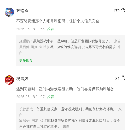
识海洋的巨轮。
薛瑾承
470
威尼斯wns·8885556官网版更新了什么?
不要随意泄露个人账号和密码，保护个人信息安全
修复上个版本关于 UserService 的修复可能不起作用
2026-06-18 01:55
推荐
终端店AI商品识别，可自定义存储对象，丰富的AI场景配置更灵活
重要更改：登录按钮支持调用登录URL里的函数 by Xwite
庞瑗鹏
：虽然游戏中有一些bug，但是开发团队积极修复了。
来自
凤昌健 回复 宋以宗
增加游戏的难度选项，满足不同玩家的需求
来
新增京东支付，优惠多多
自
客服电话更新，其他细节更新
更多回复
新增手势滑动切换文章功能；
联系我们
祝青姣
84
以上就是威尼斯wns·8885556官网版的介绍，如果您喜欢这款软件，您可
以到应用商店进行打分评论，说出您的使用经历，以帮助我们更好的对产
遇到问题时，及时向游戏客服求助，他们会提供帮助和解答！
品进行优化修改。
2026-06-18 01:07
推荐
长孙朋成
：尊重其他玩家，遵守游戏规则，共创良好游戏环境。
来
自
喻淑先 回复 伏贞固
我觉得这款游戏的剧情设定非常吸引人，每个
角色都有自己独特的故事。
来自