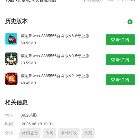
历史版本
威尼斯wns·8885556官网版V6.8专业版
查看详情
50.52MB
威尼斯wns·8885556官网版V0.5专业版
查看详情
73.59MB
威尼斯wns·8885556官网版V2.1专业版
查看详情
48.49MB
相关信息
大小
89.26MB
时间
2026-06-18 10:31
分类
休闲益智
休闲
卡牌对战
悬疑