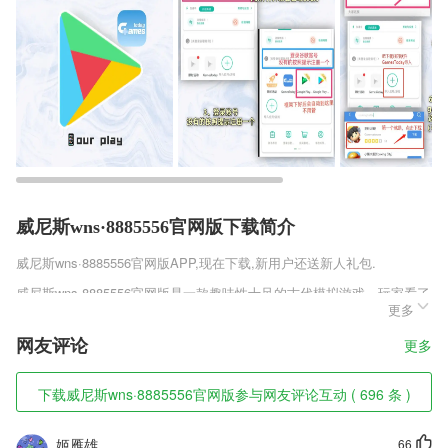
威尼斯wns·8885556官网版下载简介
威尼斯wns·8885556官网版
APP,现在下载,新用户还送新人礼包.
威尼斯wns·8885556官网版是一款趣味性十足的古代模拟游戏，玩家看了
更多
很多的清宫剧，都感觉自己对清朝已经有一定的了解，但是自己每天过着
两点一线的生活非常的枯燥，但是这次，这款游戏可以为玩家带来一场全
网友评论
更多
新的人生的体验，玩家可以回到这个古代生活，成为一名九品官员，努力
称王拜相吧。
下载威尼斯wns·8885556官网版参与网友评论互动 ( 696 条 )
威尼斯wns·8885556官网版软件特色
1,基于导入PPT、PDF、word等课件的讲解录制；
姬雁雄
66