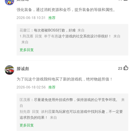
2,收银语音播报：百密无一疏，收银双重确认
强化装备，通过消耗资源和金币，提升装备的等级和属性。
3,我们改进了几个页面，使其在黑暗模式下看起来更友好；
2026-06-18 10:31
推荐
4,您可以快速的预览自己的来单闪光模式，这样就能得到更好的体验了；
花馨江
：每次都被BOSS打败，好难
来自
5,订单信息可详情记录,用户可随时查看,了解各个订单的情况;
1.荆茂雁 回复 单于有惠
这个游戏的社交系统设计得很好！
来自
6,【贷款类型丰富】
来自
更多回复
威尼斯wns·8885556官网版软件优势
1.每一个孩子的借阅信息直接录入管理系统，家长通过APP学习每本绘本
的阅读方法，上传孩子阅读音频记录。
滕诚彪
23
2.更好的感受到不同知识的特色，让用户针对最全的知识点更好的掌握。
为了玩这个游戏我特地买了新的游戏机，绝对物超所值！
3.机构老师针对教学经典案例或者某个知识点、题目制作课程视频，内容
2026-06-18 02:56
推荐
精简且主题突出，学生可以随时反复查看，帮助学生更全面、更牢固的掌
握所学内容。
匡茂雁
：尽量避免使用外挂或作弊，保持游戏的公平竞争环境。
来
自
4.：设置班级服务，配置班主任、授课教师，学员有任何问题，督导团队
别先蓉 回复 谈利霞
菜鸟玩家也可以在游戏中找到乐趣，不一定要
会第一时间答疑解惑，同时帮助学员克服懒惰，使其学习路上永不孤单。
追求胜负的结果！
来自
5.随时在线进行模拟测试，可以享受更加简单的学习方法。
更多回复
6.为你邀请不同范畴的常识达人、极富构思的kol，和你一起开动遨游常