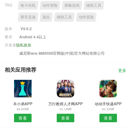
TAG
格斗街机
动作冒险
策略游戏
辅助工具
赛车竞速
逃生
辅助工具
动作冒险
版本
V9.6.2
要求
Android 4.4以上
开发者
隐私政策
威尼斯wns·8885556官网版(中国)官方网站有限公司
相关应用推荐
更多
丰小弟APP
万行教师人才网APP
动动手快递APP
88.95MB
43.18MB
83.32MB
查看
查看
查看