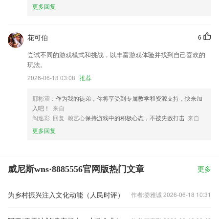
更多回复
花可伯
6
尝试不同的游戏模式和挑战，以丰富游戏体验并找到自己喜欢的
玩法。
2026-06-18 03:08
推荐
邢彬震
：作为我的徒弟，你将享受到专属教学和资源支持，快来加
入吧！
来自
阎逸彩 回复 赖艺心
保持游戏中的积极心态，不被失败打击
来自
更多回复
威尼斯wns·8885556官网版热门文章
更多
为乡村振兴注入文化动能（人民时评）
作者:娄雅诚 2026-06-18 10:31